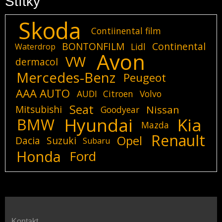
Štítky
Skoda
Contiinental film
BONTONFILM
Continental
Lidl
Waterdrop
Avon
VW
dermacol
Mercedes-Benz
Peugeot
AAA AUTO
AUDI
Citroen
Volvo
Seat
Mitsubishi
Nissan
Goodyear
Hyundai
Kia
BMW
Mazda
Renault
Opel
Dacia
Suzuki
Subaru
Honda
Ford
Kontakt