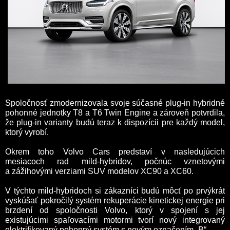
Spoločnosť zmodernizovala svoje súčasné plug-in hybridné
pohonné jednotky T8 a T6 Twin Engine a zároveň potvrdila,
že plug-in varianty budú teraz k dispozícii pre každý model,
ktorý vyrobí.
Okrem toho Volvo Cars predstaví v nasledujúcich
mesiacoch rad mild-hybridov, počnúc vznetovými
a zážihovými verziami SUV modelov XC90 a XC60.
V týchto mild-hybridoch si zákazníci budú môcť po prvýkrát
vyskúšať pokročilý systém rekuperácie kinetickej energie pri
brzdení od spoločnosti Volvo, ktorý v spojení s jej
existujúcimi spaľovacími motormi tvorí nový integrovaný
elektrifikovaný pohonný systém s novým označením „B“.