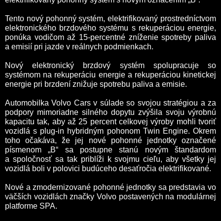
Tento nový pohonný systém, elektrifikovaný prostredníctvom
elektronického brzdového systému s rekuperáciou energie,
ponúka vodičom až 15-percentné zníženie spotreby paliva
a emisií pri jazde v reálnych podmienkach.
Nový elektronický brzdový systém spolupracuje so
systémom na rekuperáciu energie a rekuperáciou kinetickej
energie pri brzdení znižuje spotrebu paliva a emisie.
Automobilka Volvo Cars v súlade so svojou stratégiou a za
podpory mimoriadne silného dopytu zvýšila svoju výrobnú
kapacitu tak, aby až 25 percent celkovej výroby mohli tvoriť
vozidlá s plug-in hybridným pohonom Twin Engine. Okrem
toho očakáva, že jej nové pohonné jednotky označené
písmenom „B“ sa postupne stanú novým štandardom
a spoločnosť sa tak priblíži k svojmu cieľu, aby všetky jej
vozidlá boli v polovici budúceho desaťročia elektrifikované.
Nové a zmodernizované pohonné jednotky sa predstavia vo
väčších vozidlách značky Volvo postavených na modulárnej
platforme SPA.