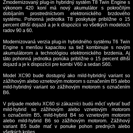
Zmodernizovaný plug-in hybridný systém T8 Twin Engine s
výkonom 420 koní má nový akumulátor s pokročilým
dobíjaním prostredníctvom elektronického brzdového
systému. Pohonná jednotka T8 poskytuje približne o 15
percent dlhší dojazd a je k dispozícii vo všetkých modeloch
radov 90 a 60.
Modernizovaná verzia plug-in hybridného systému T6 Twin
Engine s menšou kapacitou sa tiež kombinuje s novým
akumulátorom a technológiou elektronického brzdenia. Aj
táto pohonná jednotka ponúka približne o 15 percent dlhší
dojazd a je k dispozícii pre kombi V60 a sedan S60.
Model XC90 bude dostupný ako mild-hybridný variant so
zážihovým alebo vznetovým motorom s označením B5 alebo
mild-hybridný variant so zážihovým motorom s označením
B6.
V prípade modelu XC60 si zákazníci budú môcť vybrať buď
mild-hybrid so zážihovým alebo vznetovým motorom
s označením B5, mild-hybrid B4 so vznetovým motorom
alebo mild-hybrid B6 so zážihovým motorom. Zážihový
variant B5 bude mať v ponuke pohon predných alebo
všetkých kolies.