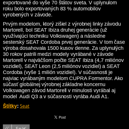
exportované do vyše 70 štátov sveta. V uplynulom
roku bolo exportovaných 83 % automobilov
vyrobených v závode.
Prvým modelom, ktorý zišiel z výrobnej linky závodu
Martorell, bol SEAT Ibiza druhej generácie (už
využívajúci techniku Volkswagen) a následne
sesterský SEAT Cordoba prvej generácie. V tom čase
výroba dosahovala 1500 kusov denne. Za uplynulých
30 rokov patrili medzi modely vyrábané v závode
Martorell v najväčšom počte SEAT Ibiza (4,7 miliónov
vozidiel), SEAT Leon (2,5 miliónov vozidiel) a SEAT
Cordoba (vyše 1 milión vozidiel). V súčasnosti je
najviac vyrábaným modelom CUPRA Formentor. Ako
súčasť globálnej výrobnej základne koncernu
Volkswagen závod Martorell v minulosti vyrábal aj
model Audi Q3 a v súčasnosti vyrába Audi A1.
Seat
Štítky
:
Späť