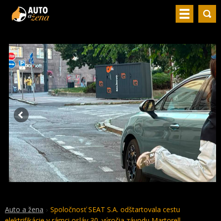
Auto a žena
Spoločnosť SEAT S.A. odštartovala cestu
elektrifikácie v rámci osláv 30. výročia závodu Martorell