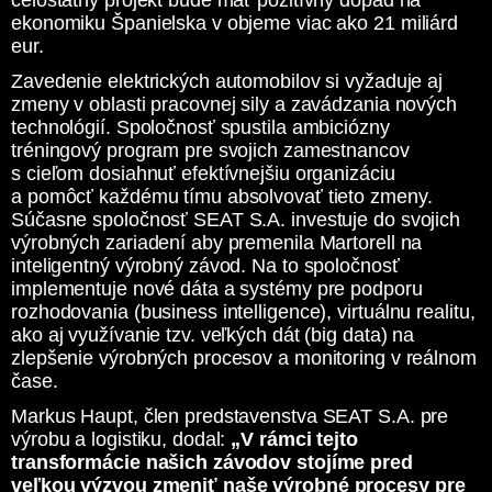
celoštátny projekt bude mať pozitívny dopad na
ekonomiku Španielska v objeme viac ako 21 miliárd
eur.
Zavedenie elektrických automobilov si vyžaduje aj
zmeny v oblasti pracovnej sily a zavádzania nových
technológií. Spoločnosť spustila ambiciózny
tréningový program pre svojich zamestnancov
s cieľom dosiahnuť efektívnejšiu organizáciu
a pomôcť každému tímu absolvovať tieto zmeny.
Súčasne spoločnosť SEAT S.A. investuje do svojich
výrobných zariadení aby premenila Martorell na
inteligentný výrobný závod. Na to spoločnosť
implementuje nové dáta a systémy pre podporu
rozhodovania (business intelligence),
virtuálnu realitu,
ako aj využívanie tzv. veľkých dát (big data) na
zlepšenie výrobných procesov a monitoring v reálnom
čase.
Markus Haupt, člen predstavenstva SEAT S.A. pre
výrobu a logistiku, dodal:
„V rámci tejto
transformácie našich závodov stojíme pred
veľkou výzvou zmeniť naše výrobné procesy pre