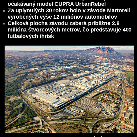
očakávaný model CUPRA UrbanRebel
Za uplynulých 30 rokov bolo v závode Martorell
vyrobených vyše 12 miliónov automobilov
Celková plocha závodu zaberá približne 2,8
milióna štvorcových metrov, čo predstavuje 400
futbalových ihrísk