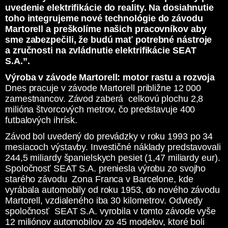
uvedenie elektrifikácie do reality. Na dosiahnutie
toho integrujeme nové technológie do závodu
Martorell a preškolíme našich pracovníkov aby
sme zabezpečili, že budú mať potrebné nástroje
a zručnosti na zvládnutie elektrifikácie SEAT
S.A.”.
Výroba v závode Martorell: motor rastu a rozvoja
Dnes pracuje v závode Martorell približne 12 000
zamestnancov. Závod zaberá celkovú plochu 2,8
milióna štvorcových metrov, čo predstavuje 400
futbalových ihrísk.
Závod bol uvedený do prevádzky v roku 1993 po 34
mesiacoch výstavby. Investičné náklady predstavovali
244,5 miliardy španielskych pesiet (1,47 miliardy eur).
Spoločnosť SEAT S.A. preniesla výrobu zo svojho
starého závodu Zona Franca v Barcelone, kde
vyrábala automobily od roku 1953, do nového závodu
Martorell, vzdialeného iba 30 kilometrov. Odvtedy
spoločnosť SEAT S.A. vyrobila v tomto závode vyše
12 miliónov automobilov zo 45 modelov, ktoré boli