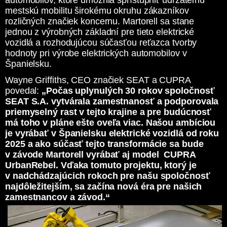
automobilov, ktoré umožnia sprístupniť udržateľnú
mestskú mobilitu širokému okruhu zákazníkov
rozličných značiek koncernu. Martorell sa stane
jednou z výrobných základní pre tieto elektrické
vozidlá a rozhodujúcou súčasťou reťazca tvorby
hodnoty pri výrobe elektrických automobilov v
Španielsku.
Wayne Griffiths, CEO značiek SEAT a CUPRA
povedal:
„Počas uplynulých 30 rokov spoločnosť
SEAT S.A. vytvárala zamestnanosť a podporovala
priemyselný rast v tejto krajine a pre budúcnosť
má toho v pláne ešte oveľa viac. Našou ambíciou
je vyrábať v Španielsku elektrické vozidlá od roku
2025 a ako súčasť tejto transformácie sa bude
v závode Martorell vyrábať aj model CUPRA
UrbanRebel. Vďaka tomuto projektu, ktorý je
v nadchádzajúcich rokoch pre našu spoločnosť
najdôležitejším, sa začína nová éra pre našich
zamestnancov a závod.“