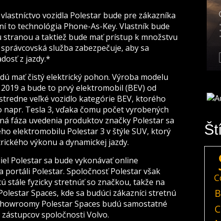
lastníctvo vozidla Polestar bude pre zákazníka
 to technológia Phone-As-Key. Vlastník bude
ou stranou a taktiež bude mať prístup k množstvu
to správcovská služba zabezpečuje, aby sa
dosť z jazdy.*
dú mať čistý elektrický pohon. Výroba modelu
 2019 a bude to prvý elektromobil (BEV) od
stredne veľké vozidlo kategórie BEV, ktorého
 napr. Tesla 3, vďaka čomu počet vyrobených
čná fáza uvedenia produktov značky Polestar sa
Št
o elektromobilu Polestar 3 v štýle SUV, ktorý
ického výkonu a dynamickej jazdy.
iel Polestar sa bude vykonávať online
a portáli Polestar. Spoločnosť Polestar však
C
ú stále fyzicky stretnúť so značkou, takže na
B
 Polestar Spaces, kde sa budúci zákazníci stretnú
 Showroomy Polestar Spaces budú samostatné
C
h zástupcov spoločnosti Volvo.