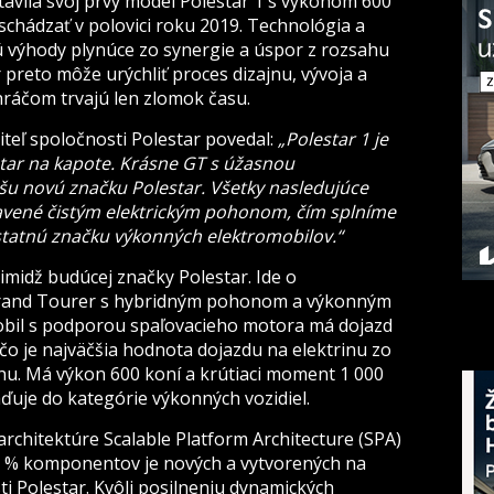
tavila svoj prvý model Polestar 1 s výkonom 600
 schádzať v polovici roku 2019. Technológia a
ú výhody plynúce zo synergie a úspor z rozsahu
 preto môže urýchliť proces dizajnu, vývoja a
hráčom trvajú len zlomok času.
teľ spoločnosti Polestar povedal:
„Polestar 1 je
tar na kapote. Krásne GT s úžasnou
ašu novú značku Polestar. Všetky nasledujúce
avené čistým elektrickým pohonom, čím splníme
tatnú značku výkonných elektromobilov.“
midž budúcej značky Polestar. Ide o
Grand Tourer s hybridným pohonom a výkonným
bil s podporou spaľovacieho motora má dojazd
 čo je najväčšia hodnota dojazdu na elektrinu zo
rhu. Má výkon 600 koní a krútiaci moment 1 000
ďuje do kategórie výkonných vozidiel.
architektúre Scalable Platform Architecture (SPA)
50 % komponentov je nových a vytvorených na
i Polestar. Kvôli posilneniu dynamických