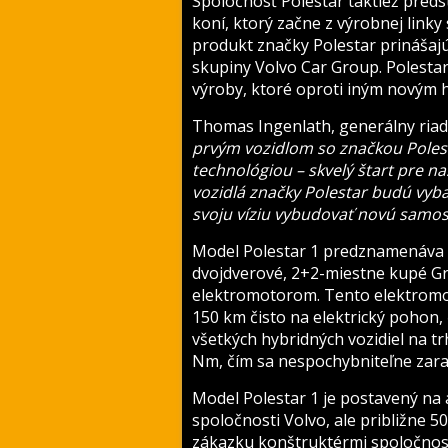
Spoločnosť Polestar taktiež preds
koní, ktorý začne z výrobnej linky
produkt značky Polestar prinášaj
skupiny Volvo Car Group. Polestar
výroby, ktoré oproti iným novým 
Thomas Ingenlath, generálny riadi
prvým vozidlom so značkou Poles
technológiou – skvelý štart pre n
vozidlá značky Polestar budú vyb
svoju víziu vybudovať novú samos
Model Polestar 1 predznamenáva i
dvojdverové, 2+2-miestne kupé 
elektromotorom. Tento elektromo
150 km čisto na elektrický pohon,
všetkých hybridných vozidiel na t
Nm, čím sa nespochybniteľne zara
Model Polestar 1 je postavený na 
spoločnosti Volvo, ale približne 
zákazku konštruktérmi spoločnost