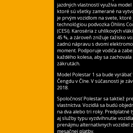
jazdných vlastností využíva model
ktoré sú všetky zamerané na vytvo
je prvým vozidlom na svete, ktor
technológiou podvozka Öhlins Con
(CESi). Karoséria z uhlíkových vlá
45 %, a zároveň znižuje ťažisko v
zadnú nápravu s dvomi elektromot
moment. Podporuje vodiča a zabez
každého kolesa, aby sa zachovala 
zákrutách.
Model Polestar 1 sa bude vyrába
Čengdu v Číne. V súčasnosti je záv
2018.
Spoločnosť Polestar sa taktiež p
vlastníctva. Vozidlá sa budú obje
na dva alebo tri roky. Predplatné 
aj služby typu vyzdvihnutie vozidl
prenájmu alternatívnych vozidiel z
mesačnej platby.