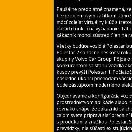
Paušálne predplatné znamená, že v
bezproblémovým zážitkom. Umožní
môcť zdieľať virtuálny kľúč s treť
ďalších funkcií na vyžiadanie. Tá
zákazník mohol sústrediť len na ra
Všetky budúce vozidlá Polestar bu
Polestar 2 sa začne neskôr v roku
skupiny Volvo Car Group. Pôjde o 
konkurentom sa stanú vozidlá ako
kusov prevýši Polestar 1. Počiato
následne ukončí príchodom väčšieh
bude zástupcom moderného elektr
Objednávanie a konfigurácia vozid
prostredníctvom aplikácie alebo n
rovnako chápe, že zákazníci sa chc
celom svete pripraví sieť predajní
s produktmi a značkou Polestar.
prevádzky, nie súčasti existujúcic