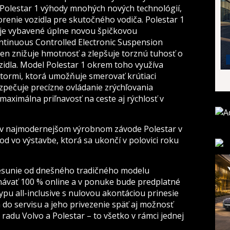
 Polestar 1 výhody mnohých nových technológií,
renie vozidla pre skutočného vodiča. Polestar 1
é je vybavené úplne novou špičkovou
tinuous Controlled Electronic Suspension
kien znižuje hmotnosť a zlepšuje torznú tuhosť o
ozidla. Model Polestar 1 okrem toho využíva
ormi, ktorá umožňuje smerovať krútiaci
pečuje precízne ovládanie zrýchľovania
maximálna priľnavosť na ceste aj rýchlosť v
ť v najmodernejšom výrobnom závode Polestar v
od vo výstavbe, ktorá sa ukončí v polovici roku
resunie od dnešného tradičného modelu
dnávať 100 % online a v ponuke bude predplatné
typu all-inclusive s nulovou akontáciou prinesie
a do servisu a jeho privezenie späť aj možnosť
 radu Volvo a Polestar – to všetko v rámci jednej