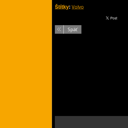
Volvo
Štítky
:
Späť