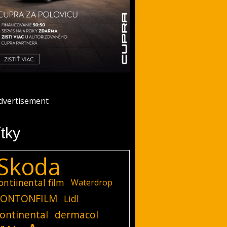
ítky
Skoda
ontiinental film
Waterdrop
ONTONFILM
Lidl
ontinental
dermacol