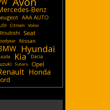
Avon
VW
Mercedes-Benz
eugeot
AAA AUTO
UDI
Citroen
Volvo
Seat
itsubishi
Nissan
oodyear
Hyundai
BMW
Kia
Dacia
azda
Opel
uzuki
Subaru
Renault
Honda
Ford