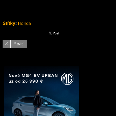
Honda
Štítky
:
Späť