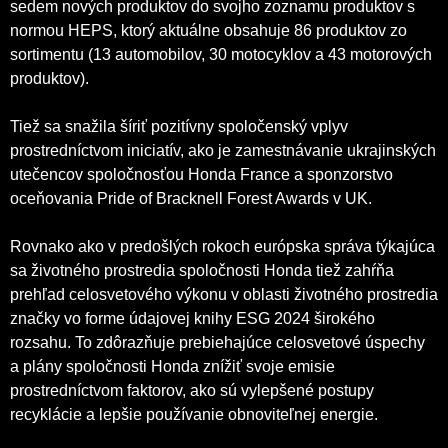
sedem nových produktov do svojho zoznamu produktov s
normou HEPS, ktorý aktuálne obsahuje 86 produktov zo
sortimentu (13 automobilov, 30 motocyklov a 43 motorových
produktov).
Tiež sa snažila šíriť pozitívny spoločenský vplyv
prostredníctvom iniciatív, ako je zamestnávanie ukrajinských
utečencov spoločnosťou Honda France a sponzorstvo
oceňovania Pride of Bracknell Forest Awards v UK.
Rovnako ako v predošlých rokoch európska správa týkajúca
sa životného prostredia spoločnosti Honda tiež zahŕňa
prehľad celosvetového výkonu v oblasti životného prostredia
značky vo forme údajovej knihy ESG 2024 širokého
rozsahu. To zdôrazňuje prebiehajúce celosvetové úspechy
a plány spoločnosti Honda znížiť svoje emisie
prostredníctvom faktorov, ako sú vylepšené postupy
recyklácie a lepšie používanie obnoviteľnej energie.