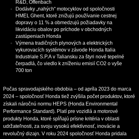
R&D, Offenbach
Dodávky „nahých“ motocyklov od spoločnosti
HMEL Ghent, ktoré znižujú používanie cestnej
dopravy o 11 % a obmedzujú požiadavky na
likvidáciu obalov po príchode v obchodných
zastúpeniach Honda
Výmena tradičných plynových a elektrických
vykurovacích systémov v závode Honda Italia
Industriale S.P.A v Taliansku za štyri nové tepelné
čerpadlá, čo viedlo k zníženiu emisií CO2 o vyše
700 ton
Počas spravodajského obdobia – od apríla 2023 do marca
2024 – spoločnosť Honda tiež zvýšila počet produktov, ktoré
získali náročnú normu HEPS (Honda Environmental
Performance Standard). Platí pre vozidlá a motorové
produkty Honda, ktoré spĺňajú prísne kritéria v oblasti
udržateľnosti, za svoju vysokú efektívnosť, inovácie a
revolučný dizajn. V roku 2024 spoločnosť Honda pridala