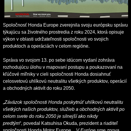
Spoločnosť Honda Europe zverejnila svoju európsku správu
týkajúcu sa životného prostredia z roku 2024, ktorá opisuje
výkon v oblasti udržateľnosti spoločnosti vo svojich
produktoch a operáciách v celom regióne.
Správa vo svojom 13. po sebe idúcom vydaní zohráva
rozhodujúcu úlohu v mapovaní postupu a poukazovaní na
kľúčové míľniky v cieli spoločnosti Honda dosiahnuť
celosvetovú uhlíkovú neutralitu všetkých produktov, operácií
a obchodných aktivít do roku 2050.
„
Záväzok spoločnosti Honda poskytnúť uhlíkovú neutralitu
všetkých našich produktov, služieb a obchodných aktivít po
celom svete do roku 2050 je silnejší ako nikdy
predtým
“,
povedal Katsuhisa Okuda, prezident a riaditeľ
spoločnosti Honda Motor Europe.
„
V Európe sme znova