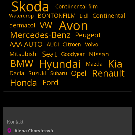
Skoda
Contiinental film
BONTONFILM
Continental
Lidl
Waterdrop
Avon
VW
dermacol
Mercedes-Benz
Peugeot
AAA AUTO
AUDI
Citroen
Volvo
Seat
Mitsubishi
Nissan
Goodyear
Hyundai
Kia
BMW
Mazda
Renault
Opel
Dacia
Suzuki
Subaru
Honda
Ford
Kontakt
Alena Chorvátová