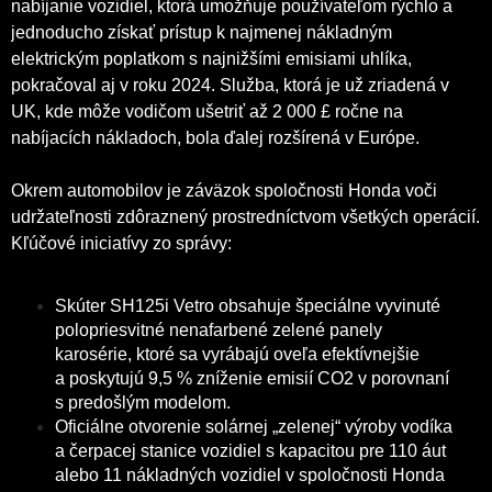
nabíjanie vozidiel, ktorá umožňuje používateľom rýchlo a
jednoducho získať prístup k najmenej nákladným
elektrickým poplatkom s najnižšími emisiami uhlíka,
pokračoval aj v roku 2024. Služba, ktorá je už zriadená v
UK, kde môže vodičom ušetriť až 2 000 £ ročne na
nabíjacích nákladoch, bola ďalej rozšírená v Európe.
Okrem automobilov je záväzok spoločnosti Honda voči
udržateľnosti zdôraznený prostredníctvom všetkých operácií.
Kľúčové iniciatívy zo správy:
Skúter SH125i Vetro obsahuje špeciálne vyvinuté
polopriesvitné nenafarbené zelené panely
karosérie, ktoré sa vyrábajú oveľa efektívnejšie
a poskytujú 9,5 % zníženie emisií CO2 v porovnaní
s predošlým modelom.
Oficiálne otvorenie solárnej „zelenej“ výroby vodíka
a čerpacej stanice vozidiel s kapacitou pre 110 áut
alebo 11 nákladných vozidiel v spoločnosti Honda