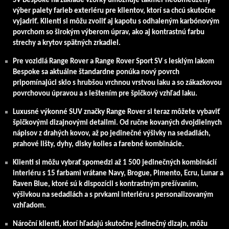
SV Bespoke na základe vzorky umožňuje takmer neobmedzený
výber palety farieb exteriéru pre klientov, ktorí sa chcú skutočne
vyjadriť. Klienti si môžu zvoliť aj kapotu s odhaleným karbónovým
povrchom so širokým výberom úprav, ako aj kontrastnú farbu
strechy a krytov spätných zrkadiel.
Pre vozidlá Range Rover a Range Rover Sport SV s lesklým lakom
Bespoke sa aktuálne štandardne ponúka nový povrch
pripomínajúci sklo s hrubšou vrchnou vrstvou laku a so zákazkovou
povrchovou úpravou a s leštením pre špičkový vzhľad laku.
Luxusné výkonné SUV značky Range Rover si teraz môžete vybaviť
špičkovými dizajnovými detailmi. Od ručne kovaných dvojdielnych
nápisov z drahých kovov, až po jedinečné výšivky na sedadlách,
prahové lišty, dyhy, disky kolies a farebné kombinácie.
Klienti si môžu vybrať spomedzi až 1 500 jedinečných kombinácií
interiéru s 15 farbami vrátane Navy, Brogue, Pimento, Ecru, Lunar a
Raven Blue, ktoré sú k dispozícii s kontrastným prešívaním,
výšivkou na sedadlách a s prvkami interiéru s personalizovaným
vzhľadom.
Nároční klienti, ktorí hľadajú skutočne jedinečný dizajn, môžu