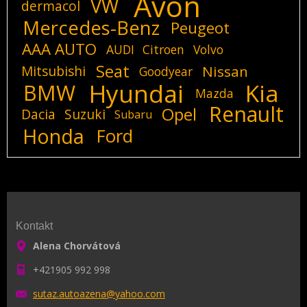
Avon
VW
dermacol
Mercedes-Benz
Peugeot
AAA AUTO
AUDI
Citroen
Volvo
Seat
Mitsubishi
Nissan
Goodyear
Hyundai
Kia
BMW
Mazda
Renault
Opel
Dacia
Suzuki
Subaru
Honda
Ford
Kontakt
Alena Chorvátová
+421905 992 998
sutaz.au
toazena@
yahoo.co
m