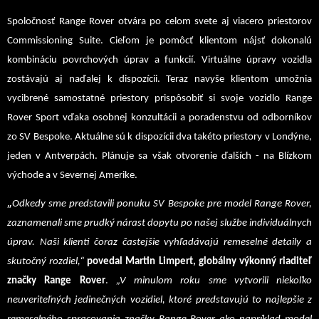
Spoločnosť Range Rover otvára po celom svete aj viacero priestorov
Commissioning Suite. Cieľom je pomôcť klientom nájsť dokonalú
kombináciu povrchových úprav a funkcií. Virtuálne úpravy vozidla
zostávajú aj naďalej k dispozícii. Teraz navyše klientom umožnia
vycibrené samostatné priestory prispôsobiť si svoje vozidlo Range
Rover Sport vďaka osobnej konzultácii a poradenstvu od odborníkov
zo SV Bespoke. Aktuálne sú k dispozícii dva takéto priestory v Londýne,
jeden v Antverpách. Plánuje sa však otvorenie ďalších - na Blízkom
východe a v Severnej Amerike.
„
Odkedy sme predstavili ponuku SV Bespoke pre model Range Rover,
zaznamenali sme prudký nárast dopytu po našej službe individuálnych
úprav. Naši klienti čoraz častejšie vyhľadávajú remeselné detaily a
skutočný rozdiel,“
povedal Martin Limpert, globálny výkonný riaditeľ
značky Range Rover
.
„V minulom roku sme vytvorili niekoľko
neuveriteľných jedinečných vozidiel, ktoré predstavujú to najlepšie z