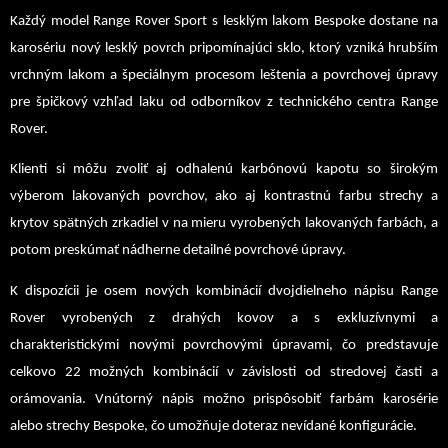
Každý model Range Rover Sport s lesklým lakom Bespoke dostane na
karosériu nový lesklý povrch pripomínajúci sklo, ktorý vzniká
hrubším
vrchným lakom a špeciálnym procesom leštenia a povrchovej úpravy
pre špičkový vzhľad laku od odborníkov z technického centra Range
Rover.
Klienti si môžu zvoliť aj odhalenú karbónovú kapotu so širokým
výberom lakovaných povrchov, ako aj kontrastnú farbu strechy a
krytov spätných zrkadiel v na mieru vyrobených lakovaných farbách, a
potom preskúmať nádherne detailné povrchové úpravy.
K dispozícii je osem nových kombinácií dvojdielneho nápisu Range
Rover vyrobených z drahých kovov a s exkluzívnymi a
charakteristickými novými povrchovými úpravami, čo predstavuje
celkovo 22 možných kombinácií v závislosti od stredovej časti a
orámovania. Vnútorný nápis možno prispôsobiť farbám karosérie
alebo strechy Bespoke, čo umožňuje doteraz nevídané konfigurácie.