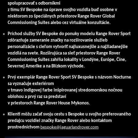
spolupracovať s odborníkmi
z tímu SV Bespoke na úprave svojho vozidla buď osobne v
niektorom zo špeciálnych priestorov Range Rover Global
Commissioning Suites alebo cez virtuálne konzultácie.
Príchod služby SV Bespoke do ponuky modelu Range Rover Sport
zdôrazňuje zameranie značky na rozširovanie služieb
personalizácie s cieľom vytvoriť najluxusnejšie a najžiadanejšie
vozidlá na svete. Rozširujúca sa sieť priestorov Range Rover
Commissioning Suites zahŕňa lokality v Londýne, Európe, Číne,
Severnej Amerike a na Blízkom východe.
Prvý exemplár Range Rover Sport SV Bespoke s názvom Nocturne
sa vyznačuje exteriérom
v tmavo indigovej farbe inšpirovanej stredomorskou nočnou
oblohou a prvý raz sa predstaví
v priestoroch Range Rover House Mykonos.
Klienti môžu začať svoju cestu s Bespoke u svojho preferovaného
predajcu vozidiel značky Range Rover alebo kontaktom
prostredníctvom
bespoke@jaguarlandrover.com