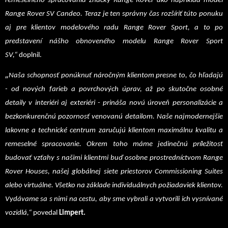
remeselného spracovania značky Range Rover ako napríklad model
Range Rover SV Candeo. Teraz je ten správny čas rozšíriť túto ponuku
aj pre klientov modelového radu Range Rover Sport, a to po
predstavení nášho obnoveného modelu Range Rover Sport
SV,“
doplnil.
„
Naša schopnosť ponúknuť náročným klientom presne to, čo hľadajú
- od nových farieb a povrchových úprav, až po skutočne osobné
detaily v interiéri aj exteriéri - prináša novú úroveň personalizácie a
bezkonkurenčnú pozornosť venovanú detailom. Naše najmodernejšie
lakovne a technické centrum zaručujú klientom maximálnu kvalitu a
remeselné spracovanie. Okrem toho máme jedinečnú príležitosť
budovať vzťahy s našimi klientmi buď osobne prostredníctvom Range
Rover Houses, našej globálnej siete priestorov Commissioning Suites
alebo virtuálne. Všetko na základe individuálnych požiadaviek klientov.
Vydávame sa s nimi na cestu, aby sme vybrali a vytvorili ich vysnívané
vozidlá,“
povedal
Limpert.