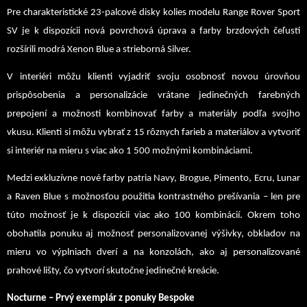
Pre charakteristické 23-palcové disky kolies modelu Range Rover Sport
SV je k dispozícii nová povrchová úprava a farby brzdových čeľustí
rozšírili modrá Xenon Blue a strieborná Silver.
V interiéri môžu klienti vyjadriť svoju osobnosť novou úrovňou
prispôsobenia a personalizácie vrátane jedinečných farebných
prepojení a možnosti kombinovať farby a materiály podľa svojho
vkusu. Klienti si môžu vybrať z 15 rôznych farieb a materiálov a vytvoriť
si interiér na mieru s viac ako 1 500 možnými kombináciami.
Medzi exkluzívne nové farby patria Navy, Brogue, Pimento, Ecru, Lunar
a Raven Blue s možnosťou použitia kontrastného prešívania – len pre
túto možnosť je k dispozícii
viac ako
100 kombinácií. Okrem toho
obohatila ponuku aj možnosť personalizovanej výšivky, obkladov na
mieru vo výplniach dverí a na konzolách, ako aj personalizované
prahové lišty, čo vytvorí skutočne jedinečné kreácie.
Nocturne – Prvý exemplár z ponuky Bespoke