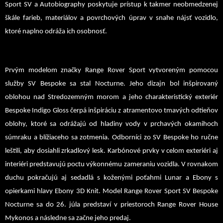
Sport SV a Autobiography poskytuje prístup k takmer neobmedzenej
škále farieb, materiálov a povrchových úprav v snahe nájsť vozidlo,
ktoré naplno odráža ich osobnosť.
Prvým modelom značky Range Rover Sport vytvoreným pomocou
služby SV Bespoke sa stal Nocturne. Jeho dizajn bol inšpirovaný
oblohou nad Stredozemným morom a jeho charakteristický exteriér
Bespoke Indigo Gloss čerpá inšpiráciu z atramentovo tmavých odtieňov
oblohy, ktoré sa odrážajú od hladiny vody v prchavých okamihoch
súmraku a blížiaceho sa zotmenia. Odborníci zo SV Bespoke ho ručne
leštili, aby dosiahli zrkadlový lesk. Karbónové prvky v celom exteriéri aj
interiéri predstavujú poctu výkonnému zameraniu vozidla. V rovnakom
duchu pokračujú aj sedadlá s koženými poťahmi Lunar a Ebony s
opierkami hlavy Ebony 3D Knit. Model Range Rover Sport SV Bespoke
Nocturne sa do 26. júla predstaví v priestoroch Range Rover House
Mykonos a následne sa začne jeho predaj.