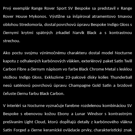
Prvý exemplár Range Rover Sport SV Bespoke sa predstavil v Range
Rover House Mykonos. Výstižne sa inšpiroval atramentovo tmavou
oblohou Stredomoria, dostal povrchovú úpravu Bespoke Indigo Gloss s
čiernymi krytmi spätných zrkadiel Narvik Black a s kontrastnou
strechou.
Ako poctu svojmu výnimočnému charakteru dostal model Nocturne
kapotu z odhalených karbónových vlákien, exteriérový paket Satin Twill
Carbon Fibre a čiernym nápisom vo farbe Black Chrome Metal s lesklou
vložkou Indigo Gloss. Exkluzívne 23-palcové disky kolies Thunderball
nesú saténovú povrchovú úpravu Champagne Gold Satin a brzdové
čeľuste čiernu farbu Black Carbon.
V interiéri sa Nocturne vyznačuje farebne rozdelenou kombináciou SV
Bespoke s ebenovou kožou Ebony a Lunar Windsor s kontrastným
prešívaním Light Cloud, ktorú dopĺňajú detaily z karbónového vlákna
Satin Forged a čierne keramické ovládacie prvky, charakteristický znak