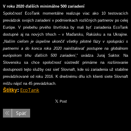
V roku 2020 ďalších minimálne 500 zariadení
Spoločnosť EcoTank momentálne realizuje viac ako 10 testovacích
prevádzok svojich zariadení v podmienkach rozličných partnerov po celej
Európe. V priebehu prvého štvrťroka by mali byť zariadenia EcoTank
dostupné aj na nových trhoch – v Maďarsku, Rakúsku a na Ukrajine.
„
Naším cieľom je úspešne ukončiť všetky pilotné fázy v spolupráci s
partnermi a do konca roka 2020 nainštalovať postupne na globálnom
európskom trhu ďalších 500 zariadení
,“ uvádza Juraj Saktor. Na
Slovensku sa chce spoločnosť sústrediť primárne na rozširovanie
dostupnosti tejto služby cez sieť Slovnaft, kde sú zariadenia už stabilne
prevádzkované od roku 2016. K dnešnému dňu ich klienti siete Slovnaft
môžu nájsť na 45 prevádzkach.
EcoTank
Štítky
:
Späť