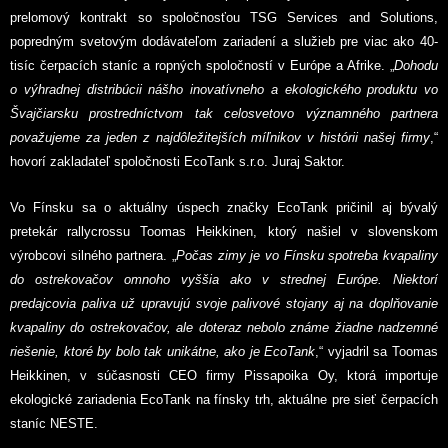
prelomový kontrakt so spoločnosťou TSG Services and Solutions,
popredným svetovým dodávateľom zariadení a služieb pre viac ako 40-
tisíc čerpacích staníc a ropných spoločností v Európe a Afrike. „
Dohodu
o výhradnej distribúcii nášho inovatívneho a ekologického produktu vo
Švajčiarsku prostredníctvom tak celosvetovo významného partnera
považujeme za jeden z najdôležitejších míľnikov v histórii našej firmy
,“
hovorí zakladateľ spoločnosti EcoTank s.r.o. Juraj Saktor.
Vo Fínsku sa o aktuálny úspech značky EcoTank pričinil aj bývalý
pretekár rallycrossu Toomas Heikkinen, ktorý našiel v slovenskom
výrobcovi silného partnera. „
Počas zimy je vo Fínsku spotreba kvapaliny
do ostrekovačov omnoho vyššia ako v strednej Európe. Niektorí
predajcovia paliva už upravujú svoje palivové stojany aj na doplňovanie
kvapaliny do ostrekovačov, ale doteraz nebolo známe žiadne nadzemné
riešenie, ktoré by bolo tak unikátne, ako je EcoTank
,“ vyjadril sa Toomas
Heikkinen, v súčasnosti CEO firmy Pissapoika Oy, ktorá importuje
ekologické zariadenia EcoTank na fínsky trh, aktuálne pre sieť čerpacích
staníc NESTE.