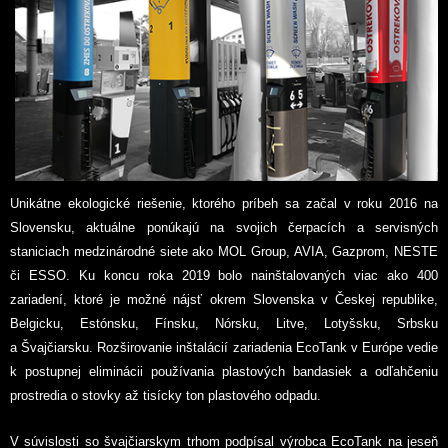
Unikátne ekologické riešenie, ktorého príbeh sa začal v roku 2016 na
Slovensku, aktuálne ponúkajú na svojich čerpacích a servisných
staniciach medzinárodné siete ako MOL Group, AVIA, Gazprom, NESTE
či ESSO. Ku koncu roka 2019 bolo nainštalovaných viac ako 400
zariadení, ktoré je možné nájsť okrem Slovenska v Českej republike,
Belgicku, Estónsku, Fínsku, Nórsku, Litve, Lotyšsku, Srbsku
a Švajčiarsku. Rozširovanie inštalácií zariadenia EcoTank v Európe vedie
k postupnej eliminácii používania plastových bandasiek a odľahčeniu
prostredia o stovky až tisícky ton plastového odpadu.
V súvislosti so švajčiarskym trhom podpísal výrobca EcoTank na jeseň