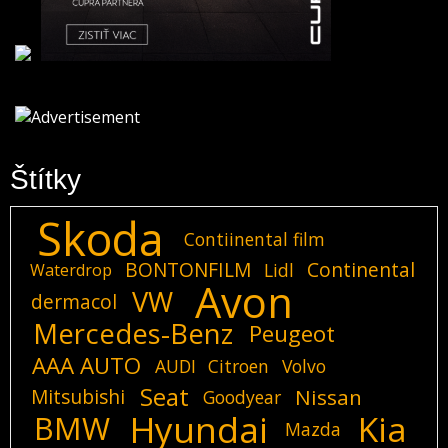
Štítky
Skoda
Contiinental film
BONTONFILM
Continental
Lidl
Waterdrop
Avon
VW
dermacol
Mercedes-Benz
Peugeot
AAA AUTO
AUDI
Citroen
Volvo
Seat
Mitsubishi
Nissan
Goodyear
Hyundai
Kia
BMW
Mazda