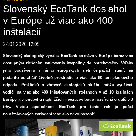
Slovenský EcoTank dosiahol
v Európe už viac ako 400
inštalácií
24.01.2020 12:05
Slovenský ekologický vynález EcoTank sa stáva v Európe čoraz viac
dostupným riešením tankovania kvapaliny do ostrekovačov. Vďaka
jeho používaniu v rámci európskych sietí čerpacích staníc sa
podarilo odľahčiť životné prostredie o viac ako 80 ton plastového
odpadu. Praktickú a zároveň ekologickú službu môžu využívať
vodiči na viac ako 400 inštalovaných stojanoch v až 10 krajinách
Európy a v priebehu najbližších mesiacov bude rozšírená o ďalšie 3
trhy. Víziou spoločnosti EcoTank pre tento rok je počet
nainštalovaných zariadení viac ako zdvojnásobiť.