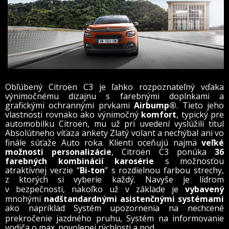
Obľúbený Citroën C3 je ľahko rozpoznateľný vďaka
výnimočnému dizajnu s farebnými doplnkami a
grafickými ochrannými prvkami
Airbump®
. Tieto jeho
vlastnosti rovnako ako výnimočný
komfort
, typický pre
automobilku Citroën, mu už pri uvedení vyslúžili titul
Absolútneho víťaza ankety Zlatý volant a
nechýbal ani vo
finále súťaže Auto roka. Klienti oceňujú najmä
veľké
možnosti personalizácie
, Citroën C3 ponúka
36
farebných kombinácií karosérie
s možnosťou
atraktívnej verzie “
Bi-ton
” s rozdielnou farbou strechy,
z
ktorých si vyberie každý. Navyše je lídrom
v
bezpečnosti, nakoľko už v
základe je
vybavený
mnohými
nadštandardnými asistenčnými systémami
ako napríklad
Systém upozornenia na nechcené
prekročenie jazdného pruhu, Systém na informovanie
vodiča o max. povolenej rýchlosti a
pod.