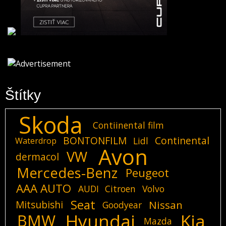
Štítky
Skoda
Contiinental film
BONTONFILM
Continental
Lidl
Waterdrop
Avon
VW
dermacol
Mercedes-Benz
Peugeot
AAA AUTO
AUDI
Citroen
Volvo
Seat
Mitsubishi
Nissan
Goodyear
Hyundai
Kia
BMW
Mazda