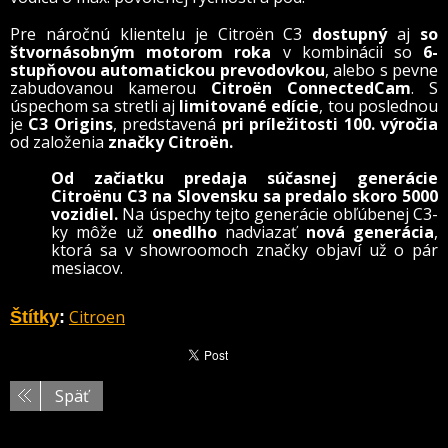
Pre náročnú klientelu je Citroën C3
dostupný
aj
so
štvornásobným motorom roka
v kombinácii so
6-
stupňovou automatickou prevodovkou
, alebo s pevne
zabudovanou kamerou
Citroën ConnectedCam
. S
úspechom sa stretli aj
limitované edície
, tou poslednou
je
C3 Origins
, predstavená
pri príležitosti 100. výročia
od založenia
značky Citroën.
Od začiatku predaja
súčasnej generácie
Citroënu C3 na Slovensku sa predalo skoro 5000
vozidiel.
Na úspechy tejto generácie obľúbenej C3-
ky môže už
onedlho
nadviazať
nová generácia
,
ktorá sa v showroomoch značky objaví už o pár
mesiacov.
Citroen
Štítky
:
Späť