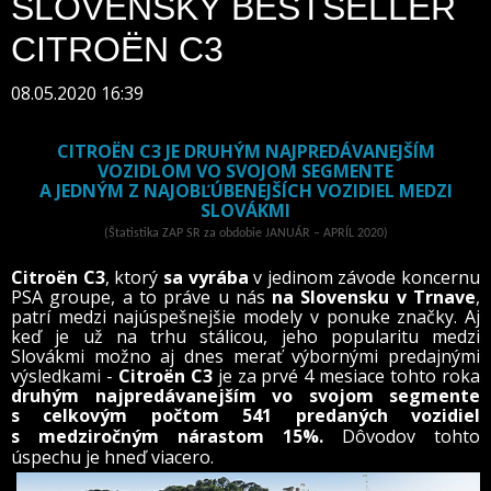
SLOVENSKÝ BESTSELLER
CITROËN C3
08.05.2020 16:39
CITROËN C3 JE DRUHÝM NAJPREDÁVANEJŠÍM
VOZIDLOM VO SVOJOM SEGMENTE
A JEDNÝM Z NAJOBĽÚBENEJŠÍCH VOZIDIEL MEDZI
SLOVÁKMI
(Štatistika ZAP SR za obdobie JANUÁR – APRÍL 2020)
Citroën C3
, ktorý
sa vyrába
v jedinom závode koncernu
PSA groupe, a to práve u nás
na Slovensku v Trnave
,
patrí medzi najúspešnejšie modely v ponuke značky. Aj
keď je už na trhu stálicou, jeho popularitu medzi
Slovákmi možno aj dnes merať výbornými predajnými
výsledkami -
Citroën C3
je
za prvé 4 mesiace tohto roka
druhým najpredávanejším vo svojom segmente
s
celkovým počtom 541 predaných vozidiel
s
medziročným nárastom
15%.
Dôvodov tohto
úspechu je hneď viacero.