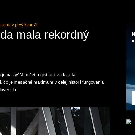
kordný prvý kvartál
da mala rekordný
je najvyšší počet registrácií za kvartál
l,
čo je mesačné maximum v celej histórii fungovania
lovensku