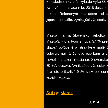
v poslednom kvartáli vybralo vyše 33
za prvé tri mesiace roku 2018 dosiaho
rekord. Rekordným mesiacom bol aj
japonskú značku vynikajúci výsledok.
Mazda má na Slovensku niekoľko bes
Mazda3, ktorá tvorí zhruba 37 % pred
šliapať obľúbené a atraktívne malé
oslovuje najmä ženské publikum a v 
hovorí manažér predaja pre Slovensko,
20 %“, dodáva. Vynikajúce výsledky 
Pre toto príťažlivé SUV sa v posledno
vozidlo Mazda.
Mazda
Štítky
: