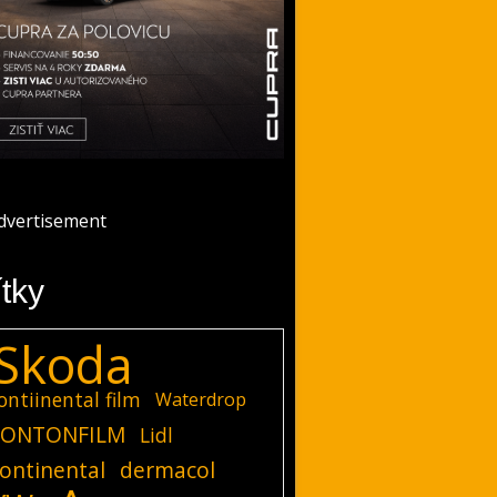
ítky
Skoda
ontiinental film
Waterdrop
ONTONFILM
Lidl
ontinental
dermacol