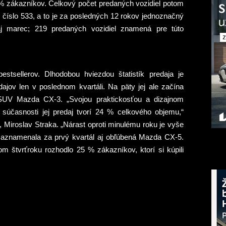
 % zákazníkov. Celkový počet predaných vozidiel potom
l číslo 533, a to je za posledných 12 rokov jednoznačný
 marec; 219 predaných vozidiel znamená pre túto
tsellerov. Dlhodobou hviezdou štatistík predaja je
ajov len v poslednom kvartáli. Na päty jej ale začína
 SUV Mazda CX-3. „Svojou praktickosťou a dizajnom
súčasnosti jej predaj tvorí 24 % celkového objemu,“
 Miroslav Straka. „Nárast oproti minulému roku je vyše
zaznamenala za prvý kvartál aj obľúbená Mazda CX-5.
m štvrťroku rozhodlo 25 % zákazníkov, ktorí si kúpili