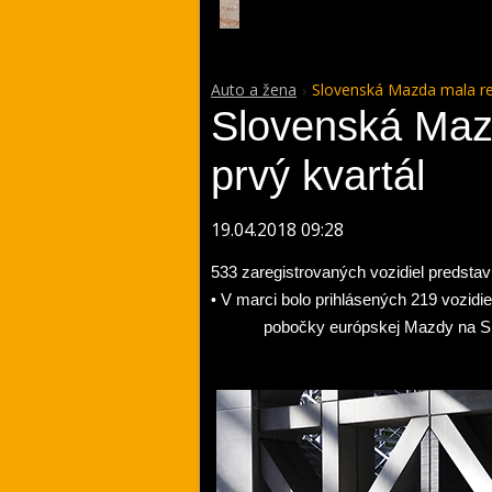
Auto a žena
Slovenská Mazda mala re
Slovenská Maz
prvý kvartál
19.04.2018 09:28
533 zaregistrovaných vozidiel predstavu
•
V marci bolo prihlásených 219 vozidie
pobočky európskej Mazdy na S