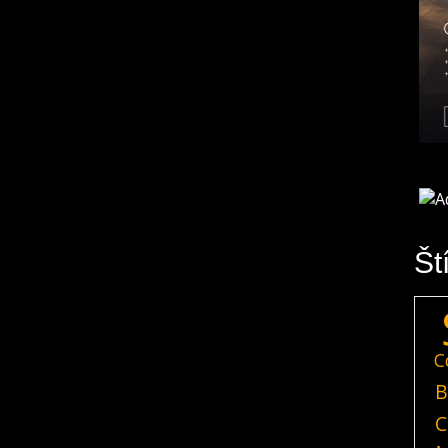
Št
C
B
C