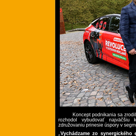
Koncept podnikania sa zrodil
rozhodol vybudovať najväčšiu 
združovaniu prinesie úspory v seg
„
Vychádzame zo synergického ef