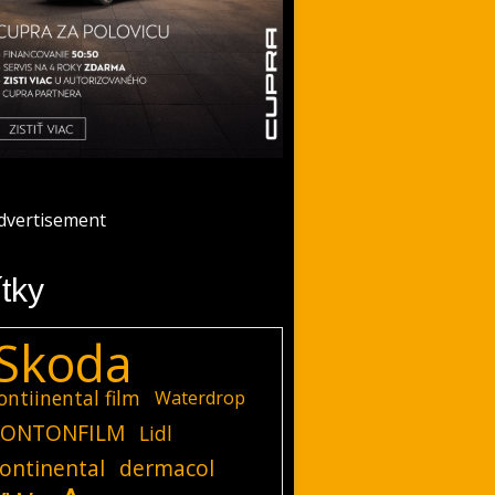
ítky
Skoda
ontiinental film
Waterdrop
ONTONFILM
Lidl
ontinental
dermacol