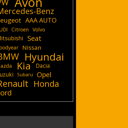
Avon
VW
Mercedes-Benz
eugeot
AAA AUTO
UDI
Citroen
Volvo
Seat
itsubishi
Nissan
oodyear
Hyundai
BMW
Kia
Dacia
azda
Opel
uzuki
Subaru
Renault
Honda
Ford