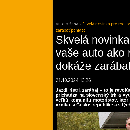
Auto a žena
Skvelá novinka pre moto
zarábať peniaze!
Skvelá novinka
vaše auto ako 
dokáže zarábať
21.10.2024 13:26
Jazdi, šetri, zarábaj – to je rev
prichádza na slovenský trh a vy
veľkú komunitu motoristov, ktor
vznikol v Českej republike a v tý