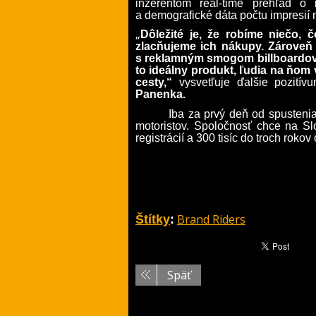
inzerentom real-time prehľad o
a demografické dáta počtu impresií
„
Dôležité je, že robíme niečo,
zlacňujeme ich nákupy. Zároveň 
s reklamným smogom billboardov,
to ideálny produkt, ľudia na ňom
cesty,“
vysvetľuje ďalšie pozitív
Panenka.
Iba za prvý deň od spusteni
motoristov. Spoločnosť chce na Sl
registrácií a 300 tisíc do troch rokov
Brand Riders
Štítky
:
Späť