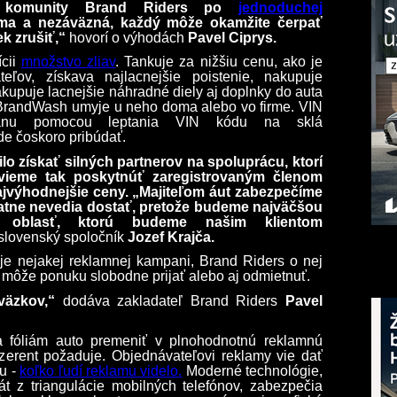
m komunity Brand Riders po
jednoduchej
rma a nezáväzná, každý môže okamžite čerpať
k zrušiť,“
hovorí o výhodách
Pavel Ciprys.
ícii
množstvo
zliav
.
Tankuje za nižšiu cenu, ako je
eľov, získava najlacnejšie poistenie, nakupuje
upuje lacnejšie náhradné diely aj doplnky do auta
BrandWash umyje u neho doma alebo vo firme. VIN
hranu pomocou leptania VIN kódu na sklá
de čoskoro pribúdať.
o získať silných partnerov na spoluprácu, ktorí
vieme tak poskytnúť zaregistrovaným členom
ajvýhodnejšie ceny. „Majiteľom áut zabezpečíme
atne nevedia dostať, pretože budeme najväčšou
 oblasť, ktorú budeme našim klientom
j slovenský spoločník
Jozef Krajča.
je nejakej reklamnej kampani, Brand Riders o nej
 môže ponuku slobodne prijať alebo aj odmietnuť.
väzkov,“
dodáva zakladateľ Brand Riders
Pavel
 fóliám auto premeniť v plnohodnotnú reklamnú
nzerent požaduje. Objednávateľovi reklamy vie dať
iu -
koľko ľudí reklamu
videlo
.
Moderné technológie,
 z triangulácie mobilných telefónov, zabezpečia