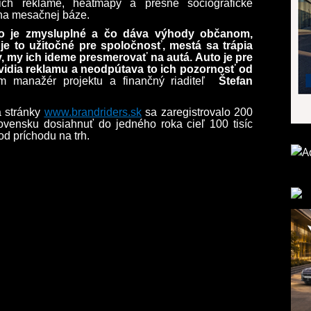
 ich reklame, heatmapy a presné sociografické
 na mesačnej báze.
 čo je zmysluplné a čo dáva výhody občanom,
je to užitočné pre spoločnosť, mestá sa trápia
 my ich ideme presmerovať na autá. Auto je pre
 vidia reklamu a neodpútava to ich pozornosť od
um manažér projektu a finančný riaditeľ
Štefan
a stránky
www.brandriders.sk
sa zaregistrovalo 200
ovensku dosiahnuť do jedného roka cieľ 100 tisíc
 od príchodu na trh.