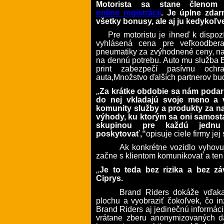
Motorista sa stane členo
online
registrácii
. Je úplne zda
všetky bonusy, ale aj ju kedykoľve
Pre motoristu je ihneď k dispoz
vyhlásená cena pre veľkoodberat
pneumatiky za zvýhodnené ceny, nak
na dennú potrebu. Auto mu služba 
print zabezpečí pasívnu oc
auta,Množstvo ďalších partnerov bu
„
Za krátke obdobie sa nám podaril
do nej vkladajú svoje meno a 
komunity služby a produkty za n
výhody, ku ktorým sa oni samost
skupinou pre každú jednu
poskytovať,“
opisuje ciele firmy je
Ak konkrétne vozidlo vyhovu
začne s klientom komunikovať a ten
„
Je to teda bez rizika a bez zá
Ciprys.
Brand Riders dokáže vďaka
plochu a vyobraziť čokoľvek, čo i
Brand Riders aj jedinečnú informác
vrátane zberu anonymizovaných dát