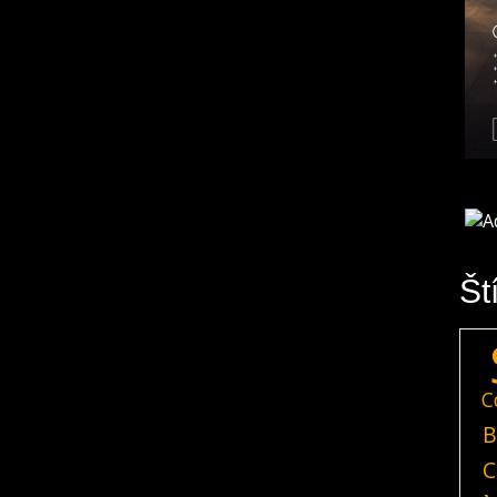
Št
C
B
C