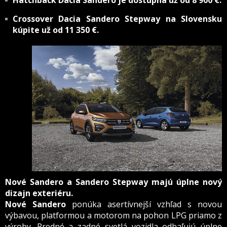
Hatchback Dacia Sandero je dostupná už od 8 900 €.
Crossover Dacia Sandero Stepway na Slovensku
kúpite už od 11 350 €.
Nové Sandero a Sandero Stepway majú úplne nový
dizajn exteriéru.
Nové Sandero
ponúka asertívnejší vzhľad s novou
výbavou, platformou a motorom na pohon LPG priamo z
výroby. Predné a zadné svetlá vozidla odhaľujú úplne