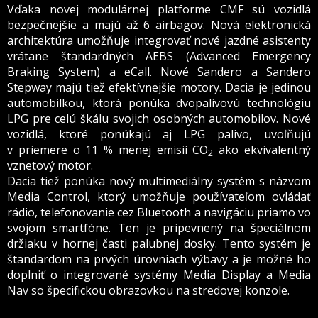
Vďaka novej modulárnej platforme CMF sú vozidlá
bezpečnejšie a majú až 6 airbagov. Nová elektronická
architektúra umožňuje integrovať nové jazdné asistenty
vrátane štandardných AEBS (Advanced Emergency
Braking System) a eCall. Nové Sandero a Sandero
Stepway majú tiež efektívnejšie motory. Dacia je jedinou
automobilkou, ktorá ponúka dvopalivovú technológiu
LPG pre celú škálu svojich osobných automobilov. Nové
vozidlá, ktoré ponúkajú aj LPG palivo, uvoľňujú
v priemere o 11 % menej emisií CO
ako ekvivalentný
2
vznetový motor.
Dacia tiež ponúka nový multimediálny systém s názvom
Media Control, ktorý umožňuje používateľom ovládať
rádio, telefonovanie cez Bluetooth a navigáciu priamo vo
svojom smartfóne. Ten je pripevnený na špeciálnom
držiaku v hornej časti palubnej dosky. Tento systém je
štandardom na prvých úrovniach výbavy a je možné ho
doplniť o integrované systémy Media Display a Media
Nav so špecifickou obrazovkou na stredovej konzole.