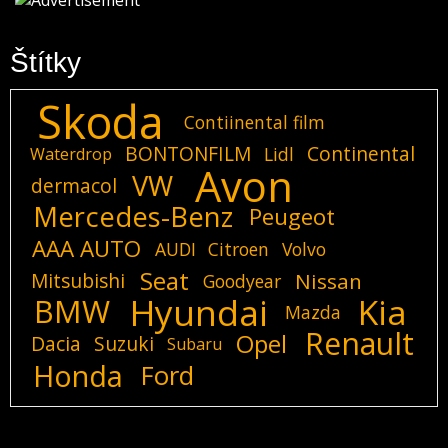
Štítky
Skoda
Contiinental film
BONTONFILM
Continental
Lidl
Waterdrop
Avon
VW
dermacol
Mercedes-Benz
Peugeot
AAA AUTO
AUDI
Citroen
Volvo
Seat
Mitsubishi
Nissan
Goodyear
Hyundai
Kia
BMW
Mazda
Renault
Opel
Dacia
Suzuki
Subaru
Honda
Ford