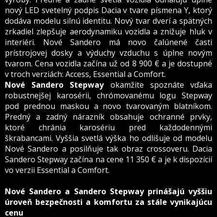
nový LED svetelný podpis Dacia v tvare písmena Y, ktorý
dodáva modelu silnú identitu. Nový tvar dverí a spätných
zrkadiel zlepšuje aerodynamiku vozidla a znižuje hluk v
interiéri. Nové Sandero má novo čalúnené časti
prístrojovej dosky a výduchy vzduchu s úplne novým
tvarom. Cena vozidla začína už od 8 900 € a je dostupné
v troch verziách: Access, Essential a Comfort.
Nové Sandero Stepway
okamžite spoznáte vďaka
robustnejšej karosérii, chrómovanému logu Stepway
pod prednou maskou a novo tvarovaným blatníkom.
Predný a zadný nárazník obsahuje ochranné prvky,
ktoré chránia karosériu pred každodennými
škrabancami. Vyššia svetlá výška ho odlišuje od modelu
Nové Sandero a posilňuje tak obraz crossoveru. Dacia
Sandero Stepway začína na cene 11 350 € a je k dispozícií
vo verzii Essential a Comfort.
Nové Sandero a Sandero Stepway prinášajú vyššiu
úroveň bezpečnosti a komfortu za stále vynikajúcu
cenu