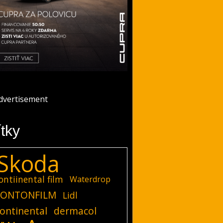
ítky
Skoda
ontiinental film
Waterdrop
ONTONFILM
Lidl
ontinental
dermacol