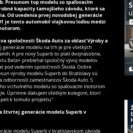
rb. Presunom top modelu so spaľovacím
robné kapacity tamojšieho závodu, ktoré sa
ia. Od uvedenia prvej novodobej generácie
01 je tento automobil vlajkovou loďou medzi
motorom.
va spoločnosti Škoda Auto za oblasť Výroby a
 generácie modelu na trh je pre všetkých
ih. A pre nový Superb to platí dvojnásobne,
ktu Beta+ prebiehal spoločný vývoj modelov
t pod vedením spoločnosti Škoda. Dobre
resun výroby modelu Superb do Bratislavy sú
 a odbornosti zamestnancov Škoda Auto. S
ho vrcholného modelu so spaľovacím motorom
gie. Úprimne ďakujem všetkým kolegom, ktorí
eli k tomuto projektu.“
ba štvrtej generácie modelu Superb v
erácie modelu Superb v bratislavskom závode