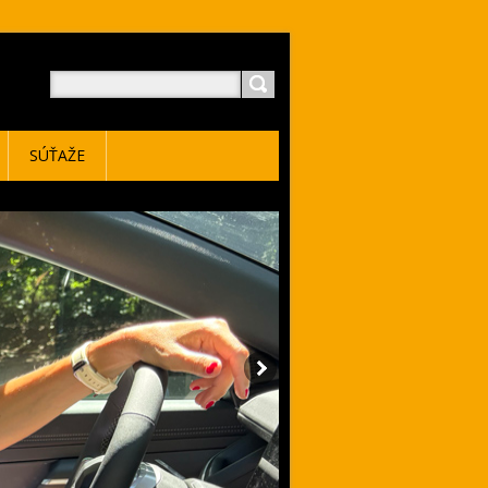
SÚŤAŽE