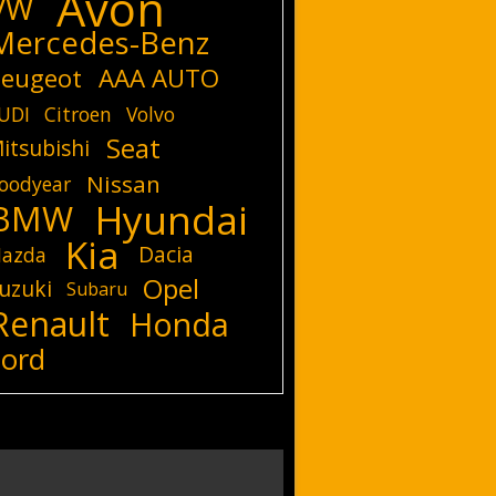
Avon
VW
Mercedes-Benz
eugeot
AAA AUTO
UDI
Citroen
Volvo
Seat
itsubishi
Nissan
oodyear
Hyundai
BMW
Kia
Dacia
azda
Opel
uzuki
Subaru
Renault
Honda
Ford