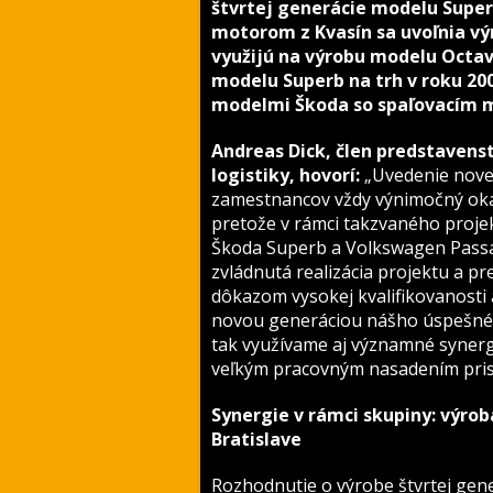
štvrtej generácie modelu Supe
motorom z Kvasín sa uvoľnia vý
využijú na výrobu modelu Octav
modelu Superb na trh v roku 20
modelmi Škoda so spaľovacím 
Andreas Dick, člen predstavenst
logistiky, hovorí:
„Uvedenie novej
zamestnancov vždy výnimočný okam
pretože v rámci takzvaného proje
Škoda Superb a Volkswagen Passa
zvládnutá realizácia projektu a p
dôkazom vysokej kvalifikovanosti
novou generáciou nášho úspešné
tak využívame aj významné syner
veľkým pracovným nasadením prisp
Synergie v rámci skupiny: výro
Bratislave
Rozhodnutie o výrobe štvrtej gen