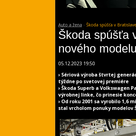
Auto a žena
Škoda spúšťa v Bratisla
Škoda spúšťa v
nového modelu
05.12.2023 19:50
› Sériová výroba štvrtej generá
týždne po svetovej premiére
› Škoda Superb a Volkswagen Pa
výrobnej linke, čo prinesie ko
› Od roku 2001 sa vyrobilo 1,6 m
stal vrcholom ponuky modelov