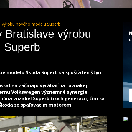
ve výrobu nového modelu Superb
 Bratislave výrobu
 Superb
cie modelu Škoda Superb sa spúšťa len štyri
ssat sa začínajú vyrábať na rovnakej
ncernu Volkswagen významné synergie
ilióna vozidiel Superb troch generácií, čím sa
 Škoda so spaľovacím motorom