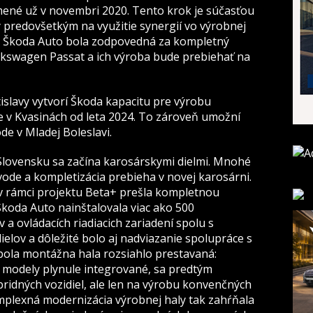
né už v novembri 2020. Tento krok je súčasťou
 predovšetkým na využitie synergií vo výrobnej
sti. Škoda Auto bola zodpovedná za kompletný
kswagen Passat a ich výroba bude prebiehať na
lavy vytvorí Škoda kapacitu pre výrobu
e v Kvasinách od leta 2024. To zároveň umožní
de v Mladej Boleslavi.
lovensku sa začína karosárskymi dielmi. Mnohé
ávode a kompletizácia prebieha v novej karosárni.
v rámci projektu Beta+ prešla kompletnou
koda Auto nainštalovala viac ako 500
a ovládacích riadiacich zariadení spolu s
elov a dôležité bolo aj nadviazanie spolupráce s
ola montážna hala rozsiahlo prestavaná:
é modely plynule integrované, sa predtým
ridných vozidiel, ale len na výrobu konvenčných
plexná modernizácia výrobnej haly tak zahŕňala