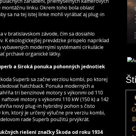
pulačných zariadení, priemyselných kamerových
e montážnu linku. Okrem toho bola oblasť
 sa na tej istej linke mohli vyrábať aj plug-in
a v bratislavskom závode, čím sa dosiahlo
. K ekologickejšej prevádzke prispelo napríklad
n vybavených modernými systémami cirkulácie
ť prchavé organické látky.
uperb a široká ponuka pohonných jednotiek
Št
Škoda Superb sa začne verziou kombi, po ktorej
nasledovať hatchback. Ponuka moderných a
ahŕňa tri benzínové motory s výkonmi od 110
a naftové motory s výkonmi 110 kW (150 k) a 142
hŕňa nový plug-in hybridný pohon s čisto
C
 km, ktorý je určený výlučne pre verziu kombi,
B
modelovom rade Superb použitú prvýkrát.
C
ukčných riešení značky Škoda od roku 1934