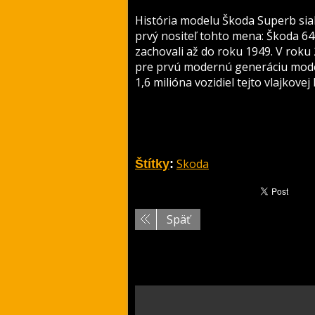
História modelu Škoda Superb sia
prvý nositeľ tohto mena: Škoda 6
zachovali až do roku 1949. V roku 
pre prvú modernú generáciu mode
1,6 milióna vozidiel tejto vlajkov
Skoda
Štítky
:
Späť