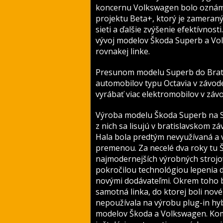
koncernu Volkswagen bolo oznáme
projektu Beta+, ktorý je zameraný
sieti a ďalšie zvýšenie efektívno
vývoj modelov Škoda Superb a Vol
rovnakej linke.
Presunom modelu Superb do Bratis
automobilov typu Octavia v závod
vyrábať viac elektromobilov v závo
Výroba modelu Škoda Superb na S
z nich sa lisujú v bratislavskom z
Hala bola predtým nevyužívaná a 
premenou. Za necelé dva roky tu Š
najmodernejších výrobných strojov 
pokročilou technológiou lepenia di
novými dodávateľmi. Okrem toho b
samotná linka, do ktorej boli nov
nepoužívala na výrobu plug-in hyb
modelov Škoda a Volkswagen. Kom