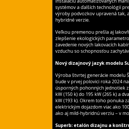
inštaláciu automatizovaných mani
systémov a ďalších technológií pr
výroby podvozkov upravená tak, aby
hybridné verzie.
Veľkou premenou prešla aj lakovň
zlepšenie ekologických parametrov
zavedenie nových lakovacích kabí
vzduchu so schopnosťou zachytáva
Nový dizajnový jazyk modelu S
Výroba štvrtej generácie modelu 
bude v prvej polovici roka 2024 
úsporných pohonných jednotiek z
kW (150 k) do 195 kW (265 k) a dv
kW (193 k). Okrem toho ponuka za
elektrickým dojazdom viac ako 100
ako aj mild-hybridnú verziu – v 
Superb: etalón dizajnu a konštr