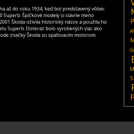
ha až do roku 1934, keď bol predstavený vôbec
40 Superb. Špičkové modely si slávne meno
P
2001 Škoda oživila historický názov a použila ho
lu Superb. Doteraz bolo vyrobených viac ako
A
ej lode značky Škoda so spaľovacím motorom.
M
G
M
S