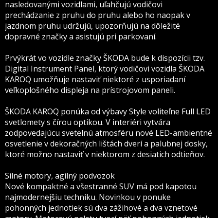
nasledovanými vozidlami, uľahčujú vodičovi
prechádzanie z pruhu do pruhu alebo ho naopak v
jazdnom pruhu udržujú, upozorňujú na dôležité
dopravné značky a asistujú pri parkovaní.
Prvýkrát vo vozidle značky ŠKODA bude k dispozícii tzv.
Digital Instrument Panel, ktorý vodičovi vozidla ŠKODA
KAROQ umožňuje nastaviť niektoré z usporiadaní
veľkoplošného displeja na prístrojovom paneli.
ŠKODA KAROQ ponúka od výbavy Style voliteľne Full LED
svetlomety s čírou optikou. V interiéri vytvára
zodpovedajúcu svetelnú atmosféru nové LED-ambientné
osvetlenie v dekoračných lištách dverí a palubnej dosky,
ktoré možno nastaviť v niektorom z desiatich odtieňov.
Silné motory, agilný podvozok
Nové kompaktné a všestranné SUV má pod kapotou
najmodernejšiu techniku. Novinkou v ponuke
pohonných jednotiek sú dva zážihové a dva vznetové