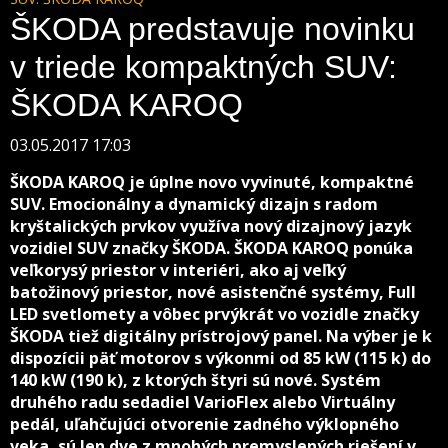
ŠKODA predstavuje novinku
v triede kompaktných SUV:
ŠKODA KAROQ
03.05.2017 17:03
ŠKODA KAROQ je úplne novo vyvinuté, kompaktné
SUV. Emocionálny a dynamický dizajn s radom
kryštalických prvkov využíva nový dizajnový jazyk
vozidiel SUV značky ŠKODA. ŠKODA KAROQ ponúka
veľkorysý priestor v interiéri, ako aj veľký
batožinový priestor, nové asistenčné systémy, Full
LED svetlomety a vôbec prvýkrát vo vozidle značky
ŠKODA tiež digitálny prístrojový panel. Na výber je k
dispozícii päť motorov s výkonmi od 85 kW (115 k) do
140 kW (190 k), z ktorých štyri sú nové. Systém
druhého radu sedadiel VarioFlex alebo Virtuálny
pedál, uľahčujúci otvorenie zadného výklopného
veka, sú len dve z mnohých premyslených riešení v