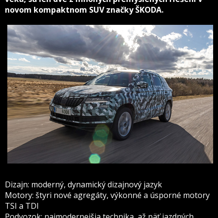
novom kompaktnom SUV značky ŠKODA.
Dizajn: moderný, dynamický dizajnový jazyk
Motory: štyri nové agregáty, výkonné a úsporné motory
TSI a TDI
Podvozok: najmodernejšia technika, až päť jazdných