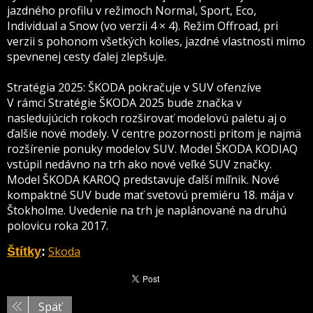
jazdného profilu v režimoch Normal, Sport, Eco,
Individual a Snow (vo verzii 4 × 4). Režim Offroad, pri
verzii s pohonom všetkých kolies, jazdné vlastnosti mimo
spevnenej cesty ďalej zlepšuje.
Stratégia 2025: ŠKODA pokračuje v SUV ofenzíve
V rámci Stratégie ŠKODA 2025 bude značka v
nasledujúcich rokoch rozširovať modelovú paletu aj o
ďalšie nové modely. V centre pozornosti pritom je najmä
rozšírenie ponuky modelov SUV. Model ŠKODA KODIAQ
vstúpil nedávno na trh ako nové veľké SUV značky.
Model ŠKODA KAROQ predstavuje ďalší míľnik. Nové
kompaktné SUV bude mať svetovú premiéru 18. mája v
Štokholme. Uvedenie na trh je naplánované na druhú
polovicu roka 2017.
Skoda
Štítky
:
Späť