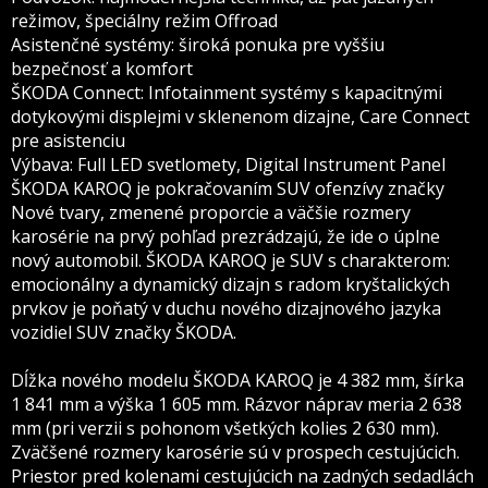
režimov, špeciálny režim Offroad
Asistenčné systémy: široká ponuka pre vyššiu
bezpečnosť a komfort
ŠKODA Connect: Infotainment systémy s kapacitnými
dotykovými displejmi v sklenenom dizajne, Care Connect
pre asistenciu
Výbava: Full LED svetlomety, Digital Instrument Panel
ŠKODA KAROQ je pokračovaním SUV ofenzívy značky
Nové tvary, zmenené proporcie a väčšie rozmery
karosérie na prvý pohľad prezrádzajú, že ide o úplne
nový automobil. ŠKODA KAROQ je SUV s charakterom:
emocionálny a dynamický dizajn s radom kryštalických
prvkov je poňatý v duchu nového dizajnového jazyka
vozidiel SUV značky ŠKODA.
Dĺžka nového modelu ŠKODA KAROQ je 4 382 mm, šírka
1 841 mm a výška 1 605 mm. Rázvor náprav meria 2 638
mm (pri verzii s pohonom všetkých kolies 2 630 mm).
Zväčšené rozmery karosérie sú v prospech cestujúcich.
Priestor pred kolenami cestujúcich na zadných sedadlách