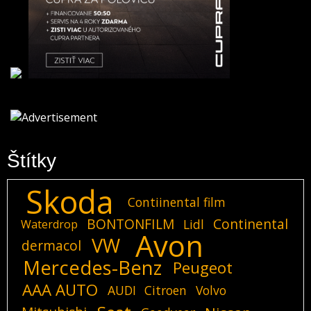
Štítky
Skoda
Contiinental film
BONTONFILM
Continental
Lidl
Waterdrop
Avon
VW
dermacol
Mercedes-Benz
Peugeot
AAA AUTO
AUDI
Citroen
Volvo