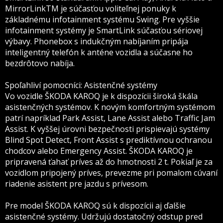
MirrorLinkTM je súčasťou voliteľnej ponuky k
základnému infotainment systému Swing. Pre vyššie
infotainment systémy je SmartLink súčasťou sériovej
výbavy. Phonebox s indukčným nabíjaním pripája
inteligentný telefón k anténe vozidla a súčasne ho
bezdrôtovo nabíja.
Spoľahliví pomocníci: Asistenčné systémy
Vo vozidle ŠKODA KAROQ je k dispozícii široká škála
asistenčných systémov. K novým komfortným systémom
patrí napríklad Park Assist, Lane Assist alebo Traffic Jam
Assist. K vyššej úrovni bezpečnosti prispievajú systémy
Blind Spot Detect, Front Assist s prediktívnou ochranou
chodcov alebo Emergency Assist. ŠKODA KAROQ je
pripravená ťahať príves až do hmotnosti 2 t. Pokiaľ je za
vozidlom pripojený príves, prevezme pri pomalom cúvaní
riadenie asistent pre jazdu s prívesom.
Pre model ŠKODA KAROQ sú k dispozícii aj ďalšie
asistenčné systémy. Udržujú dostatočný odstup pred