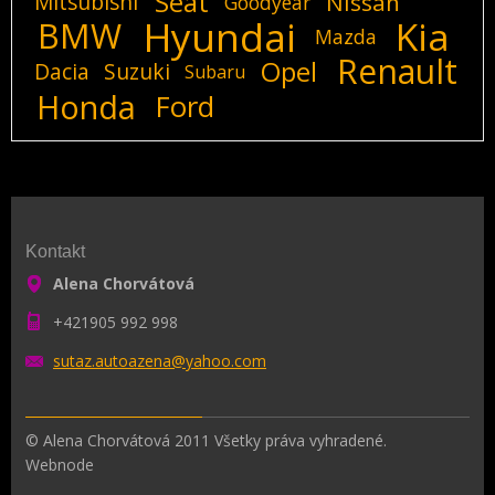
Seat
Mitsubishi
Nissan
Goodyear
Hyundai
Kia
BMW
Mazda
Renault
Opel
Dacia
Suzuki
Subaru
Honda
Ford
Kontakt
Alena Chorvátová
+421905 992 998
sutaz.au
toazena@
yahoo.co
m
© Alena Chorvátová 2011 Všetky práva vyhradené.
Webnode