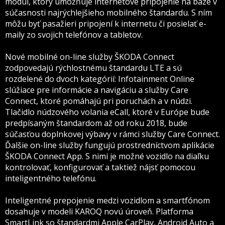
modul, ktorý umožňuje internetové pripojenie na báze v
súčasnosti najrýchlejšieho mobilného štandardu. S ním
môžu byť pasažieri pripojení k internetu či posielať e-
maily zo svojich telefónov a tabletov.
Nové mobilné on-line služby ŠKODA Connect
zodpovedajú rýchlostnému štandardu LTE a sú
rozdelené do dvoch kategórií: Infotainment Online
slúžiace pre informácie a navigáciu a služby Care
Connect, ktoré pomáhajú pri poruchách a v núdzi.
Tlačidlo núdzového volania eCall, ktoré v Európe bude
predpísaným štandardom až od roku 2018, bude
súčasťou doplnkovej výbavy v rámci služby Care Connect.
Ďalšie on-line služby fungujú prostredníctvom aplikácie
ŠKODA Connect App. S nimi je možné vozidlo na diaľku
kontrolovať, konfigurovať a taktiež nájsť pomocou
inteligentného telefónu.
Inteligentné prepojenie medzi vozidlom a smartfónom
dosahuje v modeli KAROQ novú úroveň. Platforma
SmartLink so štandardmi Apple CarPlay, Android Auto a