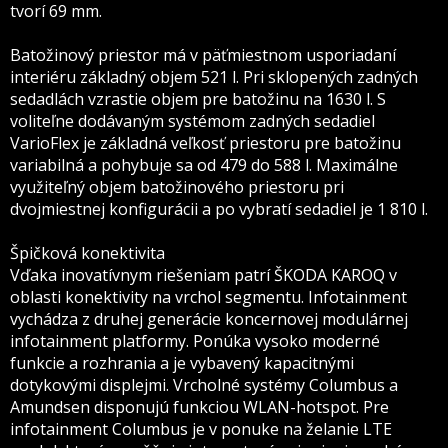
tvorí 69 mm.
Batožinový priestor má v päťmiestnom usporiadaní
interiéru základný objem 521 l. Pri sklopených zadných
sedadlách vzrastie objem pre batožinu na 1630 l. S
voliteľne dodávaným systémom zadných sedadiel
VarioFlex je základná veľkosť priestoru pre batožinu
variabilná a pohybuje sa od 479 do 588 l. Maximálne
využiteľný objem batožinového priestoru pri
dvojmiestnej konfigurácii a po vybratí sedadiel je 1 810 l.
Špičková konektivita
Vďaka inovatívnym riešeniam patrí ŠKODA KAROQ v
oblasti konektivity na vrchol segmentu. Infotainment
vychádza z druhej generácie koncernovej modulárnej
infotainment platformy. Ponúka vysoko moderné
funkcie a rozhrania a je vybavený kapacitnými
dotykovými displejmi. Vrcholné systémy Columbus a
Amundsen disponujú funkciou WLAN-hotspot. Pre
infotainment Columbus je v ponuke na želanie LTE