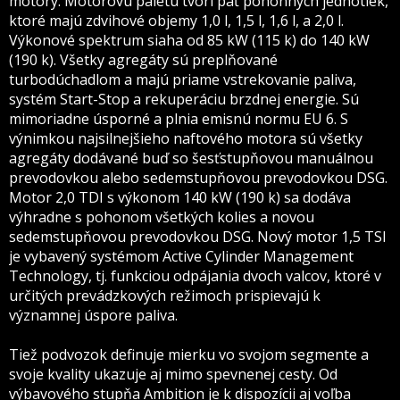
motory. Motorovú paletu tvorí päť pohonných jednotiek,
ktoré majú zdvihové objemy 1,0 l, 1,5 l, 1,6 l, a 2,0 l.
Výkonové spektrum siaha od 85 kW (115 k) do 140 kW
(190 k). Všetky agregáty sú preplňované
turbodúchadlom a majú priame vstrekovanie paliva,
systém Start-Stop a rekuperáciu brzdnej energie. Sú
mimoriadne úsporné a plnia emisnú normu EU 6. S
výnimkou najsilnejšieho naftového motora sú všetky
agregáty dodávané buď so šesťstupňovou manuálnou
prevodovkou alebo sedemstupňovou prevodovkou DSG.
Motor 2,0 TDI s výkonom 140 kW (190 k) sa dodáva
výhradne s pohonom všetkých kolies a novou
sedemstupňovou prevodovkou DSG. Nový motor 1,5 TSI
je vybavený systémom Active Cylinder Management
Technology, tj. funkciou odpájania dvoch valcov, ktoré v
určitých prevádzkových režimoch prispievajú k
významnej úspore paliva.
Tiež podvozok definuje mierku vo svojom segmente a
svoje kvality ukazuje aj mimo spevnenej cesty. Od
výbavového stupňa Ambition je k dispozícii aj voľba