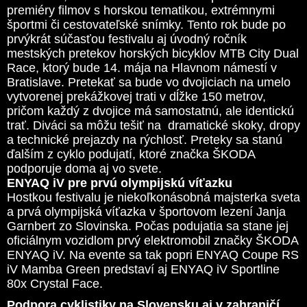
premiéry filmov s horskou tematikou, extrémnymi
športmi či cestovateľské snímky. Tento rok bude po
prvýkrát súčasťou festivalu aj úvodný ročník
mestských pretekov horských bicyklov MTB City Dual
Race, ktorý bude 14. mája na Hlavnom námestí v
Bratislave. Pretekať sa bude vo dvojiciach na umelo
vytvorenej prekážkovej trati v dĺžke 150 metrov,
pričom každý z dvojice má samostatnú, ale identickú
trať. Diváci sa môžu tešiť na dramatické skoky, dropy
a technické prejazdy na rýchlosť. Preteky sa stanú
ďalším z cyklo podujatí, ktoré značka ŠKODA
podporuje doma aj vo svete.
ENYAQ iV pre prvú olympijskú víťazku
Hostkou festivalu je niekoľkonásobná majsterka sveta
a prvá olympijská víťazka v športovom lezení Janja
Garnbert zo Slovinska. Počas podujatia sa stane jej
oficiálnym vozidlom prvý elektromobil značky ŠKODA
ENYAQ iV. Na evente sa tak popri ENYAQ Coupe RS
iV Mamba Green predstaví aj ENYAQ iV Sportline
80x Crystal Face.
Podpora cyklistiky na Slovensku aj v zahraničí