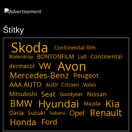
Štítky
Skoda
Contiinental film
BONTONFILM
Continental
Lidl
Waterdrop
Avon
VW
dermacol
Mercedes-Benz
Peugeot
AAA AUTO
AUDI
Citroen
Volvo
Seat
Mitsubishi
Nissan
Goodyear
Hyundai
Kia
BMW
Mazda
Renault
Opel
Dacia
Suzuki
Subaru
Honda
Ford