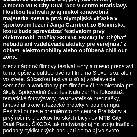
a mesto MTB City Dual race v centre Bratislavy.
Hostkou festivalu je aj niekoľkonásobná
majsterka sveta a prvá olympijská víťazka v
športovom lezení Janja Garnbert zo Slovinska,
ktorú bude sprevádzať festivalom prvý
elektromobil značky ŠKODA ENYAQ iV. Chýbať
nebudú ani vzdelávacie aktivity pre verejnosť z
oblasti elektromobility alebo obľúbená chill out
zóna.
Medzinárodný filmový festival Hory a mesto predstaví
to najlepšie z outdoorového filmu na Slovensku, ale i
vo svete. Súčasťou festivalu sú aj vzdelávacie
semináre a workshopy pre filmárov či premietania pre
školy. Sprievodná časť festivalu zahŕňa fotosúťaž,
tematické fotovýstavy, cestovateľské prednášky,
lanové atrakcie a lezecké preteky v boulderingu.
Festival prinesie premiérovo do centra Bratislavy aj
prvý ročník pretekov horských bicyklov MTB City
Dual Race. ŠKODA tak nadväzuje aj na svoju tradíciu
podpory cyklistických podujatí doma aj vo svete.