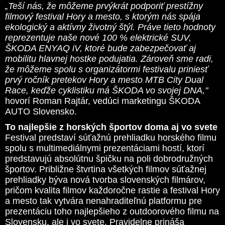
„Teší nás, že môžeme prvýkrát podporiť prestížny
filmový festival Hory a mesto, s ktorým nás spája
ekologický a aktívny životný štýl. Práve tieto hodnoty
reprezentuje naše nové 100 % elektrické SUV,
ŠKODA ENYAQ iV, ktoré bude zabezpečovať aj
mobilitu hlavnej hostke podujatia. Zároveň sme radi,
že môžeme spolu s organizátormi festivalu priniesť
prvý ročník pretekov Hory a mesto MTB City Dual
Race, keďže cyklistiku má ŠKODA vo svojej DNA,"
hovorí Roman Rajtár, vedúci marketingu ŠKODA
AUTO Slovensko.
To najlepšie z horských športov doma aj vo svete
Festival predstaví súťažnú prehliadku horského filmu
spolu s multimediálnymi prezentáciami hostí, ktorí
predstavujú absolútnu špičku na poli dobrodružných
športov. Približne štvrtina všetkých filmov súťažnej
prehliadky býva nová tvorba slovenských filmárov,
pričom kvalita filmov každoročne rastie a festival Hory
a mesto tak vytvára nenahraditeľnú platformu pre
prezentáciu toho najlepšieho z outdoorového filmu na
Slovensku, ale i vo svete. Pravidelne prináša