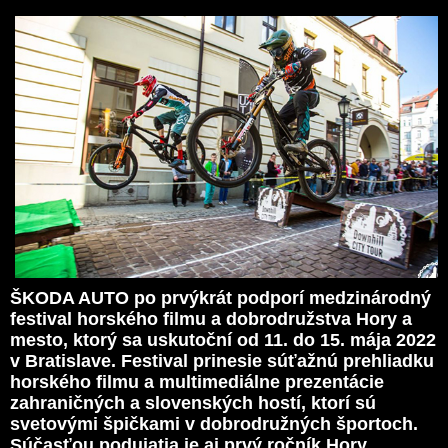
ŠKODA AUTO po prvýkrát podporí medzinárodný
festival horského filmu a dobrodružstva Hory a
mesto, ktorý sa uskutoční od 11. do 15. mája 2022
v Bratislave. Festival prinesie súťažnú prehliadku
horského filmu a multimediálne prezentácie
zahraničných a slovenských hostí, ktorí sú
svetovými špičkami v dobrodružných športoch.
Súčasťou podujatia je aj prvý ročník Hory