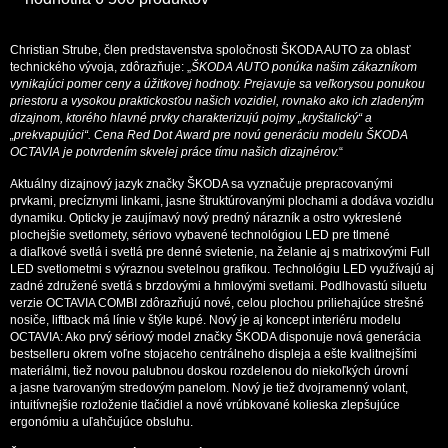
Christian Strube, člen predstavenstva spoločnosti ŠKODA AUTO za oblasť
technického vývoja, zdôrazňuje: „
ŠKODA AUTO ponúka našim zákazníkom
vynikajúci pomer ceny a úžitkovej hodnoty. Prejavuje sa veľkorysou ponukou
priestoru a vysokou praktickosťou našich vozidiel, rovnako ako ich zladeným
dizajnom, ktorého hlavné prvky charakterizujú pojmy „kryštalický“ a
„prekvapujúci“. Cena Red Dot Award pre novú generáciu modelu ŠKODA
OCTAVIA je potvrdením skvelej práce tímu našich dizajnérov.
“
Aktuálny dizajnový jazyk značky ŠKODA sa vyznačuje prepracovanými
prvkami, precíznymi linkami, jasne štruktúrovanými plochami a dodáva vozidlu
dynamiku. Opticky je zaujímavý nový predný nárazník a ostro vykreslené
plochejšie svetlomety, sériovo vybavené technológiou LED pre tlmené
a diaľkové svetlá i svetlá pre denné svietenie, na želanie aj s matrixovými Full
LED svetlometmi s výraznou svetelnou grafikou. Technológiu LED využívajú aj
zadné združené svetlá s brzdovými a hmlovými svetlami. Podlhovastú siluetu
verzie OCTAVIA COMBI zdôrazňujú nové, celou plochou priliehajúce strešné
nosiče, liftback má línie v štýle kupé. Nový je aj koncept interiéru modelu
OCTAVIA: Ako prvý sériový model značky ŠKODA disponuje nová generácia
bestselleru okrem voľne stojaceho centrálneho displeja a ešte kvalitnejšími
materiálmi, tiež novou palubnou doskou rozdelenou do niekoľkých úrovní
a jasne tvarovaným stredovým panelom. Nový je tiež dvojramenný volant,
intuitívnejšie rozloženie tlačidiel a nové vrúbkované kolieska zlepšujúce
ergonómiu a uľahčujúce obsluhu.