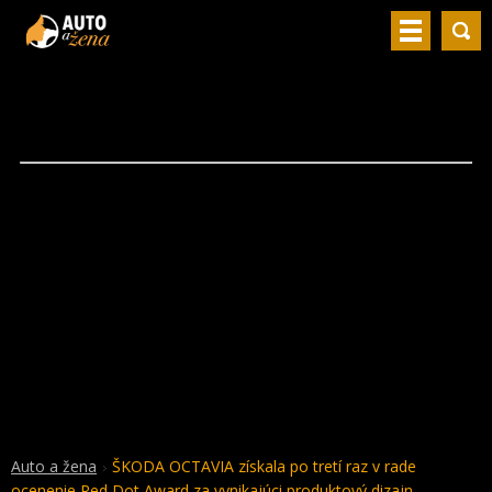
Auto a žena
ŠKODA OCTAVIA získala po tretí raz v rade
ocenenie Red Dot Award za vynikajúci produktový dizajn