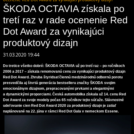
ŠKODA OCTAVIA získala po
tretí raz v rade ocenenie Red
Dot Award za vynikajúci
produktový dizajn
31.03.2020 19:44
Do tretice všetko dobré: ŠKODA OCTAVIA už po tretí raz – po ročníkoch
2006 a 2017 – získala renomovanú cenu za vynikajúci produktový dizajn
Red Dot Award. Zhruba štyridsaťčlennú medzinárodnú odbornú porotu
presvedčila aj štvrtá generácia bestselleru značky ŠKODA svojim
emocionálnym dizajnom, prepracovanými prvkami a elegantnými
a dynamickými proporciami. Česká automobilka získala už 14. cenu Red
Dot Award za svoje modely počas 65 ročníkov tejto súťaže. Slávnostné
udeľovanie cien Red Dot Award 2020 za produktový dizajn je zatiaľ
naplánované na 22. júna v rámci Red Dot Gala v nemeckom Essene.