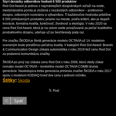
Štyri desiatky odborníkov hodnotí 6 500 produktov
Red Dot Award je jednou z najznámejších dizajnérskych súťaží na svete,
medzinárodná porota je zložená z nezávislých odborníkov – profesorov
dizajnu, odborných novinárov a výtvarníkov. Tí každoročne hodnotia približne
6 500 prihlásených produktov, priamo na mieste, podľa kritérií, ako je stupeň
inovácie, formálna kvalita, funkčnosť, životnosť a ekológia. V roku 2020 sa
cena Red Dot Award, ktorá je na celom svete považovaná za pečať kvalitného
produktového dizajnu, udeľuje už po šesťdesiaty piaty raz.
Pre značku ŠKODA je štvrtá generácie modelu OCTAVIA už 14. modelom
oceneným touto prestížnou pečaťou kvality. V kategórii Red Dot Award: Brands
& Communication Design získala automobilka v roku 2019 tiež cenu Red Dot
za podarenú komunikáciu značky.
ŠKODA po prvý raz získala cenu Red Dot v roku 2006, ktorú vtedy získal
rovnako model OCTAVIA – konkrétne model OCTAVIA COMBI druhej
generácie. Nasledujúca tretia generácia priniesla značke ŠKODA v roku 2017
spolu s modelom KODIAQ hneď dve ceny v jednom ročníku.
Skoda
Štítky
:
Späť