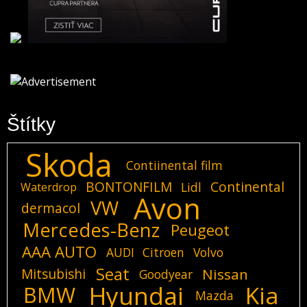
Štítky
Skoda
Contiinental film
BONTONFILM
Continental
Lidl
Waterdrop
Avon
VW
dermacol
Mercedes-Benz
Peugeot
AAA AUTO
AUDI
Citroen
Volvo
Seat
Mitsubishi
Nissan
Goodyear
Hyundai
Kia
BMW
Mazda