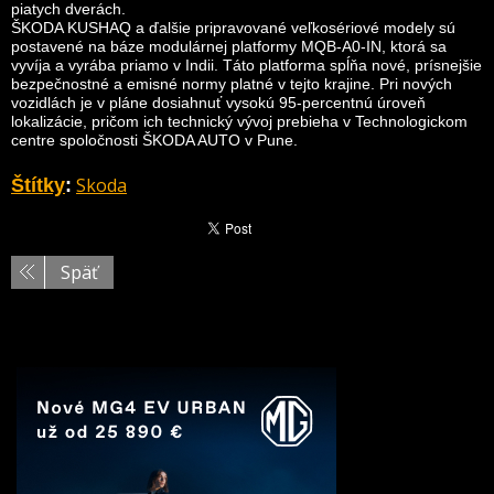
piatych dverách.
ŠKODA KUSHAQ a ďalšie pripravované veľkosériové modely sú
postavené na báze modulárnej platformy MQB-A0-IN, ktorá sa
vyvíja a vyrába priamo v Indii. Táto platforma spĺňa nové, prísnejšie
bezpečnostné a emisné normy platné v tejto krajine. Pri nových
vozidlách je v pláne dosiahnuť vysokú 95-percentnú úroveň
lokalizácie, pričom ich technický vývoj prebieha v Technologickom
centre spoločnosti ŠKODA AUTO v Pune.
Skoda
Štítky
:
Späť