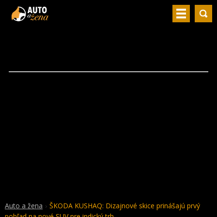
Auto a žena
ŠKODA KUSHAQ: Dizajnové skice prinášajú prvý
pohľad na nové SUV pre indický trh