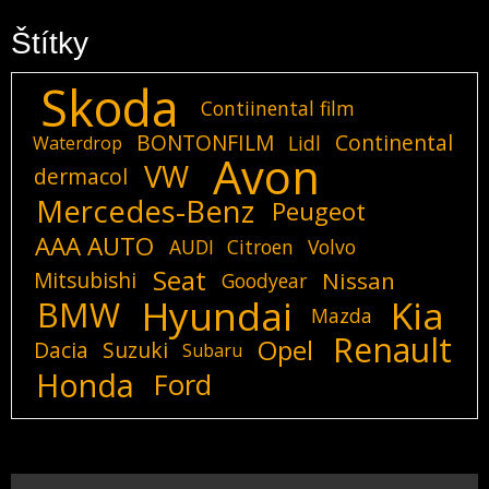
Štítky
Skoda
Contiinental film
BONTONFILM
Continental
Lidl
Waterdrop
Avon
VW
dermacol
Mercedes-Benz
Peugeot
AAA AUTO
AUDI
Citroen
Volvo
Seat
Mitsubishi
Nissan
Goodyear
Hyundai
Kia
BMW
Mazda
Renault
Opel
Dacia
Suzuki
Subaru
Honda
Ford