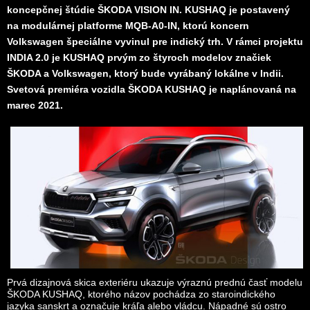
koncepčnej štúdie ŠKODA VISION IN. KUSHAQ je postavený
na modulárnej platforme MQB-A0-IN, ktorú koncern
Volkswagen špeciálne vyvinul pre indický trh. V rámci projektu
INDIA 2.0 je KUSHAQ prvým zo štyroch modelov značiek
ŠKODA a Volkswagen, ktorý bude vyrábaný lokálne v Indii.
Svetová premiéra vozidla ŠKODA KUSHAQ je naplánovaná na
marec 2021.
Prvá dizajnová skica exteriéru ukazuje výraznú prednú časť modelu
ŠKODA KUSHAQ, ktorého názov pochádza zo staroindického
jazyka sanskrt a označuje kráľa alebo vládcu. Nápadné sú ostro