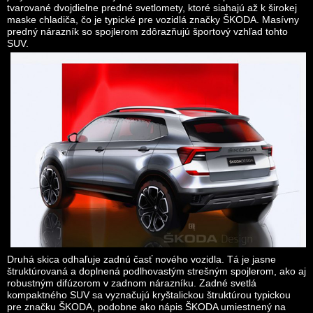
tvarované dvojdielne predné svetlomety, ktoré siahajú až k širokej
maske chladiča, čo je typické pre vozidlá značky ŠKODA. Masívny
predný nárazník so spojlerom zdôrazňujú športový vzhľad tohto
SUV.
Druhá skica odhaľuje zadnú časť nového vozidla. Tá je jasne
štruktúrovaná a doplnená podlhovastým strešným spojlerom, ako aj
robustným difúzorom v zadnom nárazníku. Zadné svetlá
kompaktného SUV sa vyznačujú kryštalickou štruktúrou typickou
pre značku ŠKODA, podobne ako nápis ŠKODA umiestnený na