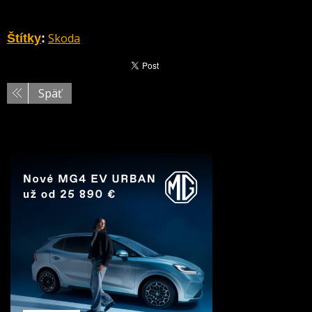
Skoda
Štítky
:
Späť