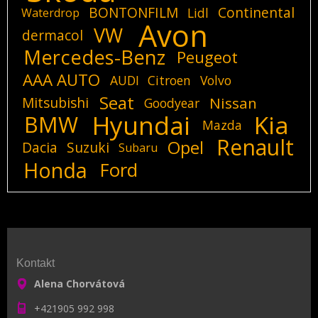
BONTONFILM
Continental
Lidl
Waterdrop
Avon
VW
dermacol
Mercedes-Benz
Peugeot
AAA AUTO
AUDI
Citroen
Volvo
Seat
Mitsubishi
Nissan
Goodyear
Hyundai
Kia
BMW
Mazda
Renault
Opel
Dacia
Suzuki
Subaru
Honda
Ford
Kontakt
Alena Chorvátová
+421905 992 998