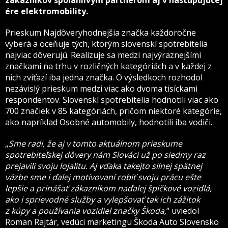
zákazníkov spoľahlivým partnerom aj v nastupujúcej
ére elektromobility.
Prieskum Najdôveryhodnejšia značka každoročne
vyberá a oceňuje tých, ktorým slovenskí spotrebitelia
najviac dôverujú. Realizuje sa medzi najvýraznejšími
značkami na trhu v rozličných kategóriách a v každej z
nich zvíťazí iba jedna značka. O výsledkoch rozhodol
nezávislý prieskum medzi viac ako dvoma tisíckami
respondentov. Slovenskí spotrebitelia hodnotili viac ako
700 značiek v 85 kategóriách, pričom niektoré kategórie,
ako napríklad Osobné automobily, hodnotili iba vodiči.
„
Sme radi, že aj v tomto aktuálnom prieskume
spotrebiteľskej dôvery nám Slováci už po siedmy raz
prejavili svoju lojalitu. Aj vďaka takejto silnej spätnej
väzbe sme i ďalej motivovaní robiť svoju prácu ešte
lepšie a prinášať zákazníkom naďalej špičkové vozidlá,
ako i sprievodné služby a vylepšovať tak ich zážitok
z kúpy a používania vozidiel značky Škoda,
“ uviedol
Roman Rajtár, vedúci marketingu Škoda Auto Slovensko