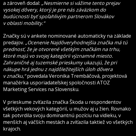
a zároveň dodal: „
Nesmierne si vážime tento prejav
vysokej dôvery, ktorý je pre nás záväzkom do
budúcnosti byť spoľahlivým partnerom Slovákov
v oblasti mobility.“
Značky sú v ankete nominované automaticky na základe
predajov.
„Ocenenie Najdôveryhodnejšia značka má tú
prednosť, že je otvorené všetkým značkám na trhu,
ktoré majú vo svojej kategórii významné miesto.
Zahraničné aj tuzemské prieskumy ukazujú, že pri
nákupe hrá jednu z najdôležitejších úloh dôvera
v značku,“
povedala Veronika Trembáčová, projektová
manažérka usporiadateľskej spoločnosti ATOZ
Marketing Services na Slovensku.
V prieskume zvíťazila značka Škoda u respondentov
všetkých vekových kategórií, u mužov aj u žien. Rovnako
tak potvrdila svoju dominantnú pozíciu na vidieku, v
menších aj väčších mestách a zvíťazila taktiež vo všetkých
krajoch.