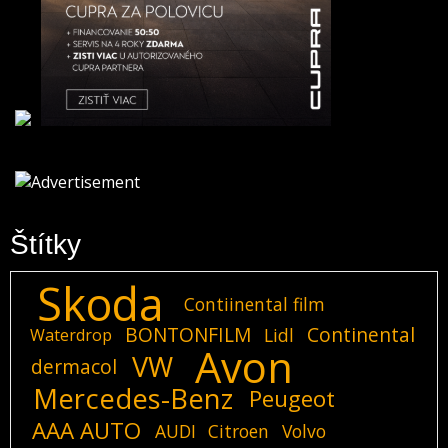
Štítky
Skoda
Contiinental film
BONTONFILM
Continental
Lidl
Waterdrop
Avon
VW
dermacol
Mercedes-Benz
Peugeot
AAA AUTO
AUDI
Citroen
Volvo