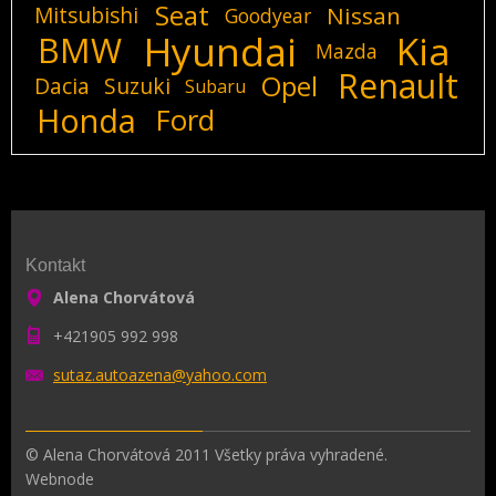
Seat
Mitsubishi
Nissan
Goodyear
Hyundai
Kia
BMW
Mazda
Renault
Opel
Dacia
Suzuki
Subaru
Honda
Ford
Kontakt
Alena Chorvátová
+421905 992 998
sutaz.au
toazena@
yahoo.co
m
© Alena Chorvátová 2011 Všetky práva vyhradené.
Webnode