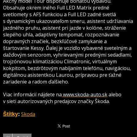
Akčný model Tour disponuje bohatou výbavou.
Obsahuje okrem iného Full LED Matrix predné
svetlomety s AFS funkciou a Full LED zadné svetlá
s dynamickým ukazovateľom smeru, asistent udržiavania
jazdného pruhu, asistent pri jazde v kolóne, stráženie
slepého uhla, adaptívny tempomat, rozpoznávanie
dopravných značiek, bezkľúčové zamykanie a
štartovanie Kessy. Ďalej je vozidlo vybavené svetelným a
dažďovým senzorom, vyhrievanými prednými sedadlami,
trojzónovou klimatizáciou Climatronic, virtuálnym
kokpitom, bezdrôtovým nabíjaním telefónu, navigáciou,
digitálnou asistentkou Laurou, prípravou pre ťažné
zariadenie a radom ďalšieho.
Viac informácií nájdete na
www.skoda-auto.sk
alebo
v sieti autorizovaných predajcov značky Škoda.
Skoda
Štítky
: