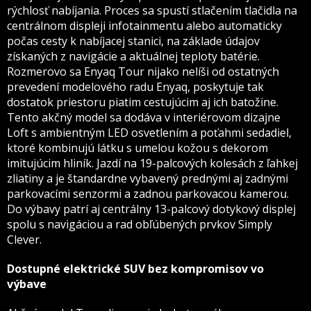
rýchlosť nabíjania. Proces sa spustí stlačením tlačidla na
centrálnom displeji infotainmentu alebo automaticky
počas cesty k nabíjacej stanici, na základe údajov
získaných z navigácie a aktuálnej teploty batérie.
Rozmerovo sa Enyaq Tour nijako nelíši od ostatných
prevedení modelového radu Enyaq, poskytuje tak
dostatok priestoru piatim cestujúcim aj ich batožine.
Tento akčný model sa dodáva v interiérovom dizajne
Loft s ambientným LED osvetlením a poťahmi sedadiel,
ktoré kombinujú látku s umelou kožou s dekorom
imitujúcim hliník. Jazdí na 19-palcových kolesách z ľahkej
zliatiny a je štandardne vybavený prednými aj zadnými
parkovacími senzormi a zadnou parkovacou kamerou.
Do výbavy patrí aj centrálny 13-palcový dotykový displej
spolu s navigáciou a rad obľúbených prvkov Simply
Clever.
Dostupné elektrické SUV bez kompromisov vo
výbave