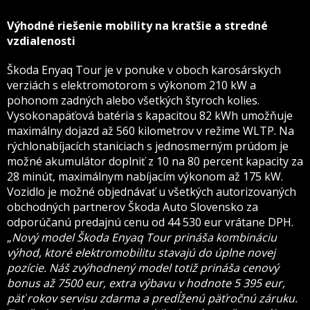
Výhodné riešenie mobility na kratšie a stredné
vzdialenosti
Škoda Enyaq Tour je v ponuke v oboch karosárskych
verziách s elektromotorom s výkonom 210 kW a
pohonom zadných alebo všetkých štyroch kolies.
Vysokonapäťová batéria s kapacitou 82 kWh umožňuje
maximálny dojazd až 560 kilometrov v režime WLTP. Na
rýchlonabíjacích staniciach s jednosmerným prúdom je
možné akumulátor doplniť z 10 na 80 percent kapacity za
28 minút, maximálnym nabíjacím výkonom až 175 kW.
Vozidlo je možné objednávať u všetkých autorizovaných
obchodných partnerov Škoda Auto Slovensko za
odporúčanú predajnú cenu od 44 530 eur vrátane DPH.
„
Nový model Škoda Enyaq Tour prináša kombináciu
výhod, ktoré elektromobilitu stavajú do úplne novej
pozície. Náš zvýhodnený model totiž prináša cenový
bonus až 7500 eur, extra výbavu v hodnote 5 395 eur,
päť rokov servisu zdarma a predĺženú päťročnú záruku.