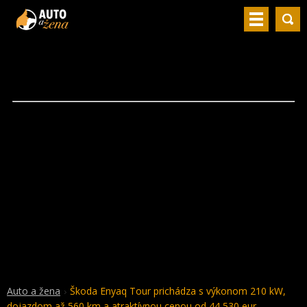
Auto a žena
Škoda Enyaq Tour prichádza s výkonom 210 kW,
dojazdom až 560 km a atraktívnou cenou od 44 530 eur