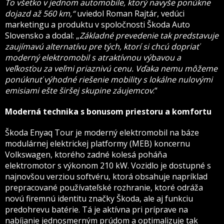
To všetko v jednom automobile, ktorý navyše ponúkne
dojazd až 560 km,“
uviedol Roman Rajtár, vedúci
marketingu a produktu v spoločnosti Škoda Auto
Slovensko a dodal: „
Základné prevedenie tak predstavuje
zaujímavú alternatívu pre tých, ktorí si chcú dopriať
moderný elektromobil s atraktívnou výbavou a
veľkosťou za veľmi priaznivú cenu. Vďaka nemu môžeme
ponúknuť výhodné riešenie mobility s lokálne nulovými
emisiami ešte širšej skupine záujemcov
.“
Moderná technika s bonusom priestoru a komfortu
Škoda Enyaq Tour je moderný elektromobil na báze
modulárnej elektrickej platformy (MEB) koncernu
Volkswagen, ktorého zadné kolesá poháňa
elektromotor s výkonom 210 kW. Vozidlo je dostupné s
najnovšou verziou softvéru, ktorá obsahuje napríklad
prepracované používateľské rozhranie, ktoré odráža
novú firemnú identitu značky Škoda, ale aj funkciu
predohrevu batérie. Tá je aktívna pri príprave na
nabíjanie jednosmerným prúdom a optimalizuje tak