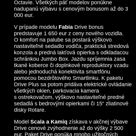
Octavie. Všetkých päť modelov ponúkne
nadupanú výbavu s cenovým bonusom až do 3
000 eur.
V prípade modelu
Fabia
Drive bonus
predstavuje 1 650 eur z ceny nového vozidla.
O komfort na palube sa postará výškovo
nastaviteľné sedadlo vodiča, praktická stredová
konzola a predná lakťová opierka s odkladacou
schránkou Jumbo Box. Jazdu spríjemnia zasa
tkané koberce či doplnkové reproduktory vzadu
alebo jednoduchá konektivita smartfónu
pomocou bezdrôtového Smartlinku. K paketu
Drive Plus sa potom pridáva elektrické ovládanie
všetkých okien, parkovacia kamera
s ostrekovačom, výškovo nastaviteľné predné
sedadlá s bedrovými opierkami či 15“ zliatinové
disky Rotare.
Model
Scala a Kamiq
získava v akčnej výbave
Drive cenové zvýhodnenie až do výšky 2 500
eur. Paket Drive ponúka mnoho užitočných