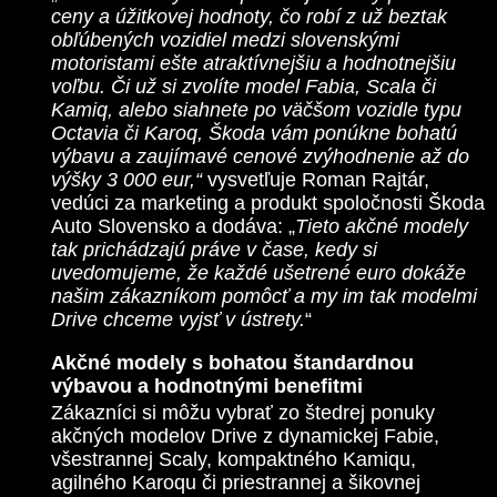
ceny a úžitkovej hodnoty, čo robí z už beztak
obľúbených vozidiel medzi slovenskými
motoristami ešte atraktívnejšiu a hodnotnejšiu
voľbu. Či už si zvolíte model Fabia, Scala či
Kamiq, alebo siahnete po väčšom vozidle typu
Octavia či Karoq, Škoda vám ponúkne bohatú
výbavu a zaujímavé cenové zvýhodnenie až do
výšky 3 000 eur,“
vysvetľuje Roman Rajtár,
vedúci za marketing a produkt spoločnosti Škoda
Auto Slovensko a dodáva: „
Tieto akčné modely
tak prichádzajú práve v čase, kedy si
uvedomujeme, že každé ušetrené euro dokáže
našim zákazníkom pomôcť a my im tak modelmi
Drive chceme vyjsť v ústrety.
“
Akčné modely s bohatou štandardnou
výbavou a hodnotnými benefitmi
Zákazníci si môžu vybrať zo štedrej ponuky
akčných modelov Drive z dynamickej Fabie,
všestrannej Scaly, kompaktného Kamiqu,
agilného Karoqu či priestrannej a šikovnej