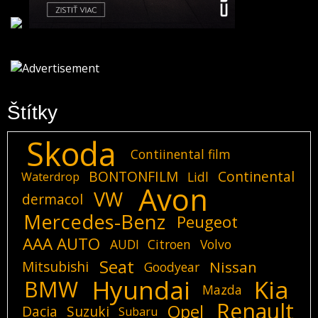
Štítky
Skoda
Contiinental film
BONTONFILM
Continental
Lidl
Waterdrop
Avon
VW
dermacol
Mercedes-Benz
Peugeot
AAA AUTO
AUDI
Citroen
Volvo
Seat
Mitsubishi
Nissan
Goodyear
Hyundai
Kia
BMW
Mazda
Renault
Opel
Dacia
Suzuki
Subaru