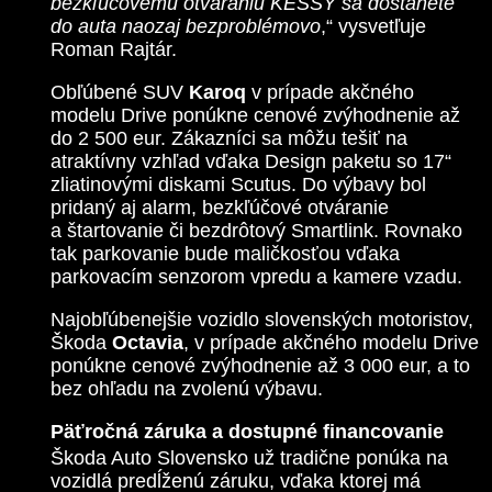
bezkľúčovému otváraniu KESSY sa dostanete
do auta naozaj bezproblémovo
,“ vysvetľuje
Roman Rajtár.
Obľúbené SUV
Karoq
v prípade akčného
modelu Drive ponúkne cenové zvýhodnenie až
do 2 500 eur. Zákazníci sa môžu tešiť na
atraktívny vzhľad vďaka Design paketu so 17“
zliatinovými diskami Scutus. Do výbavy bol
pridaný aj alarm, bezkľúčové otváranie
a štartovanie či bezdrôtový Smartlink. Rovnako
tak parkovanie bude maličkosťou vďaka
parkovacím senzorom vpredu a kamere vzadu.
Najobľúbenejšie vozidlo slovenských motoristov,
Škoda
Octavia
, v prípade akčného modelu Drive
ponúkne cenové zvýhodnenie až 3 000 eur, a to
bez ohľadu na zvolenú výbavu.
Päťročná záruka a dostupné financovanie
Škoda Auto Slovensko už tradične ponúka na
vozidlá predĺženú záruku, vďaka ktorej má