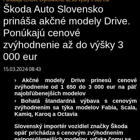
Škoda Auto Slovensko
prináša akčné modely Drive.
Ponúkajú cenové
zvýhodnenie až do výšky 3
000 eur
15.03.2024 08:43
› Akčné modely Drive prinesú cenové
zvýhodnenie od 1 650 do 3 000 eur na päť
najobľúbenejších modelov
› Bohatá štandardná výbava s cenovým
zvýhodnením sa týka modelov Fabia, Scala,
Kamiq, Karoq a Octavia
Slovenský importér vozidiel značky Škoda
opäť prichádza s cenovým zvýhodnením
najpopulárnejších modelov, vďaka čomu sa