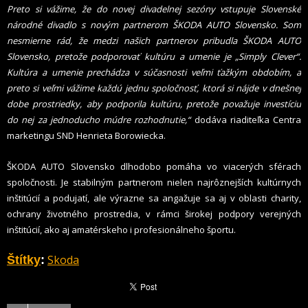
Preto si vážime, že do novej divadelnej sezóny vstupuje Slovenské
národné divadlo s novým partnerom ŠKODA AUTO Slovensko. Som
nesmierne rád, že medzi našich partnerov pribudla ŠKODA AUTO
Slovensko, pretože podporovať kultúru a umenie je „Simply Clever“.
Kultúra a umenie prechádza v súčasnosti veľmi ťažkým obdobím, a
preto si veľmi vážime každú jednu spoločnosť, ktorá si nájde v dnešnej
dobe prostriedky, aby podporila kultúru, pretože považuje investíciu
do nej za jednoducho múdre rozhodnutie
,“
dodáva riaditeľka Centra
marketingu SND Henrieta Borowiecka.
ŠKODA AUTO Slovensko dlhodobo pomáha vo viacerých sférach
spoločnosti. Je stabilným partnerom nielen najrôznejších kultúrnych
inštitúcií a podujatí, ale výrazne sa angažuje sa aj v oblasti charity,
ochrany životného prostredia, v rámci širokej podpory verejných
inštitúcií, ako aj amatérskeho i profesionálneho športu.
Skoda
Štítky
: