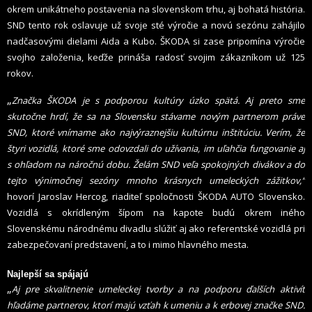
okrem unikátneho postavenia na slovenskom trhu, aj bohatá história.
SND tento rok oslavuje už svoje sté výročie a novú sezónu zahájilo
nadčasovými dielami Aida a Kubo.
ŠKODA si zase pripomína výročie
svojho založenia, keďže prináša radosť svojim zákazníkom už 125
rokov.
„
Značka ŠKODA je s podporou kultúry úzko spätá. Aj preto sme
skutočne hrdí, že sa na Slovensku stávame novým partnerom práve
SND, ktoré vnímame ako najvýraznejšiu kultúrnu inštitúciu. Verím, že
štyri vozidlá, ktoré sme odovzdali do užívania, im uľahčia fungovanie aj
s ohľadom na náročnú dobu. Želám SND veľa spokojných divákov a do
tejto výnimočnej sezóny mnoho krásnych umeleckých zážitkov,“
hovorí Jaroslav Hercog, riaditeľ spoločnosti ŠKODA AUTO Slovensko.
Vozidlá s okrídleným šípom na kapote budú okrem iného
Slovenskému národnému divadlu slúžiť aj ako referentské vozidlá pri
zabezpečovaní predstavení, a to i mimo hlavného mesta.
Najlepší sa spájajú
„
Aj pre skvalitnenie umeleckej tvorby a na podporu ďalších aktivít
hľadáme partnerov, ktorí majú vzťah k umeniu a k erbovej značke SND.