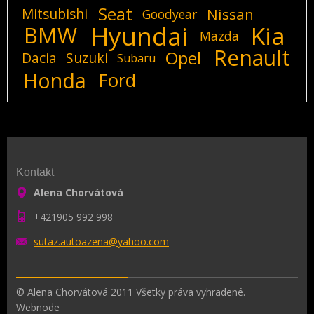
Seat
Mitsubishi
Nissan
Goodyear
Hyundai
Kia
BMW
Mazda
Renault
Opel
Dacia
Suzuki
Subaru
Honda
Ford
Kontakt
Alena Chorvátová
+421905 992 998
sutaz.au
toazena@
yahoo.co
m
© Alena Chorvátová 2011 Všetky práva vyhradené.
Webnode