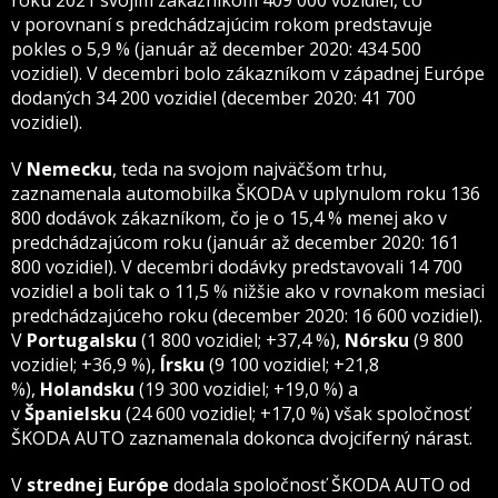
v porovnaní s predchádzajúcim rokom predstavuje
pokles o 5,9 % (január až december 2020: 434 500
vozidiel). V decembri bolo zákazníkom v západnej Európe
dodaných 34 200 vozidiel (december 2020: 41 700
vozidiel).
V
Nemecku
, teda na svojom najväčšom trhu,
zaznamenala automobilka ŠKODA v uplynulom roku 136
800 dodávok zákazníkom, čo je o 15,4 % menej ako v
predchádzajúcom roku (január až december 2020: 161
800 vozidiel). V decembri dodávky predstavovali 14 700
vozidiel a boli tak o 11,5 % nižšie ako v rovnakom mesiaci
predchádzajúceho roku (december 2020: 16 600 vozidiel).
V
Portugalsku
(1 800 vozidiel; +37,4 %),
Nórsku
(9 800
vozidiel; +36,9 %),
Írsku
(9 100 vozidiel; +21,8
%),
Holandsku
(19 300 vozidiel; +19,0 %) a
v
Španielsku
(24 600 vozidiel; +17,0 %) však spoločnosť
ŠKODA AUTO zaznamenala dokonca dvojciferný nárast.
V
strednej Európe
dodala spoločnosť ŠKODA AUTO od