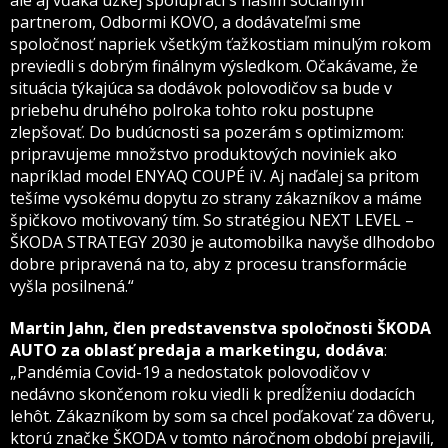
ale aj vďaka úzkej spolupráci s naším sociálnym
partnerom, Odbormi KOVO, a dodávateľmi sme
spoločnosť napriek všetkým ťažkostiam minulým rokom
previedli s dobrým finálnym výsledkom. Očakávame, že
situácia týkajúca sa dodávok polovodičov sa bude v
priebehu druhého polroka tohto roku postupne
zlepšovať. Do budúcnosti sa pozerám s optimizmom:
pripravujeme množstvo produktových noviniek ako
napríklad model ENYAQ COUPÉ iV. Aj naďalej sa pritom
tešíme vysokému dopytu zo strany zákazníkov a máme
špičkovo motivovaný tím. So stratégiou NEXT LEVEL –
ŠKODA STRATEGY 2030 je automobilka navyše dlhodobo
dobre pripravená na to, aby z procesu transformácie
vyšla posilnená.“
Martin Jahn, člen predstavenstva spoločnosti ŠKODA
AUTO za oblasť predaja a marketingu, dodáva
:
„Pandémia Covid-19 a nedostatok polovodičov v
nedávno skončenom roku viedli k predĺženiu dodacích
lehôt. Zákazníkom by som sa chcel poďakovať za dôveru,
ktorú značke ŠKODA v tomto náročnom období prejavili,