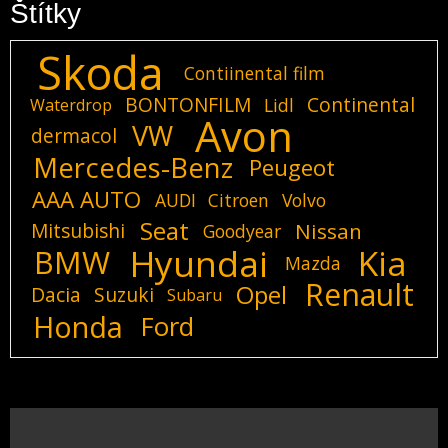
Štítky
Skoda
Contiinental film
BONTONFILM
Continental
Lidl
Waterdrop
Avon
VW
dermacol
Mercedes-Benz
Peugeot
AAA AUTO
AUDI
Citroen
Volvo
Seat
Mitsubishi
Nissan
Goodyear
Hyundai
Kia
BMW
Mazda
Renault
Opel
Dacia
Suzuki
Subaru
Honda
Ford