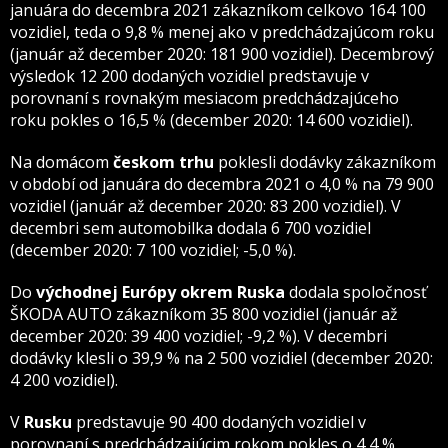
januára do decembra 2021 zákazníkom celkovo 164 100
vozidiel, teda o 9,8 % menej ako v predchádzajúcom roku
(január až december 2020: 181 900 vozidiel). Decembrový
výsledok 12 200 dodaných vozidiel predstavuje v
porovnaní s rovnakým mesiacom predchádzajúceho
roku pokles o 16,5 % (december 2020: 14 600 vozidiel).
Na domácom
českom trhu
poklesli dodávky zákazníkom
v období od januára do decembra 2021 o 4,0 % na 79 900
vozidiel (január až december 2020: 83 200 vozidiel). V
decembri sem automobilka dodala 6 700 vozidiel
(december 2020: 7 100 vozidiel; -5,0 %).
Do
východnej Európy okrem Ruska
dodala spoločnosť
ŠKODA AUTO zákazníkom 35 800 vozidiel (január až
december 2020: 39 400 vozidiel; -9,2 %). V decembri
dodávky klesli o 39,9 % na 2 500 vozidiel (december 2020:
4 200 vozidiel).
V
Rusku
predstavuje 90 400 dodaných vozidiel v
porovnaní s predchádzajúcim rokom pokles o 4,4 %