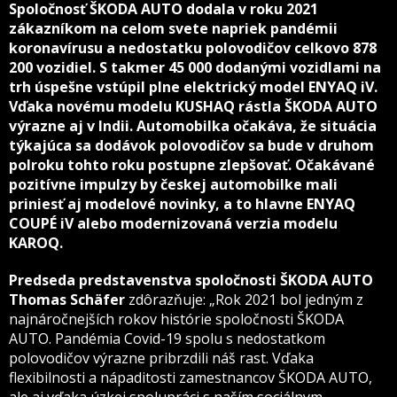
Spoločnosť ŠKODA AUTO dodala v roku 2021
zákazníkom na celom svete napriek pandémii
koronavírusu a nedostatku polovodičov celkovo 878
200 vozidiel. S takmer 45 000 dodanými vozidlami na
trh úspešne vstúpil plne elektrický model ENYAQ iV.
Vďaka novému modelu KUSHAQ rástla ŠKODA AUTO
výrazne aj v Indii. Automobilka očakáva, že situácia
týkajúca sa dodávok polovodičov sa bude v druhom
polroku tohto roku postupne zlepšovať. Očakávané
pozitívne impulzy by českej automobilke mali
priniesť aj modelové novinky, a to hlavne ENYAQ
COUPÉ iV alebo modernizovaná verzia modelu
KAROQ.
Predseda predstavenstva spoločnosti ŠKODA AUTO
Thomas Schäfer
zdôrazňuje: „Rok 2021 bol jedným z
najnáročnejších rokov histórie spoločnosti ŠKODA
AUTO. Pandémia Covid-19 spolu s nedostatkom
polovodičov výrazne pribrzdili náš rast. Vďaka
flexibilnosti a nápaditosti zamestnancov ŠKODA AUTO,