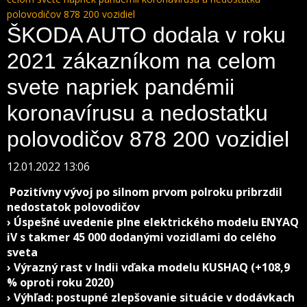
polovodičov 878 200 vozidiel
ŠKODA AUTO dodala v roku
2021 zákazníkom na celom
svete napriek pandémii
koronavírusu a nedostatku
polovodičov 878 200 vozidiel
12.01.2022 13:06
Pozitívny vývoj po silnom prvom polroku pribrzdil
nedostatok polovodičov
› Úspešné uvedenie plne elektrického modelu ENYAQ
iV s takmer 45 000 dodanými vozidlami do celého
sveta
› Výrazný rast v Indii vďaka modelu KUSHAQ (+108,9
% oproti roku 2020)
› Výhľad: postupné zlepšovanie situácie v dodávkach