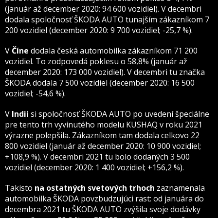
(január až december 2020: 94 600 vozidiel). V decembri
dodala spoločnosť ŠKODA AUTO tunajším zákazníkom 7
200 vozidiel (december 2020: 9 700 vozidiel; -25,7 %).
V
Číne
dodala česká automobilka zákazníkom 71 200
vozidiel. To zodpovedá poklesu o 58,8% (január až
december 2020: 173 000 vozidiel). V decembri tu značka
ŠKODA dodala 7 500 vozidiel (december 2020: 16 500
vozidiel; -54,6 %).
V
Indii
si spoločnosť ŠKODA AUTO po uvedení špeciálne
pre tento trh vyvinutého modelu KUSHAQ v roku 2021
výrazne polepšila. Zákazníkom tam dodala celkovo 22
800 vozidiel (január až december 2020: 10 900 vozidiel;
+108,9 %). V decembri 2021 tu bolo dodaných 3 500
vozidiel (december 2020: 1 400 vozidiel; +156,2 %).
Takisto
na ostatných svetových trhoch
zaznamenala
automobilka ŠKODA povzbudzujúci rast: od januára do
decembra 2021 tu ŠKODA AUTO zvýšila svoje dodávky