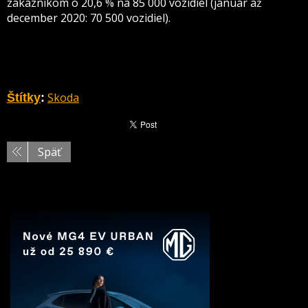
zákazníkom o 20,6 % na 85 000 vozidiel (január až
december 2020: 70 500 vozidiel).
Skoda
Štítky
:
Späť