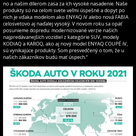
no a našim dílerom zasa za ich vysoké nasadenie. Naše
produkty sú na celom svete veľmi úspešné a dopyt po
nich je vďaka modelom ako ENYAQ iV alebo nová FABIA
celosvetovo aj naďalej vysoký. V novom roku sa opäť
posunieme dopredu: modernizované verzie našich
najpredávanejších vozidiel z kategórie SUV, modely
KODIAQ a KAROQ, ako aj nový model ENYAQ COUPÉ iV,
sú vynikajúce produkty. Som presvedčený o tom, že u
našich zákazníkov budú mať úspech.“