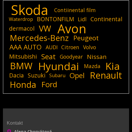
Skoda
Contiinental film
BONTONFILM
Continental
Lidl
Waterdrop
Avon
VW
dermacol
Mercedes-Benz
Peugeot
AAA AUTO
AUDI
Citroen
Volvo
Seat
Mitsubishi
Nissan
Goodyear
Hyundai
Kia
BMW
Mazda
Renault
Opel
Dacia
Suzuki
Subaru
Honda
Ford
Kontakt
Alena Chorvátová