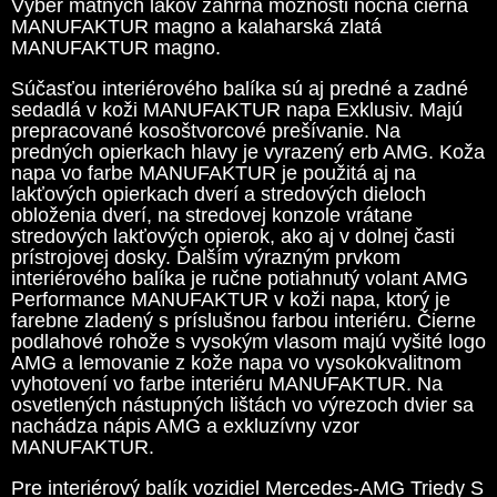
Výber matných lakov zahŕňa možnosti nočná čierna
MANUFAKTUR magno a kalaharská zlatá
MANUFAKTUR magno.
Súčasťou interiérového balíka sú aj predné a zadné
sedadlá v koži MANUFAKTUR napa Exklusiv. Majú
prepracované kosoštvorcové prešívanie. Na
predných opierkach hlavy je vyrazený erb AMG. Koža
napa vo farbe MANUFAKTUR je použitá aj na
lakťových opierkach dverí a stredových dieloch
obloženia dverí, na stredovej konzole vrátane
stredových lakťových opierok, ako aj v dolnej časti
prístrojovej dosky. Ďalším výrazným prvkom
interiérového balíka je ručne potiahnutý volant AMG
Performance MANUFAKTUR v koži napa, ktorý je
farebne zladený s príslušnou farbou interiéru. Čierne
podlahové rohože s vysokým vlasom majú vyšité logo
AMG a lemovanie z kože napa vo vysokokvalitnom
vyhotovení vo farbe interiéru MANUFAKTUR. Na
osvetlených nástupných lištách vo výrezoch dvier sa
nachádza nápis AMG a exkluzívny vzor
MANUFAKTUR.
Pre interiérový balík vozidiel Mercedes-AMG Triedy S