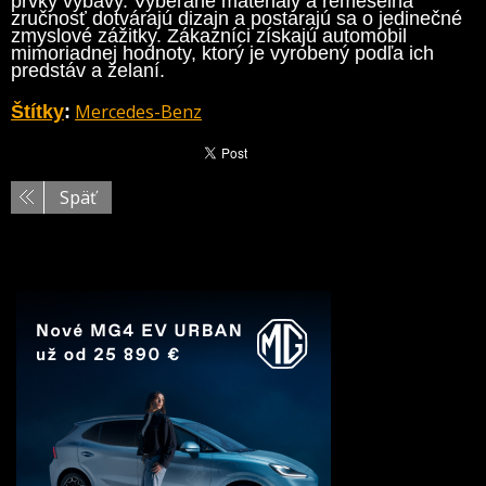
prvky výbavy. Vyberané materiály a remeselná
zručnosť dotvárajú dizajn a postarajú sa o jedinečné
zmyslové zážitky. Zákazníci získajú automobil
mimoriadnej hodnoty, ktorý je vyrobený podľa ich
predstáv a želaní.
Mercedes-Benz
Štítky
:
Späť