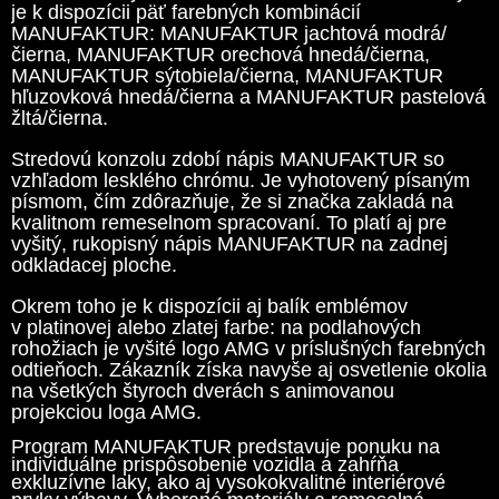
je k dispozícii päť farebných kombinácií
MANUFAKTUR: MANUFAKTUR jachtová modrá/
čierna, MANUFAKTUR orechová hnedá/čierna,
MANUFAKTUR sýtobiela/čierna, MANUFAKTUR
hľuzovková hnedá/čierna a MANUFAKTUR pastelová
žltá/čierna.
Stredovú konzolu zdobí nápis MANUFAKTUR so
vzhľadom lesklého chrómu. Je vyhotovený písaným
písmom, čím zdôrazňuje, že si značka zakladá na
kvalitnom remeselnom spracovaní. To platí aj pre
vyšitý, rukopisný nápis MANUFAKTUR na zadnej
odkladacej ploche.
Okrem toho je k dispozícii aj balík emblémov
v platinovej alebo zlatej farbe: na podlahových
rohožiach je vyšité logo AMG v príslušných farebných
odtieňoch. Zákazník získa navyše aj osvetlenie okolia
na všetkých štyroch dverách s animovanou
projekciou loga AMG.
Program MANUFAKTUR predstavuje ponuku na
individuálne prispôsobenie vozidla a zahŕňa
exkluzívne laky, ako aj vysokokvalitné interiérové