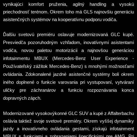
vynikajúci komfort pruženia, agilný handling a vysokú
priechodnosť terénom. Okrem toho má GLS najnovšiu generáciu
asistenčných systémov na kooperatívnu podporu vodiča.
Ďalšiu svetovú premiéru oslavuje modernizovaná GLC kupé.
Presviedča pozoruhodným vzhľadom, inovatívnymi asistentami
vodiča, novou paletou motorizácii a najnovšou generáciou
infotainmentu MBUX (Mercedes-Benz User Experience -
Používateľský zážitok Mercedes-Benz) s mnohými možnosťami
ovládania. Zdokonalené jazdné asistenčné systémy boli okrem
iného doplnené o funkcie varovania pri vystupovaní, vytváraní
uličky pre záchranárov a funkciu rozpoznávania konca
dopravných zápch.
Modernizované vysokovýkonné GLC SUV a kupé z Affalterbachu
oslávia taktiež svoje svetové premiéry. Okrem vyššej dynamiky
jazdy a inovatívneho ovládania gestami, získajú infotainment
MBUX s funkciami a zobrazeniami špecifickými pre AMG. Pri