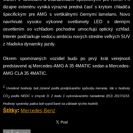
dizajne exteriéru vyniká výrazná predná časť s krytom chladiča
špecifickým pre AMG s vertikálnymi čiernymi lamelami. Novo
navrhnuté vysoko výkonné svetlomety LED s denným
osvetlením so vzhľadom pochodne umocňujú optický vzhľad.
Interiér podčiarkuje vedúcu ambíciu nových stredne veľkých SUV
z hľadiska dynamiky jazdy.
Okrem spomínaných vozidiel budú po prvý krát verejnosti
predstavené aj Mercedes-AMG A 35 4MATIC sedan a Mercedes-
AMG CLA 35 4MATIC.
1
Uvedené hodnoty boli zistené podľa predpísaného spôsobu merania. Ide o hodnoty
CO
podľa NEDC v zmysle čl. 2 bodu 1 vykonávacieho nariadenia (EÚ) 2017/1153.
2
Hodnoty spotreby paliva boli vypočítané na základe týchto hodnôt.
Mercedes-Benz
Štítky
: