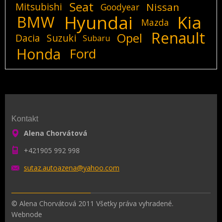
Seat
Mitsubishi
Nissan
Goodyear
Hyundai
Kia
BMW
Mazda
Renault
Opel
Dacia
Suzuki
Subaru
Honda
Ford
Kontakt
Alena Chorvátová
+421905 992 998
sutaz.au
toazena@
yahoo.co
m
© Alena Chorvátová 2011 Všetky práva vyhradené.
Webnode