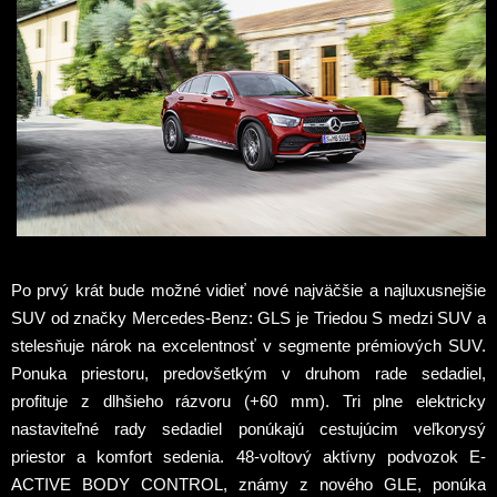
Po prvý krát bude možné vidieť nové najväčšie a najluxusnejšie
SUV od značky Mercedes-Benz: GLS je Triedou S medzi SUV a
stelesňuje nárok na excelentnosť v segmente prémiových SUV.
Ponuka priestoru, predovšetkým v druhom rade sedadiel,
profituje z dlhšieho rázvoru (+60 mm). Tri plne elektricky
nastaviteľné rady sedadiel ponúkajú cestujúcim veľkorysý
priestor a komfort sedenia. 48-voltový aktívny podvozok E-
ACTIVE BODY CONTROL, známy z nového GLE, ponúka