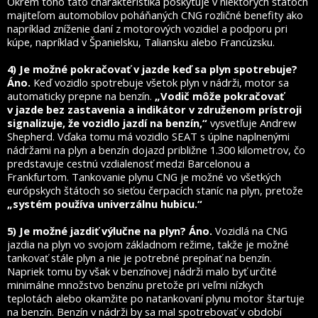
Okrem toho táto charakteristika poskytuje v niektorých štátoch
majiteľom automobilov poháňaných CNG rozličné benefity ako
napríklad zníženie daní z motorových vozidiel a podporu pri
kúpe, napríklad v Španielsku, Taliansku alebo Francúzsku.
4) Je možné pokračovať v jazde keď sa plyn spotrebuje?
Áno.
Keď vozidlo spotrebuje všetok plyn v nádrži, motor sa
automaticky prepne na benzín.
„Vodič môže pokračovať
v jazde bez zastavenia a indikátor v združenom prístroji
signalizuje, že vozidlo jazdí na benzín,“
vysvetľuje Andrew
Shepherd. Vďaka tomu má vozidlo SEAT s úplne naplnenými
nádržami na plyn a benzín dojazd približne 1.300 kilometrov, čo
predstavuje cestnú vzdialenosť medzi Barcelonou a
Frankfurtom. Tankovanie plynu CNG je možné vo všetkých
európskych štátoch so sieťou čerpacích staníc na plyn, pretože
„systém používa univerzálnu hubicu.“
5) Je možné jazdiť výlučne na plyn? Áno.
Vozidlá na
CNG
jazdia na plyn vo svojom základnom režime, takže je možné
tankovať stále plyn a nie je potrebné prepínať na benzín.
Napriek tomu by však v benzínovej nádrži malo byť určité
minimálne množstvo benzínu pretože pri veľmi nízkych
teplotách alebo okamžite po natankovaní plynu motor štartuje
na benzín. Benzín v nádrži by sa mal spotrebovať v období