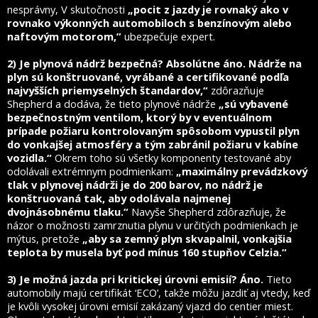
nesprávny, V skutočnosti
„pocit z jazdy je rovnaký ako v
rovnako výkonných automobiloch s benzínovým alebo
naftovým motorom,”
ubezpečuje expert.
2) Je plynová nádrž bezpečná? Absolútne áno. Nádrže na
plyn sú konštruované, vyrábané a certifikované podľa
najvyšších priemyselných štandardov,“
zdôrazňuje
Shepherd a dodáva, že tieto plynové nádrže
„sú vybavené
bezpečnostným ventilom, ktorý by v eventuálnom
prípade požiaru kontrolovaným spôsobom vypustil plyn
do vonkajšej atmosféry a tým zabránil požiaru v kabíne
vozidla.“
Okrem toho sú všetky komponenty testované aby
odolávali extrémnym podmienkam:
„maximálny prevádzkový
tlak v plynovej nádrži je do 200 barov, no nádrž je
konštruovaná tak, aby odolávala najmenej
dvojnásobnému tlaku.“
Navyše Shepherd zdôrazňuje, že
názor o možnosti zamrznutia plynu v určitých podmienkach je
mýtus, pretože
„aby sa zemný plyn skvapalnil, vonkajšia
teplota by musela byť pod mínus 160 stupňov Celzia.“
3) Je možná jazda pri kritickej úrovni emisií? Áno.
Tieto
automobily majú certifikát ‘ECO’, takže môžu jazdiť aj vtedy, keď
je kvôli vysokej úrovni emisií zakázaný vjazd do centier miest.