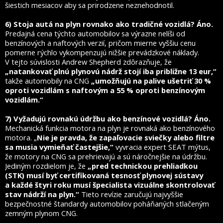
šiestich mesiacov aby sa prirodzene neznehodnotil.
6) Stoja autá na plyn rovnako ako tradičné vozidlá? Áno.
Predajná cena týchto automobilov sa výrazne nelíši od
benzínových a naftových verzií, pričom mierne vyššiu cenu
pomerne rýchlo vykompenzujú nižšie prevádzkové náklady.
V tejto súvislosti Andrew Shepherd zdôrazňuje, že
„natankovať plnú plynovú nádrž stojí iba približne 13 eur,“
takže automobily na CNG
„umožňujú na palive ušetriť 30 %
oproti vozidlám s naftovým a 55 % oproti benzínovým
vozidlám.“
7) Vyžadujú rovnakú údržbu ako benzínové vozidlá? Áno.
Mechanická funkcia motora na plyn je rovnaká ako benzínového
motora. „
Nie je pravda, že zapaľovacie sviečky alebo filtre
sa musia vymieňať častejšie,“
vyvracia expert SEAT mýtus,
že motory na CNG sa prehrievajú a sú náročnejšie na údržbu.
Jediným rozdielom je, že
„pred technickou prehliadkou
(STK) musí byť certifikovaná tesnosť plynovej sústavy
a každé štyri roku musí špecialista vizuálne skontrolovať
stav nádrží na plyn.“
Tieto revízie zaručujú najvyššie
bezpečnostné štandardy automobilov poháňaných stlačeným
zemným plynom CNG.