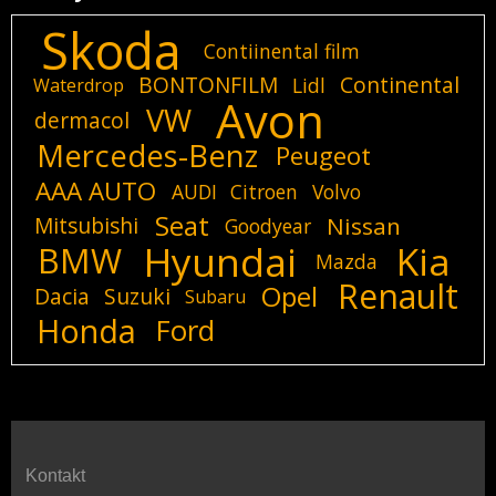
Skoda
Contiinental film
BONTONFILM
Continental
Lidl
Waterdrop
Avon
VW
dermacol
Mercedes-Benz
Peugeot
AAA AUTO
AUDI
Citroen
Volvo
Seat
Mitsubishi
Nissan
Goodyear
Hyundai
Kia
BMW
Mazda
Renault
Opel
Dacia
Suzuki
Subaru
Honda
Ford
Kontakt