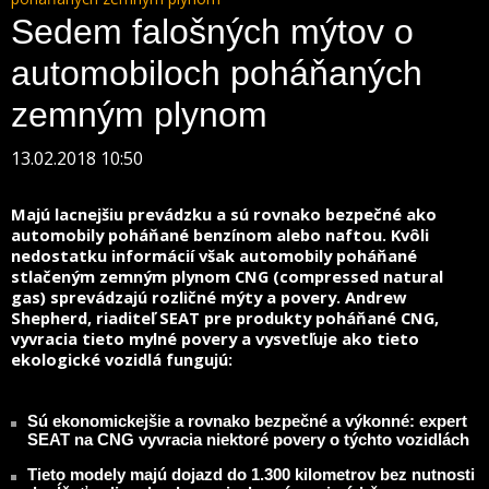
Sedem falošných mýtov o
automobiloch poháňaných
zemným plynom
13.02.2018 10:50
Majú lacnejšiu prevádzku a sú rovnako bezpečné ako
automobily poháňané benzínom alebo naftou. Kvôli
nedostatku informácií však automobily poháňané
stlačeným zemným plynom CNG (compressed natural
gas) sprevádzajú rozličné mýty a povery. Andrew
Shepherd, riaditeľ SEAT pre produkty poháňané CNG,
vyvracia tieto mylné povery a vysvetľuje ako tieto
ekologické vozidlá fungujú:
Sú ekonomickejšie a rovnako bezpečné a výkonné: expert
SEAT na CNG vyvracia niektoré povery o týchto vozidlách
Tieto modely majú dojazd do 1.300 kilometrov bez nutnosti