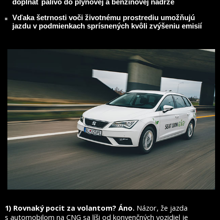
dopĺňať palivo do plynovej a benzínovej nádrže
Vďaka šetrnosti voči životnému prostrediu umožňujú
jazdu v podmienkach sprísnených kvôli zvýšeniu emisií
1) Rovnaký pocit za volantom? Áno.
Názor, že jazda
s automobilom na CNG sa líši od konvenčných vozidiel je