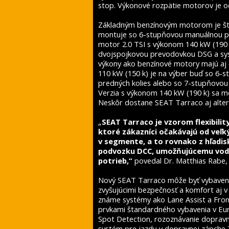
stop. Výkonové rozpätie motorov je o
Základným benzínovým motorom je štvo
montuje so 6-stupňovou manuálnou pr
motor 2.0 TSI s výkonom 140 kW (190
dvojspojkovou prevodovkou DSG a sys
výkony ako benzínové motory majú aj 
110 kW (150 k) je na výber buď so 
predných kolies alebo so 7-stupňovo
Verzia s výkonom 140 kW (190 k) sa 
Neskôr dostane SEAT Tarraco aj alte
„
SEAT Tarraco je vzorom flexibility
ktoré zákazníci očakávajú od veľk
v segmente, a to rovnako z hľadisk
podvozku DCC, umožňujúcemu vodičo
potrieb,“
povedal Dr. Matthias Rabe,
Nový SEAT Tarraco môže byť vybaven
zvyšujúcimi bezpečnosť a komfort aj 
známe systémy ako Lane Assist a Front
prvkami štandardného vybavenia v Eur
Spot Detection, rozoznávanie dopravný
systém pre jazdu v dopravnej zápche 