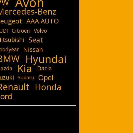
Avon
VW
Mercedes-Benz
eugeot
AAA AUTO
UDI
Citroen
Volvo
Seat
itsubishi
Nissan
oodyear
Hyundai
BMW
Kia
Dacia
azda
Opel
uzuki
Subaru
Renault
Honda
Ford