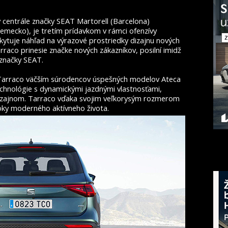
v centrále značky SEAT Martorell (Barcelona)
mecko), je tretím prídavkom v rámci ofenzívy
kytuje náhľad na výrazové prostriedky dizajnu nových
raco prinesie značke nových zákazníkov, posilní imidž
 značky SEAT.
 Tarraco väčším súrodencov úspešných modelov Ateca
chnológie s dynamickými jazdnými vlastnosťami,
dizajnom. Tarraco vďaka svojim veľkorysým rozmerom
oky moderného aktívneho života.