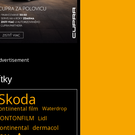
ítky
Skoda
ontiinental film
Waterdrop
ONTONFILM
Lidl
ontinental
dermacol