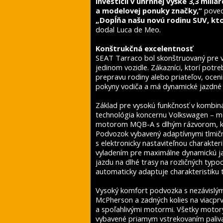
investícií v úhrnnej výške 3,3 mili
a modelovej ponuky značky,“
poved
„Dopĺňa našu novú rodinu SUV, kto
dodal Luca de Meo.
Konštrukčná excelentnosť
SEAT Tarraco bol skonštruovaný pre v
jedinom vozidle. Zákazníci, ktorí potre
prepravu rodiny alebo priateľov, oce
pokyny vodiča a má dynamické jazdné 
Základ pre vysokú funkčnosť v kombiná
technológia koncernu Volkswagen – m
motorom MQB-A s dlhým rázvorom, kto
Podvozok vybavený adaptívnymi tlmičm
s elektronicky nastaviteľnou charakte
vyladením pre maximálne dynamickú ja
jazdu na dlhé trasy na rozličných typ
automaticky adaptuje charakteristiku 
Vysoký komfort podvozka s nezávislým
McPherson a zadných kolies na viacprv
a spoľahlivými motormi. Všetky motory
vybavené priamym vstrekovaním paliv