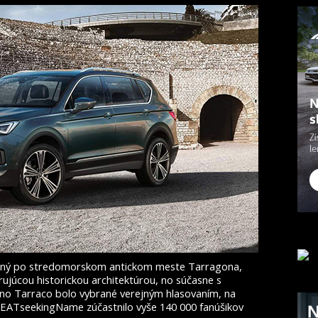
aný po stredomorskom antickom meste Tarragona,
rujúcou historickou architektúrou, no súčasne s
 Tarraco bolo vybrané verejným hlasovaním, na
SEATseekingName zúčastnilo vyše 140 000 fanúšikov