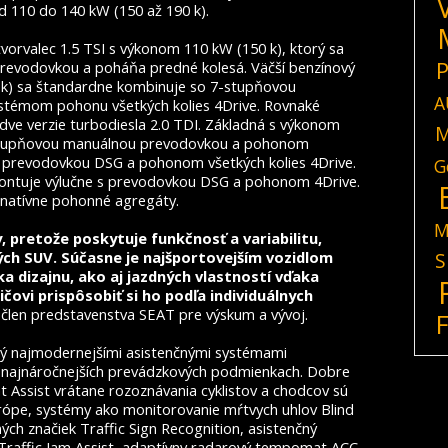
d 110 do 140 kW (150 až 190 k).
rvalec 1.5 TSI s výkonom 110 kW (150 k), ktorý sa
P
evodovkou a poháňa predné kolesá. Väčší benzínový
 k) sa štandardne kombinuje so 7-stupňovou
A
témom pohonu všetkých kolies 4Drive. Rovnaké
dve verzie turbodiesla 2.0 TDI. Základná s výkonom
M
6-stupňovou manuálnou prevodovkou a pohonom
u prevodovkou DSG a pohonom všetkých kolies 4Drive.
G
montuje výlučne s prevodovkou DSG a pohonom 4Drive.
rnatívne pohonné agregáty.
M
, pretože poskytuje funkčnosť a variabilitu,
ých SUV. Súčasne je najšportovejším vozidlom
S
a dizajnu, ako aj jazdných vlastností vďaka
vi prispôsobiť si ho podľa individuálnych
 člen predstavenstva SEAT pre výskum a vývoj.
ý najmodernejšími asistenčnými systémami
v najnáročnejších prevádzkových podmienkach. Dobre
 Assist vrátane rozoznávania cyklistov a chodcov sú
ópe, systémy ako monitorovanie mŕtvych uhlov Blind
ch značiek Traffic Sign Recognition, asistenčný
Traffic Jam Assist, adaptívny radarový tempomat ACC