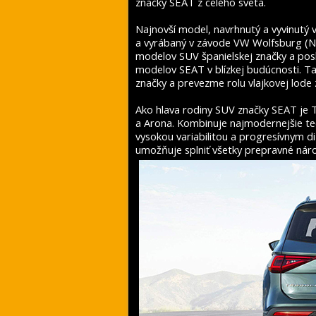
značky SEAT z celého sveta.
Najnovší model, navrhnutý a vyvinutý 
a vyrábaný v závode VW Wolfsburg (Ne
modelov SUV španielskej značky a pos
modelov SEAT v blízkej budúcnosti. Tar
značky a prevezme rolu vlajkovej lode
Ako hlava rodiny SUV značky SEAT je
a Arona. Kombinuje najmodernejšie te
vysokou variabilitou a progresívnym 
umožňuje splniť všetky prepravné nár