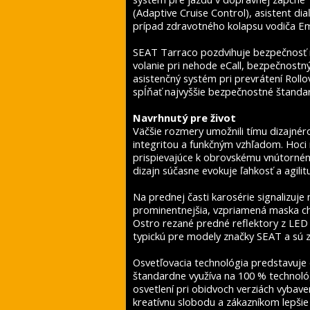
(Adaptive Cruise Control), asistent dia
prípad zdravotného kolapsu vodiča Emer
SEAT Tarraco pozdvihuje bezpečnosť
volanie pri nehode eCall, bezpečnostný
asistenčný systém pri prevrátení Rol
spĺňať najvyššie bezpečnostné štanda
Navrhnutý pre život
Väčšie rozmery umožnili tímu dizajnér
integritou a funkčným vzhľadom. Hoc
prispievajúce k obrovskému vnútorném
dizajn súčasne evokuje ľahkosť a agili
Na prednej časti karosérie signalizuj
prominentnejšia, vzpriamená maska chl
Ostro rezané predné reflektory z LED 
typickú pre modely značky SEAT a sú z
Osvetľovacia technológia predstavuje
štandardne využíva na 100 % technol
osvetlení pri obidvoch verziách vybave
kreatívnu slobodu a zákazníkom lepšie