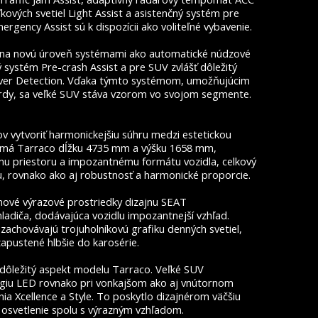
ľkových svetiel Light Assist a asistenčný systém pre
gency Assist sú k dispozícii ako voliteľné vybavenie.
 na novú úroveň systémami ako automatické núdzové
 systém Pre-crash Assist a pre SUV zvlášť dôležitý
lover Detection. Vďaka týmto systémom, umožňujúcim
rdy, sa veľké SUV stáva vzorom vo svojom segmente.
ov vytvoriť harmonickejšiu súhru medzi estetickou
i má Tarraco dĺžku 4735 mm a výšku 1658 mm,
u priestoru a impozantnému formátu vozidla, celkový
tu, rovnako ako aj robustnosť a harmonické proporcie.
e nové výrazové prostriedky dizajnu SEAT
adiča, dodávajúca vozidlu impozantnejší vzhľad.
zachovávajú trojuholníkovú grafiku denných svetiel,
apustené hlbšie do karosérie.
 dôležitý aspekt modelu Tarraco. Veľké SUV
ógiu LED rovnako pri vonkajšom ako aj vnútornom
nia Xcellence a Style. To poskytlo dizajnérom väčšiu
 osvetlenie spolu s výrazným vzhľadom.