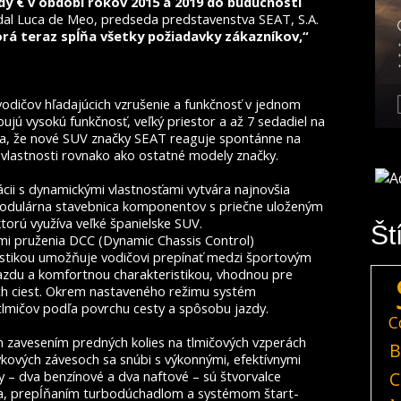
ardy € v období rokov 2015 a 2019 do budúcnosti
al Luca de Meo, predseda predstavenstva SEAT, S.A.
rá teraz spĺňa všetky požiadavky zákazníkov,“
odičov hľadajúcich vzrušenie a funkčnosť v jednom
bujú vysokú funkčnosť, veľký priestor a až 7 sedadiel na
nia, že nové SUV značky SEAT reaguje spontánne na
vlastnosti rovnako ako ostatné modely značky.
cii s dynamickými vlastnosťami vytvára najnovšia
odulárna stavebnica komponentov s priečne uloženým
rú využíva veľké španielske SUV.
Št
i pruženia DCC (Dynamic Chassis Control)
ristikou umožňuje vodičovi prepínať medzi športovým
zdu a komfortnou charakteristikou, vhodnou pre
och ciest. Okrem nastaveného režimu systém
tlmičov podľa povrchu cesty a spôsobu jazdy.
C
 zavesením predných kolies na tlmičových vzperách
B
kových závesoch sa snúbi s výkonnými, efektívnymi
C
 – dva benzínové a dva naftové – sú štvorvalce
a, prepĺňaním turbodúchadlom a systémom štart-