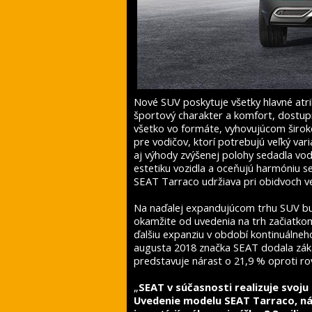
Nové SUV poskytuje všetky hlavné atri
športový charakter a komfort, dostupn
všetko vo formáte, vyhovujúcom široke
pre vodičov, ktorí potrebujú veľký vari
aj výhody zvýšenej polohy sedadla vo
estetiku vozidla a oceňujú harmóniu 
SEAT Tarraco udržiava pri obidvoch ver
Na naďalej expandujúcom trhu SUV bu
okamžite od uvedenia na trh začiatkom
ďalšiu expanziu v období kontinuálneh
augusta 2018 značka SEAT dodala záka
predstavuje nárast o 21,9 % oproti r
„
SEAT v súčasnosti realizuje svoju 
Uvedenie modelu SEAT Tarraco, ná