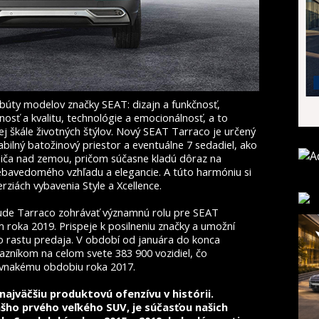
búty modelov značky SEAT: dizajn a funkčnosť,
osť a kvalitu, technológie a emocionálnosť, a to
j škále životných štýlov. Nový SEAT Tarraco je určený
abilný batožinový priestor a eventuálne 7 sedadiel, ako
diča nad zemou, pričom súčasne kladú dôraz na
sebavedomého vzhľadu a elegancie. A túto harmóniu si
ziách vybavenia Style a Xcellence.
de Tarraco zohrávať významnú rolu pre SEAT
 roka 2019. Prispeje k posilneniu značky a umožní
o rastu predaja. V období od januára do konca
zníkom na celom svete 383 900 vozidiel, čo
ovnakému obdobiu roka 2017.
najväčšiu produktovú ofenzívu v histórii.
šho prvého veľkého SUV, je súčasťou našich