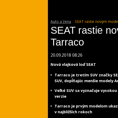
Auto a žena
SEAT rastie novým mode
SEAT rastie n
Tarraco
20.09.2018 08:26
Nová vlajková loď SEAT
Tarraco je tretím SUV značky SE
SUV, dopĺňajúc menšie modely A
Veľké SUV sa vyznačuje vysokou f
verzie
Tarraco je prvým modelom ukaz
v najbližších rokoch