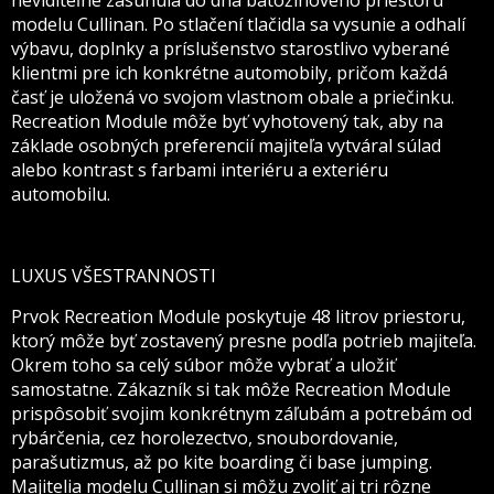
neviditeľne zasunula do dna batožinového priestoru
modelu Cullinan. Po stlačení tlačidla sa vysunie a odhalí
výbavu, doplnky a príslušenstvo starostlivo vyberané
klientmi pre ich konkrétne automobily, pričom každá
časť je uložená vo svojom vlastnom obale a priečinku.
Recreation Module môže byť vyhotovený tak, aby na
základe osobných preferencií majiteľa vytváral súlad
alebo kontrast s farbami interiéru a exteriéru
automobilu.
LUXUS VŠESTRANNOSTI
Prvok Recreation Module poskytuje 48 litrov priestoru,
ktorý môže byť zostavený presne podľa potrieb majiteľa.
Okrem toho sa celý súbor môže vybrať a uložiť
samostatne. Zákazník si tak môže Recreation Module
prispôsobiť svojim konkrétnym záľubám a potrebám od
rybárčenia, cez horolezectvo, snoubordovanie,
parašutizmus, až po kite boarding či base jumping.
Majitelia modelu Cullinan si môžu zvoliť aj tri rôzne