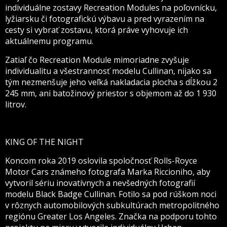
individuálne zostavy Recreation Modules na poľovnícku,
lyžiarsku či fotografickú výbavu a pred vyrazením na
cesty si vybrať zostavu, ktorá práve vyhovuje ich
aktuálnemu programu.
Zatiaľ čo Recreation Module mimoriadne zvyšuje
individualitu a všestrannosť modelu Cullinan, nijako sa
tým nezmenšuje jeho veľká nakladacia plocha s dĺžkou 2
245 mm, ani batožinový priestor s objemom až do 1 930
litrov.
KING OF THE NIGHT
Koncom roka 2019 oslovila spoločnosť Rolls-Royce
Motor Cars známeho fotografa Marka Riccioniho, aby
vytvoril sériu inovatívnych a nevšedných fotografií
modelu Black Badge Cullinan. Fotilo sa pod rúškom noci
v rôznych automobilových subkultúrach metropolitného
regiónu Greater Los Angeles. Značka na podporu tohto