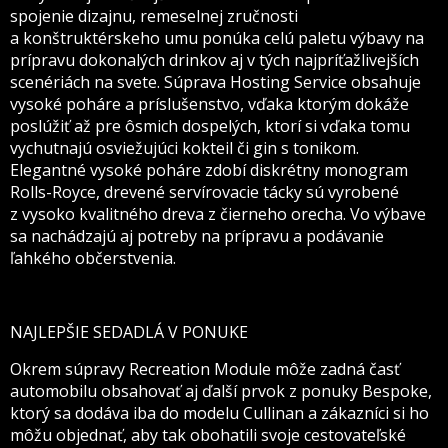
spojenie dizajnu, remeselnej zručnosti
a konštruktérskeho umu ponúka celú paletu výbavy na
prípravu dokonalých drinkov aj v tých najpríťažlivejších
scenériách na svete. Súprava Hosting Service obsahuje
vysoké poháre a príslušenstvo, vďaka ktorým dokáže
poslúžiť až pre ôsmich dospelých, ktorí si vďaka tomu
vychutnajú osviežujúci kokteil či gin s tonikom.
Elegantné vysoké poháre zdobí diskrétny monogram
Rolls-Royce, drevené servírovacie tácky sú vyrobené
z vysoko kvalitného dreva z čierneho orecha. Vo výbave
sa nachádzajú aj potreby na prípravu a podávanie
ľahkého občerstvenia.
NAJLEPŠIE SEDADLÁ V PONUKE
Okrem súpravy Recreation Module môže zadná časť
automobilu obsahovať aj ďalší prvok z ponuky Bespoke,
ktorý sa dodáva iba do modelu Cullinan a zákazníci si ho
môžu objednať, aby tak obohatili svoje cestovateľské