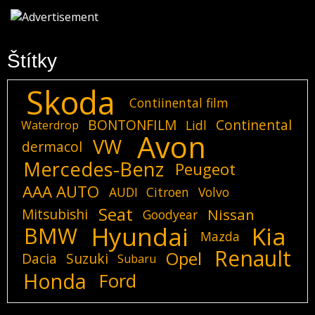
Štítky
Skoda
Contiinental film
BONTONFILM
Continental
Lidl
Waterdrop
Avon
VW
dermacol
Mercedes-Benz
Peugeot
AAA AUTO
AUDI
Citroen
Volvo
Seat
Mitsubishi
Nissan
Goodyear
Hyundai
Kia
BMW
Mazda
Renault
Opel
Dacia
Suzuki
Subaru
Honda
Ford