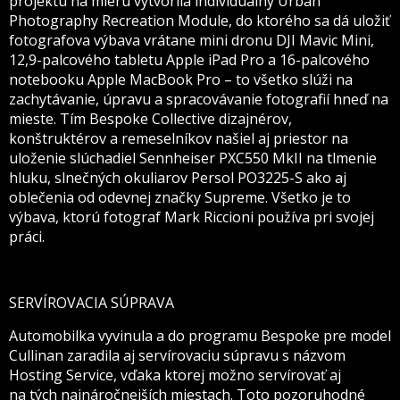
projektu na mieru vytvorila individuálny Urban
Photography Recreation Module, do ktorého sa dá uložiť
fotografova výbava vrátane mini dronu DJI Mavic Mini,
12,9-palcového tabletu Apple iPad Pro a 16-palcového
notebooku Apple MacBook Pro – to všetko slúži na
zachytávanie, úpravu a spracovávanie fotografií hneď na
mieste. Tím Bespoke Collective dizajnérov,
konštruktérov a remeselníkov našiel aj priestor na
uloženie slúchadiel Sennheiser PXC550 MkII na tlmenie
hluku, slnečných okuliarov Persol PO3225-S ako aj
oblečenia od odevnej značky Supreme. Všetko je to
výbava, ktorú fotograf Mark Riccioni používa pri svojej
práci.
SERVÍROVACIA SÚPRAVA
Automobilka vyvinula a do programu Bespoke pre model
Cullinan zaradila aj servírovaciu súpravu s názvom
Hosting Service, vďaka ktorej možno servírovať aj
na tých najnáročnejších miestach. Toto pozoruhodné