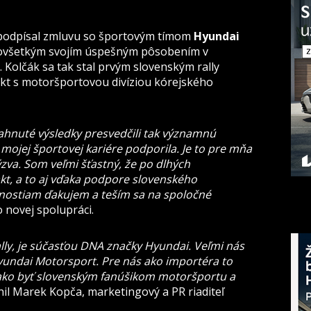
podpísal zmluvu so športovým tímom
Hyundai
dovšetkým svojím úspešným pôsobením v
. Kolčák sa tak stal prvým slovenským rally
akt s motoršportovou divíziou kórejského
ahnuté výsledky presvedčili tak významnú
mojej športovej kariére podporila. Je to pre mňa
zva. Som veľmi šťastný, že po dlhých
t, a to aj
vďaka podpore slovenského
nostiam ďakujem a teším
sa na spoločné
o novej spolupráci.
ally, je súčasťou DNA značky Hyundai. Veľmi nás
yundai Motorsport. Pre nás ako importéra to
ako byť slovenským fanúšikom motoršportu a
lnil Marek Kopča, marketingový a PR riaditeľ