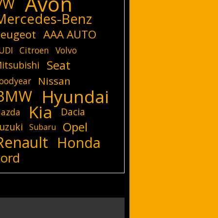
Avon
VW
Mercedes-Benz
eugeot
AAA AUTO
UDI
Citroen
Volvo
Seat
itsubishi
Nissan
oodyear
Hyundai
BMW
Kia
Dacia
azda
Opel
uzuki
Subaru
Renault
Honda
Ford