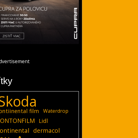
ítky
Skoda
ontiinental film
Waterdrop
ONTONFILM
Lidl
ontinental
dermacol