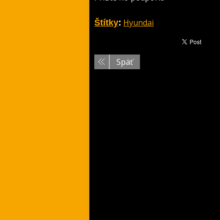
Hyundai
Štítky
:
Späť