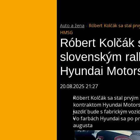
Auto a žena
Róbert Kolčák sa stal pr
HMSG
Róbert Kolčák 
slovenským ral
Hyundai Moto
20.08.2025 21:27
Róbert Kolčák sa stal prvým
kontraktom Hyundai Motor
Jazdiť bude s fabrickým voz
Vo farbách Hyundai sa po pr
augusta