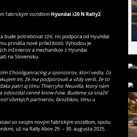
vým fabrickým vozidlom
Hyundai i20 N Rally2
a bude potrebovať zžiť, no podpora od Hyundai
u prináša nové príležitosti. Výhodou je
ých inžinierov a mechanikov z Hyundai
atí na Slovensku.
tím Chooliganracing a sponzorov, ktorí vedia, čo
jem im, že ma podporovali a vždy verili, že to
aka patrí aj tímu Thierryho Neuvilla, ktorý nám
 a odovzdal cenné know-how. Budeme sa snažiť
osť všetkých partnerov, fanúšikov, tímu a
staví so svojím novým fabrickým vozidlom, spolu
ikmi, už na Rally Abov 29. – 30. augusta 2025.