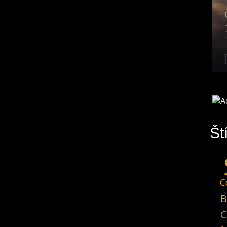
Št
C
B
C