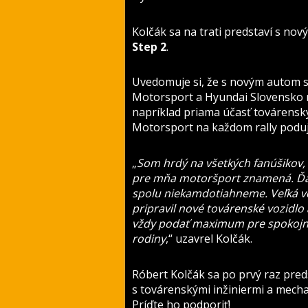
Kolčák sa na trati predstaví s no
Step 2
.
Uvedomuje si, že s novým autom s
Motorsport a Hyundai Slovensko m
napríklad priama účasť továrensk
Motorsport na každom rally poduj
„
Som hrdý na všetkých fanúšikov, 
pre mňa motoršport znamená. Ďaku
spolu niekam
dotiahneme. Veľká vď
pripravil nové
továrenské vozidlo
vždy podať maximum
pre spokojn
rodiny
,“ uzavrel Kolčák.
Róbert Kolčák sa po prvý raz pred
s továrenskými inžiniermi a mechan
Príďte ho podporiť!