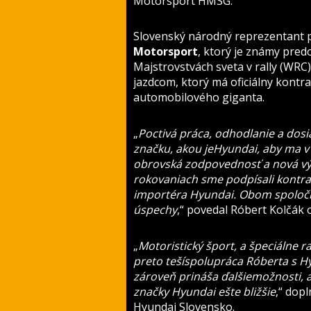
Motorsport HMSG.
Slovenský národný reprezentant 
Motorsport
, ktorý je známy pre
Majstrovstvách sveta v rally (WRC)
jazdcom, ktorý má oficiálny kontr
automobilového giganta.
„
Poctivá práca, odhodlanie a dosi
značku, akou je
Hyundai, aby ma v 
obrovská zodpovednosť
a nová vý
rokovaniach sme podpísali kontrak
importéra Hyundai. Obom spoloč
úspechy
,“ povedal Róbert Kolčák 
„
Motoristický šport, a špeciálne r
preto teší
spolupráca Róberta s H
zároveň prináša ďalšie
možnosti, 
značky Hyundai ešte bližšie
,“ dop
Hyundai Slovensko.