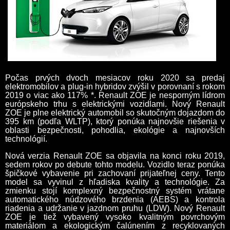
Počas prvých dvoch mesiacov roku 2020 sa predaj
elektromobilov a plug-in hybridov zvýšil v porovnaní s rokom
2019 o viac ako 117% *. Renault ZOE je nesporným lídrom
európskeho trhu s elektrickými vozidlami. Nový Renault
ZOE je plne elektrický automobil so skutočným dojazdom do
395 km (podľa WLTP), ktorý ponúka najnovšie riešenia v
oblasti bezpečnosti, pohodlia, ekológie a najnovších
technológií.
Nová verzia Renault ZOE sa objavila na konci roku 2019,
sedem rokov po debute tohto modelu. Vozidlo teraz ponúka
špičkové vybavenie pri zachovaní prijateľnej ceny. Tento
model sa vyvinul z hľadiska kvality a technológie. Za
zmienku stojí komplexný bezpečnostný systém vrátane
automatického núdzového brzdenia (AEBS) a kontrola
riadenia a udržanie v jazdnom pruhu (LDW). Nový Renault
ZOE je tiež vybavený vysoko kvalitným povrchovým
materiálom a ekologickým čalúnením z recyklovaných