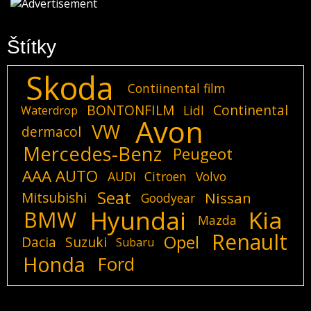
Štítky
Skoda
Contiinental film
BONTONFILM
Continental
Lidl
Waterdrop
Avon
VW
dermacol
Mercedes-Benz
Peugeot
AAA AUTO
AUDI
Citroen
Volvo
Seat
Mitsubishi
Nissan
Goodyear
Hyundai
Kia
BMW
Mazda
Renault
Opel
Dacia
Suzuki
Subaru
Honda
Ford