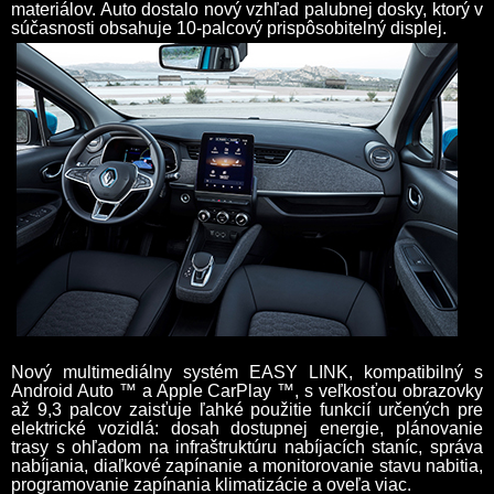
materiálov. Auto dostalo nový vzhľad palubnej dosky, ktorý v
súčasnosti obsahuje 10-palcový prispôsobitelný displej.
Nový multimediálny systém EASY LINK, kompatibilný s
Android Auto ™ a Apple CarPlay ™, s veľkosťou obrazovky
až 9,3 palcov zaisťuje ľahké použitie funkcií určených pre
elektrické vozidlá: dosah dostupnej energie, plánovanie
trasy s ohľadom na infraštruktúru nabíjacích staníc, správa
nabíjania, diaľkové zapínanie a monitorovanie stavu nabitia,
programovanie zapínania klimatizácie a oveľa viac.