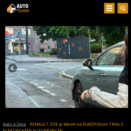
Auto a žena
RENAULT ZOE je lídrom na EURÓPSKom TRHu S
ELEKTRICKÝMI AUTOMOBILMI