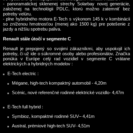
- panoramatickej sklenenej strechy Solarbay novej generácie,
založenej na technológii PDLC, ktorú možno zatemniť bez
potreby velúru.
- plne hybridného motora E-Tech s výkonom 145 k v kombinácii
so zníženou hmotnosťou (menej ako 1500 kg) pre potešenie z
jazdy a nižšiu spotrebu paliva.
Renault stále útočí v segmente C
Renault je prepojený so svojimi zákazníkmi, aby uspokojil ich
potreby, či už ide o súkromné osoby alebo profesionálov. Značka
ponúka v Európe celý rad vozidiel v segmente C vrátane
elektrických a hybridných modelov :
E-Tech electric :
Mégane, high-tech kompaktný automobil - 4,20m
Scénic, nové referenčné rodinné elektrické vozidlo- 4,47m
E-Tech full hybrid :
Symbioz, kompaktné rodinné SUV– 4,41m
Austral, prémiové high-tech SUV- 4,51m