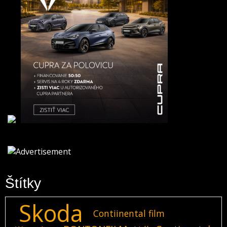
Štítky
Skoda
Contiinental film