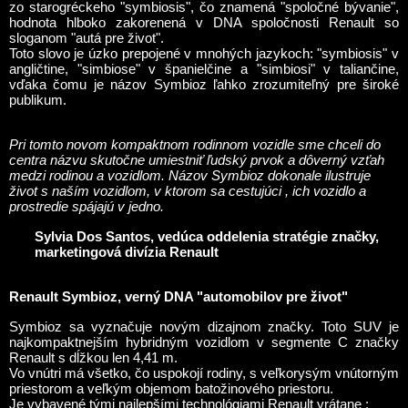
zo starogréckeho "symbiosis", čo znamená "spoločné bývanie",
hodnota hlboko zakorenená v DNA spoločnosti Renault so
sloganom "autá pre život".
Toto slovo je úzko prepojené v mnohých jazykoch: "symbiosis" v
angličtine, "simbiose" v španielčine a "simbiosi" v taliančine,
vďaka čomu je názov Symbioz ľahko zrozumiteľný pre široké
publikum.
Pri tomto novom kompaktnom rodinnom vozidle sme chceli do
centra názvu skutočne umiestniť ľudský prvok a dôverný vzťah
medzi rodinou a vozidlom. Názov Symbioz dokonale ilustruje
život s naším vozidlom, v ktorom sa cestujúci , ich vozidlo a
prostredie spájajú v jedno.
Sylvia Dos Santos, vedúca oddelenia stratégie značky,
marketingová divízia Renault
Renault Symbioz, verný DNA "automobilov pre život"
Symbioz sa vyznačuje novým dizajnom značky. Toto SUV je
najkompaktnejším hybridným vozidlom v segmente C značky
Renault s dĺžkou len 4,41 m.
Vo vnútri má všetko, čo uspokojí rodiny, s veľkorysým vnútorným
priestorom a veľkým objemom batožinového priestoru.
Je vybavené tými najlepšími technológiami Renault vrátane :