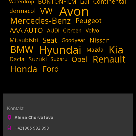
BONTONFILM
Continental
Lidl
Waterdrop
Avon
VW
dermacol
Mercedes-Benz
Peugeot
AAA AUTO
AUDI
Citroen
Volvo
Seat
Mitsubishi
Nissan
Goodyear
Hyundai
Kia
BMW
Mazda
Renault
Opel
Dacia
Suzuki
Subaru
Honda
Ford
Kontakt
Alena Chorvátová
+421905 992 998