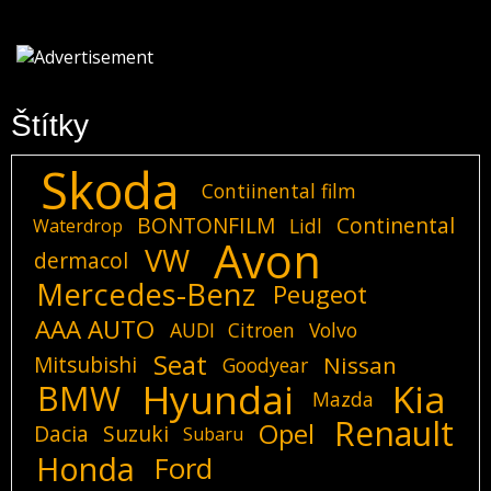
Štítky
Skoda
Contiinental film
BONTONFILM
Continental
Lidl
Waterdrop
Avon
VW
dermacol
Mercedes-Benz
Peugeot
AAA AUTO
AUDI
Citroen
Volvo
Seat
Mitsubishi
Nissan
Goodyear
Hyundai
Kia
BMW
Mazda
Renault
Opel
Dacia
Suzuki
Subaru
Honda
Ford