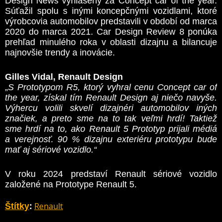
Design News vyhlásený za Concept car of the year.
Súťažil spolu s inými koncepčnými vozidlami, ktoré
výrobcovia automobilov predstavili v období od marca
2020 do marca 2021. Car Design Review 8 ponúka
prehľad minulého roka v oblasti dizajnu a bilancuje
najnovšie trendy a inovácie.
Gilles Vidal, Renault Design
„
S Prototypom R5, ktorý vyhral cenu Concept car of
the year, získal tím Renault Design aj niečo navyše.
Výhercu volili skvelí dizajnéri automobilov iných
značiek, a preto sme na to tak veľmi hrdí! Taktiež
sme hrdí na to, ako Renault 5 Prototyp prijali médiá
a verejnosť. 90 % dizajnu exteriéru prototypu bude
mať aj sériové vozidlo.“
V roku 2024 predstaví Renault sériové vozidlo
založené na Prototype Renault 5.
Renault
Štítky
: