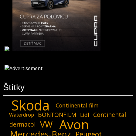
Štítky
Skoda
Contiinental film
BONTONFILM
Continental
Lidl
Waterdrop
Avon
VW
dermacol
Mercedes-Benz
Peugeot