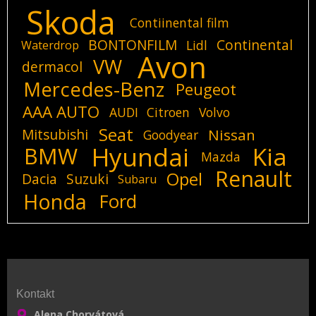
Skoda
Contiinental film
BONTONFILM
Continental
Lidl
Waterdrop
Avon
VW
dermacol
Mercedes-Benz
Peugeot
AAA AUTO
AUDI
Citroen
Volvo
Seat
Mitsubishi
Nissan
Goodyear
Hyundai
Kia
BMW
Mazda
Renault
Opel
Dacia
Suzuki
Subaru
Honda
Ford
Kontakt
Alena Chorvátová