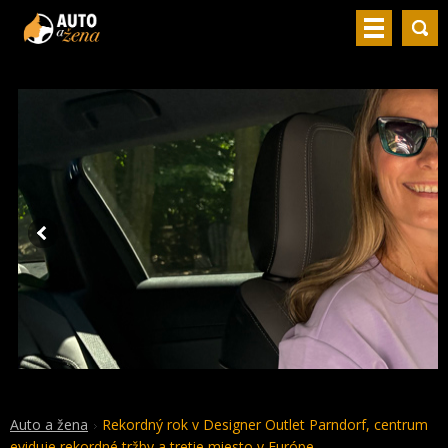
Auto a žena
Rekordný rok v Designer Outlet Parndorf, centrum
eviduje rekordné tržby a tretie miesto v Európe.