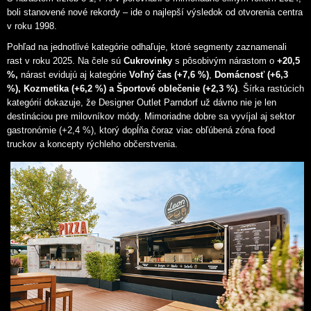
boli stanovené nové rekordy – ide o najlepší výsledok od otvorenia centra
v roku 1998.
Pohľad na jednotlivé kategórie odhaľuje, ktoré segmenty zaznamenali
rast v roku 2025. Na čele sú
Cukrovinky
s pôsobivým nárastom o
+20,5
%,
nárast evidujú aj kategórie
Voľný čas (+7,6 %)
,
Domácnosť (+6,3
%),
Kozmetika (+6,2 %) a
Športové oblečenie (+2,3 %)
. Šírka rastúcich
kategórií dokazuje, že Designer Outlet Parndorf už dávno nie je len
destináciou pre milovníkov módy. Mimoriadne dobre sa vyvíjal aj sektor
gastronómie (+2,4 %), ktorý dopĺňa čoraz viac obľúbená zóna food
truckov a koncepty rýchleho občerstvenia.