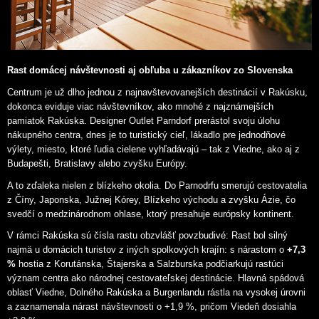
Rast domácej návštevnosti aj obľuba u zákazníkov zo Slovenska
Centrum je už dlho jednou z najnavštevovanejších destinácií v Rakúsku,
dokonca eviduje viac návštevníkov, ako mnohé z najznámejších
pamiatok Rakúska. Designer Outlet Parndorf prerástol svoju úlohu
nákupného centra, dnes je to turistický cieľ, lákadlo pre jednodňové
výlety, miesto, ktoré ľudia cielene vyhľadávajú – tak z Viedne, ako aj z
Budapešti, Bratislavy alebo zvyšku Európy.
A to zďaleka nielen z blízkeho okolia. Do Parnodrfu smerujú cestovatelia
z Číny, Japonska, Južnej Kórey, Blízkeho východu a zvyšku Ázie, čo
svedčí o medzinárodnom ohlase, ktorý presahuje európsky kontinent.
V rámci Rakúska sú čísla rastu obzvlášť povzbudivé: Rast bol silný
najmä u domácich turistov z iných spolkových krajín: s nárastom o
+7,3
%
hostia z Korutánska, Štajerska a Salzburska podčiarkujú rastúci
význam centra ako národnej cestovateľskej destinácie. Hlavná spádová
oblasť Viedne, Dolného Rakúska a Burgenlandu rástla na vysokej úrovni
a zaznamenala nárast návštevnosti o +1,9 %, pričom Viedeň dosiahla