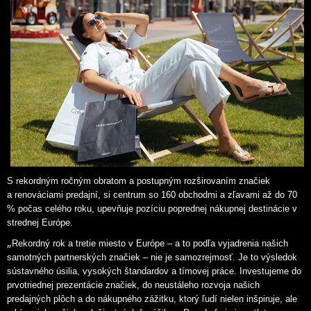
S rekordným ročným obratom a postupným rozširovaním značiek
a renováciami predajní, si centrum so 160 obchodmi a zľavami až do 70
% počas celého roku, upevňuje pozíciu poprednej nákupnej destinácie v
strednej Európe.
„
Rekordný rok a tretie miesto v Európe – a to podľa vyjadrenia našich
samotných partnerských značiek – nie je samozrejmosť. Je to výsledok
sústavného úsilia, vysokých štandardov a tímovej práce. Investujeme do
prvotriednej prezentácie značiek, do neustáleho rozvoja našich
predajných plôch a do nákupného zážitku, ktorý ľudí nielen inšpiruje, ale