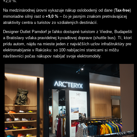
+2,0 %.
Na medzinárodnej úrovni vykazuje nákup oslobodený od dane (
Tax-free
)
mimoriadne silný rast o
+9,0 %
– čo je jasným znakom pretrvávajúcej
atraktivity centra u turistov zo vzdialených destinácií.
Designer Outlet Parndorf je ľahko dostupné turistom z Viedne, Budapešti
a Bratislavy vďaka pravidelnej kyvadlovej doprave (shuttle bus). Tí, ktorí
prídu autom, nájdu na mieste jeden z najväčších uzlov infraštruktúry pre
elektronabíjanie v Rakúsku: so 100 nabíjacími stanicami si môžu
návštevníci počas nákupov nabíjať svoje elektromobily.