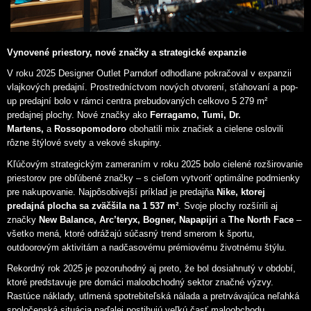
Vynovené priestory, nové značky a strategické expanzie
V roku 2025 Designer Outlet Parndorf odhodlane pokračoval v expanzii
vlajkových predajní. Prostredníctvom nových otvorení, sťahovaní a pop-
up predajní bolo v rámci centra prebudovaných celkovo 5 279 m²
predajnej plochy. Nové značky ako
Ferragamo, Tumi, Dr.
Martens,
a
Rossopomodoro
obohatili mix značiek a cielene oslovili
rôzne štýlové svety a vekové skupiny.
Kľúčovým strategickým zameraním v roku 2025 bolo cielené rozširovanie
priestorov pre obľúbené značky – s cieľom vytvoriť optimálne podmienky
pre nakupovanie. Najpôsobivejší príklad je predajňa
Nike, ktorej
predajná plocha sa zväčšila
na
1 537 m²
. Svoje plochy rozšírili aj
značky
New Balance, Arc’teryx, Bogner, Napapijri
a
The North Face
–
všetko mená, ktoré odrážajú súčasný trend smerom k športu,
outdoorovým aktivitám a nadčasovému prémiovému životnému štýlu.
Rekordný rok 2025 je pozoruhodný aj preto, že bol dosiahnutý v období,
ktoré predstavuje pre domáci maloobchodný sektor značné výzvy.
Rastúce náklady, utlmená spotrebiteľská nálada a pretrvávajúca neľahká
spoločenská situácia naďalej postihujú veľkú časť maloobchodu.