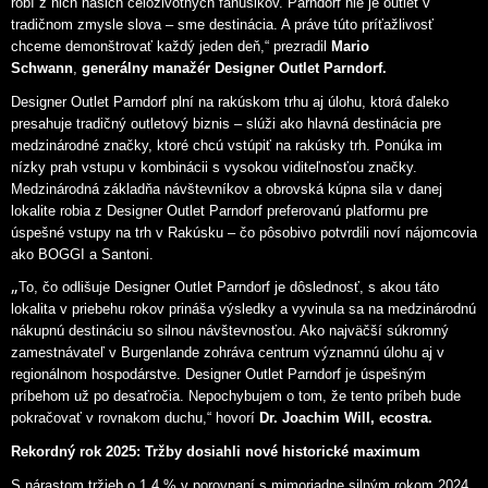
robí z nich našich celoživotných fanúšikov. Parndorf nie je outlet v
tradičnom zmysle slova – sme destinácia. A práve túto príťažlivosť
chceme demonštrovať každý jeden deň,“ prezradil
Mario
Schwann
,
generálny manažér Designer Outlet Parndorf.
Designer Outlet Parndorf plní na rakúskom trhu aj úlohu, ktorá ďaleko
presahuje tradičný outletový biznis – slúži ako hlavná destinácia pre
medzinárodné značky, ktoré chcú vstúpiť na rakúsky trh. Ponúka im
nízky prah vstupu v kombinácii s vysokou viditeľnosťou značky.
Medzinárodná základňa návštevníkov a obrovská kúpna sila v danej
lokalite robia z Designer Outlet Parndorf preferovanú platformu pre
úspešné vstupy na trh v Rakúsku – čo pôsobivo potvrdili noví nájomcovia
ako BOGGI a Santoni.
„
To, čo odlišuje Designer Outlet Parndorf je dôslednosť, s akou táto
lokalita v priebehu rokov prináša výsledky a vyvinula sa na medzinárodnú
nákupnú destináciu so silnou návštevnosťou. Ako najväčší súkromný
zamestnávateľ v Burgenlande zohráva centrum významnú úlohu aj v
regionálnom hospodárstve. Designer Outlet Parndorf je úspešným
príbehom už po desaťročia. Nepochybujem o tom, že tento príbeh bude
pokračovať v rovnakom duchu,“ hovorí
Dr. Joachim Will, ecostra.
Rekordný rok 2025: Tržby dosiahli nové historické maximum
S nárastom tržieb o 1,4 % v porovnaní s mimoriadne silným rokom 2024,