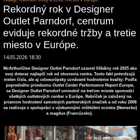
Rekordný rok v Designer
Outlet Parndorf, centrum
eviduje rekordné tržby a tretie
miesto v Európe.
14.05.2026 18:30
McArthurGlen Designer Outlet Parndorf uzavrel fiškálny rok 2025 ako
svoj doteraz najlepší rok od otvorenia centra. Tento fakt potvrdzujú
nielen čísla, ale aj celoeurópsky uznávané hodnotenie kvality: Podľa
popredného prieskumu
Outlet Center Performance Report Europe
,
sa Designer Outlet Parndorf umiestnil na treťom mieste spomedzi
všetkých outletových centier v Európe. Rebríček je založený na
priamom hodnotení samotných partnerských značiek a od roku 2008
sa realizuje v spolupráci s výskumnými inštitútmi ecostra (Nemecko)
a magdus (Francúzsko).