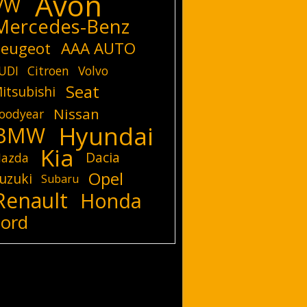
Avon
VW
Mercedes-Benz
eugeot
AAA AUTO
UDI
Citroen
Volvo
Seat
itsubishi
Nissan
oodyear
Hyundai
BMW
Kia
Dacia
azda
Opel
uzuki
Subaru
Renault
Honda
Ford