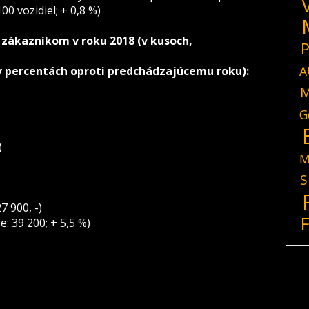
0 vozidiel; + 0,8 %)
zákazníkom v roku 2018 (v kusoch,
P
A
 v percentách oproti predchádzajúcemu roku):
M
G
)
M
S
7 900, -)
: 39 200; + 5,5 %)