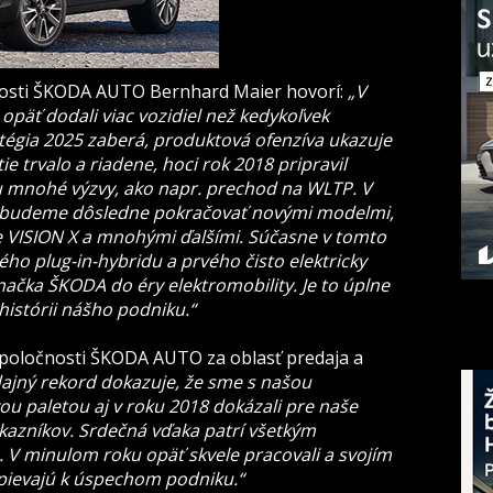
nosti ŠKODA AUTO Bernhard Maier hovorí:
„V
päť dodali viac vozidiel než kedykoľvek
tégia 2025 zaberá, produktová ofenzíva ukazuje
ie trvalo a riadene, hoci rok 2018 pripravil
mnohé výzvy, ako napr. prechod na WLTP. V
e budeme dôsledne pokračovať novými modelmi,
ie VISION X a mnohými ďalšími. Súčasne v tomto
o plug-in-hybridu a prvého čisto elektricky
čka ŠKODA do éry elektromobility. Je to úplne
istórii nášho podniku.“
 spoločnosti ŠKODA AUTO za oblasť predaja a
ajný rekord dokazuje, že sme s našou
 paletou aj v roku 2018 dokázali pre naše
kazníkov. Srdečná vďaka patrí všetkým
 V minulom roku opäť skvele pracovali a svojím
pievajú k úspechom podniku.“