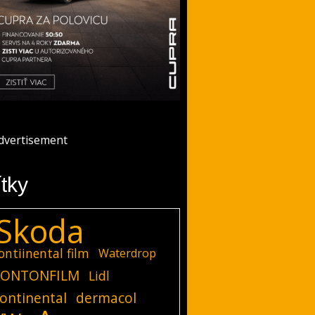
ítky
Skoda
ontiinental film
Waterdrop
ONTONFILM
Lidl
ontinental
dermacol