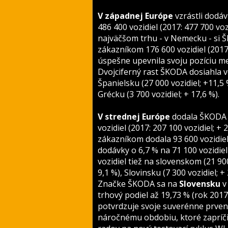
V západnej Európe
vzrástli dodáv
486 400 vozidiel (2017: 477 700 v
najväčšom trhu - v Nemecku - si Š
zákazníkom 176 600 vozidiel (2017:
úspešne upevnila svoju pozíciu m
Dvojciferný rast ŠKODA dosiahla vo
Španielsku (27 000 vozidiel; +11,5 
Grécku (3 700 vozidiel; +
17,6 %).
V strednej Európe
dodala ŠKODA v
vozidiel (2017: 207 100 vozidiel;
zákazníkom dodala 93 600 vozidiel (
dodávky o 6,7 % na 71 100 vozidiel
vozidiel tiež na slovenskom (21 900
9,1 %), Slovinsku (7 300 vozidiel; +
Značke ŠKODA sa na
Slovensku
v
trhový podiel až 19,73 % (rok 2017
potvrdzuje svoje suverénne prven
náročnému obdobiu, ktoré zapríči