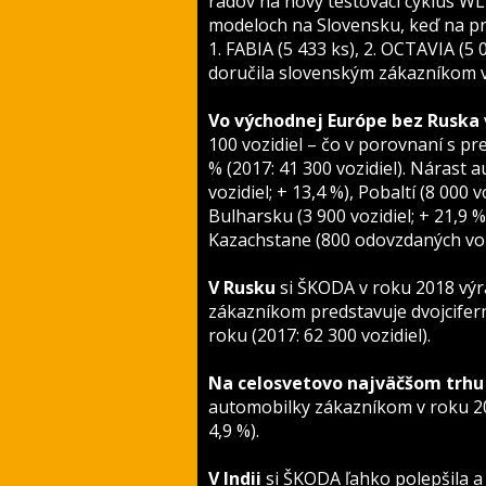
radov na nový testovací cyklus WL
modeloch na Slovensku, keď na pr
1. FABIA (5 433 ks), 2. OCTAVIA (5
doručila slovenským zákazníkom v 
Vo východnej Európe bez Ruska
100 vozidiel – čo v porovnaní s p
% (2017: 41 300 vozidiel). Nárast
vozidiel; + 13,4 %), Pobaltí (8 000 v
Bulharsku (3 900 vozidiel; + 21,9 %)
Kazachstane (800 odovzdaných vozi
V Rusku
si ŠKODA v roku 2018 výra
zákazníkom predstavuje dvojcifer
roku (2017: 62 300 vozidiel).
Na celosvetovo najväčšom trhu 
automobilky zákazníkom v roku 201
4,9 %).
V Indii
si ŠKODA ľahko polepšila a