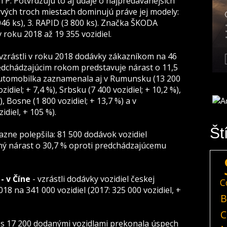
TP. Potvrdzujú to aj údaje o najpredávanejších
vých troch miestach dominujú práve jej modely:
 046 ks), 3. RAPID (3 800 ks). Značka ŠKODA
roku 2018 až 19 355 vozidiel.
vzrástli v roku 2018 dodávky zákazníkom na 46
redchádzajúcim rokom predstavuje nárast o 11,5
 automobilka zaznamenala aj v Rumunsku (13 200
ozidiel; + 7,4 %), Srbsku (7 400 vozidiel; + 10,2 %),
, Bosne (1 800 vozidiel; + 13,7 %) a v
diel, + 105 %).
Št
zne polepšila: 81 500 dodávok vozidiel
ný nárast o 30,7 % oproti predchádzajúcemu
- v Číne
- vzrástli dodávky vozidiel českej
C
8 na 341 000 vozidiel (2017: 325 000 vozidiel, +
B
C
 s 17 200 dodanými vozidlami prekonala úspech