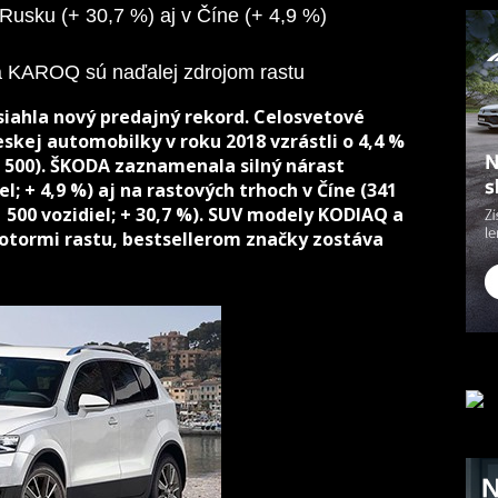
 Rusku (+ 30,7 %) aj v Číne (+ 4,9 %)
KAROQ sú naďalej zdrojom rastu
siahla nový predajný rekord. Celosvetové
skej automobilky v roku 2018 vzrástli o 4,4 %
00 500). ŠKODA zaznamenala silný nárast
el; + 4,9 %) aj na rastových trhoch v Číne (341
81 500 vozidiel; + 30,7 %). SUV modely KODIAQ a
otormi rastu, bestsellerom značky zostáva