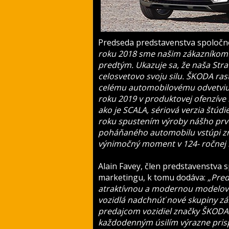
Predseda predstavenstva spoloč
roku 2018 sme našim zákazníkom o
predtým. Ukazuje sa, že naša Stra
celosvetovo svoju silu. ŠKODA rast
celému automobilovému odvetviu 
roku 2019 v produktovej ofenzív
ako je SCALA, sériová verzia štúd
roku spustením výroby nášho prvéh
poháňaného automobilu vstúpi zna
výnimočný moment v 124- ročnej h
Alain Favey, člen predstavenstva
marketingu, k tomu dodáva:
„Pred
atraktívnou a modernou modelovou
vozidlá nadchnúť nové skupiny zá
predajcom vozidiel značky ŠKODA.
každodenným úsilím výrazne pris