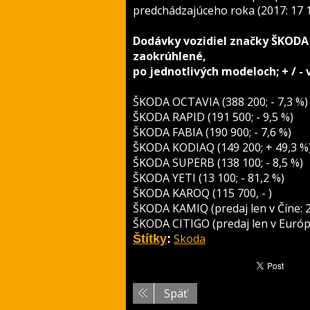
predchádzajúceho roka (2017: 17 10
Dodávky vozidiel značky ŠKODA 
zaokrúhlené,
po jednotlivých modeloch; + / -
ŠKODA OCTAVIA (388 200; - 7,3 %)
ŠKODA RAPID (191 500; - 9,5 %)
ŠKODA FABIA (190 900; - 7,6 %)
ŠKODA KODIAQ (149 200; + 49,3 %
ŠKODA SUPERB (138 100; - 8,5 %)
ŠKODA YETI (13 100; - 81,2 %)
ŠKODA KAROQ (115 700, - )
ŠKODA KAMIQ (predaj len v Číne: 2
ŠKODA CITIGO (predaj len v Európe
Skoda
Štítky
:
Späť