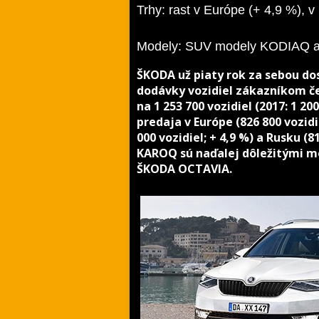
Trhy: rast v Európe (+ 4,9 %), v
Modely: SUV modely KODIAQ a 
ŠKODA už piaty rok za sebou do
dodávky vozidiel zákazníkom če
na 1 253 700 vozidiel (2017: 1 2
predaja v Európe (826 800 vozidi
000 vozidiel; + 4,9 %) a Rusku (
KAROQ sú naďalej dôležitými m
ŠKODA OCTAVIA.