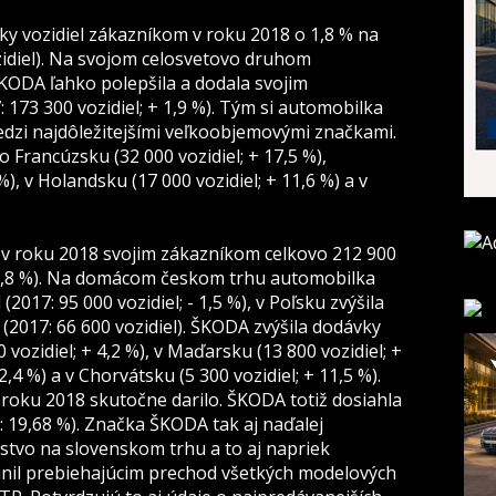
ky vozidiel zákazníkom v roku 2018 o 1,8 % na
ozidiel). Na svojom celosvetovo druhom
KODA ľahko polepšila a dodala svojim
 173 300 vozidiel; + 1,9 %). Tým si automobilka
edzi najdôležitejšími veľkoobjemovými značkami.
 Francúzsku (32 000 vozidiel; + 17,5 %),
%), v Holandsku (17 000 vozidiel; + 11,6 %) a v
 roku 2018 svojim zákazníkom celkovo 212 900
 + 2,8 %). Na domácom českom trhu automobilka
2017: 95 000 vozidiel; - 1,5 %), v Poľsku zvýšila
 (2017: 66 600 vozidiel). ŠKODA zvýšila dodávky
 vozidiel; + 4,2 %), v Maďarsku (13 800 vozidiel; +
 2,4 %) a v Chorvátsku (5 300 vozidiel; + 11,5 %).
 roku 2018 skutočne darilo. ŠKODA totiž dosiahla
: 19,68 %). Značka ŠKODA tak aj naďalej
stvo na slovenskom trhu a to aj napriek
nil prebiehajúcim prechod všetkých modelových