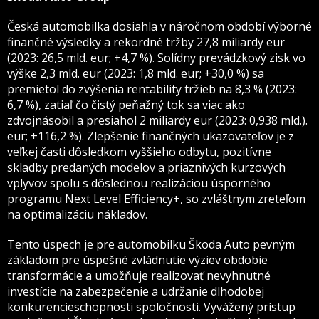
Česká automobilka dosiahla v náročnom období výborné
finančné výsledky a rekordné tržby 27,8 miliardy eur
(2023: 26,5 mld. eur; +4,7 %). Solídny prevádzkový zisk vo
výške 2,3 mld. eur (2023: 1,8 mld. eur; +30,0 %) sa
premietol do zvýšenia rentability tržieb na 8,3 % (2023:
6,7 %), zatiaľ čo čistý peňažný tok sa viac ako
zdvojnásobil a presiahol 2 miliardy eur (2023: 0,938 mld.).
eur; +116,2 %). Zlepšenie finančných ukazovateľov je z
veľkej časti dôsledkom vyššieho odbytu, pozitívne
skladby predaných modelov a priaznivých kurzových
vplyvov spolu s dôslednou realizáciou úsporného
programu Next Level Efficiency+, so zvláštnym zreteľom
na optimalizáciu nákladov.
Tento úspech je pre automobilku Škoda Auto pevným
základom pre úspešné zvládnutie výziev obdobie
transformácie a umožňuje realizovať nevyhnutné
investície na zabezpečenie a udržanie dlhodobej
konkurencieschopnosti spoločnosti. Vyvážený prístup