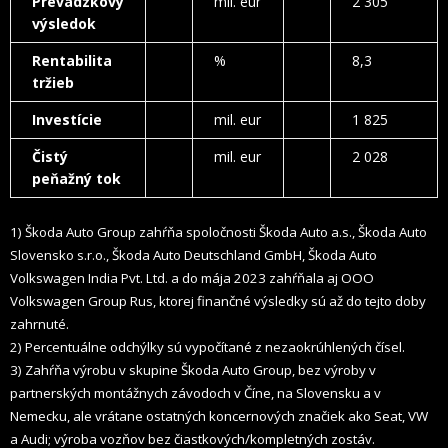
Prevádzkový
mil. eur
2 305
výsledok
Rentabilita
%
8,3
tržieb
Investície
mil. eur
1 825
Čistý
mil. eur
2 028
peňažný tok
1) Škoda Auto Group zahŕňa spoločnosti Škoda Auto a.s., Škoda Auto
Slovensko s.r.o., Škoda Auto Deutschland GmbH,
Škoda Auto
Volkswagen India Pvt. Ltd. a do mája 2023 zahŕňala aj OOO
Volkswagen Group Rus, ktorej finančné výsledky sú až do tejto doby
zahrnuté.
2) Percentuálne odchýlky sú vypočítané z nezaokrúhlených čísel.
3) Zahŕňa výrobu v skupine Škoda Auto Group, bez výroby v
partnerských montážnych závodoch v Číne, na Slovensku
a v
Nemecku, ale vrátane ostatných koncernových značiek ako Seat, VW
a Audi; výroba vozňov bez čiastkových/kompletných zostáv.