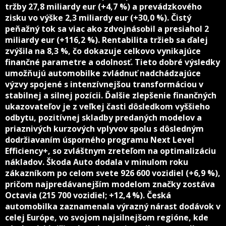
tržby 27,8 miliardy eur (+4,7 %) a prevádzkového
zisku vo výške 2,3 miliardy eur (+30,0 %). Čistý
peňažný tok sa viac ako zdvojnásobil a presiahol 2
miliardy eur (+116,2 %). Rentabilita tržieb sa ďalej
zvýšila na 8,3 %, čo dokazuje celkovo vynikajúce
finančné parametre a odolnosť. Tieto dobré výsledky
umožňujú automobilke zvládnuť nadchádzajúce
výzvy spojené s intenzívnejšou transformáciou v
stabilnej a silnej pozícii. Ďalšie zlepšenie finančných
ukazovateľov je z veľkej časti dôsledkom vyššieho
odbytu, pozitívnej skladby predaných modelov a
priaznivých kurzových vplyvov spolu s dôsledným
dodržiavaním úsporného programu Next Level
Efficiency+, so zvláštnym zreteľom na optimalizáciu
nákladov. Škoda Auto dodala v minulom roku
zákazníkom po celom svete 926 600 vozidiel (+6,9 %),
pričom najpredávanejším modelom značky zostáva
Octavia (215 700 vozidiel; +12,4 %). Česká
automobilka zaznamenala výrazný nárast dodávok v
celej Európe, vo svojom najsilnejšom regióne, kde