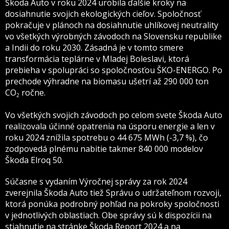
Škoda Auto v roku 2024 urobila ďalšie kroky na
dosiahnutie svojich ekologických cieľov. Spoločnosť
pokračuje v plánoch na dosiahnutie uhlíkovej neutrality
vo všetkých výrobných závodoch na Slovensku republike
a Indii do roku 2030. Zásadná je v tomto smere
transformácia teplárne v Mladej Boleslavi, ktorá
prebieha v spolupráci so spoločnosťou ŠKO-ENERGO. Po
prechode výhradne na biomasu ušetrí až 290 000 ton
CO
ročne.
2
Vo všetkých svojich závodoch po celom svete Škoda Auto
realizovala účinné opatrenia na úsporu energie a len v
roku 2024 znížila spotrebu o 44 675 MWh (-3,7 %), čo
zodpovedá plnému nabitie takmer 840 000 modelov
Škoda Elroq 50.
Súčasne s vydaním Výročnej správy za rok 2024
zverejnila Škoda Auto tiež Správu o udržateľnom rozvoji,
ktorá ponúka podrobný pohľad na pokroky spoločnosti
v jednotlivých oblastiach. Obe správy sú k dispozícii na
stiahnutie na stránke
Škoda Report 2024
a na