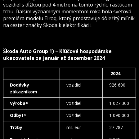
vozidiel s dĺžkou pod 4 metre na tomto rýchlo rastúcom
trhu. Ďalším významným momentom roka bola svetová
premiéra modelu Elroq, ktorý predstavuje dôležitý míľnik
na cester značky Škoda k elektrifikácii.
Škoda Auto Group 1) – Kľúčové hospodárske
ukazovatele za január až december 2024
2024
Dodávky
vozidiel
926 600
zákazníkom
Výroba
vozidiel
1 027 300
3)
Odbyt
vozidiel
1 090 000
4)
Tržby
mil. eur
27 787