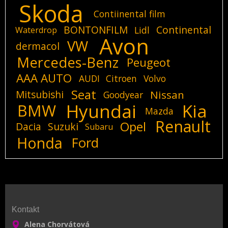
Skoda
Contiinental film
BONTONFILM
Continental
Lidl
Waterdrop
Avon
VW
dermacol
Mercedes-Benz
Peugeot
AAA AUTO
AUDI
Citroen
Volvo
Seat
Mitsubishi
Nissan
Goodyear
Hyundai
Kia
BMW
Mazda
Renault
Opel
Dacia
Suzuki
Subaru
Honda
Ford
Kontakt
Alena Chorvátová