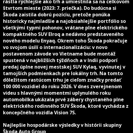
rástla rýchlejšie ako trh a umiestnila sa na celkovom
štvrtom mieste (2023: 7. priečka). Do budúcna si
Škoda zaistila dobrú pozíciu, pretože ponúka
historicky najmladšie a najobsiahlejšie portfólio so
všetkými typmi pohonov, vrátane plne elektrického
kompaktného SUV Elroq a nedávno predstaveného
nového modelu Enyaq. Okrem toho Škoda pokračuje
vo svojom úsilí o internacionalizáciu: v novo
postavenom závode vo Vietname bude montáž
spustená v najbližších týždňoch a v Indii podporí
predaj úplne novej mestskej SUV Kylaq, vyvinutej v
tamojších podmienkach pre lokálny trh. Na tomto
dôležitom rastúcom trhu je cieľom značky predať
100 000 vozidiel do roku 2026. V dnes zverejnenom
videu s hlavnými momentmi uplynulého roku
automobilka ukázala prvé zábery chystaného plne
elektrického rodinného SUV Škoda, ktoré vychádza z
koncepčného vozidla Vision 7S.
Najlepšie hospodárske výsledky v histórii skupiny
Škoda Auto Group