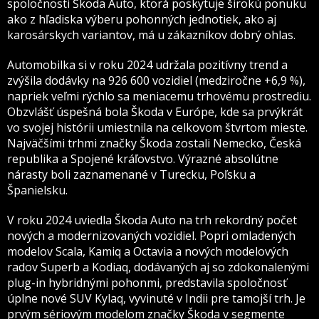
spoločnosti Škoda Auto, ktorá poskytuje širokú ponuku
ako z hľadiska výberu pohonných jednotiek, ako aj
karosárskych variantov, má u zákazníkov dobrý ohlas.
Automobilka si v roku 2024 udržala pozitívny trend a
zvýšila dodávky na 926 600 vozidiel (medziročne +6,9 %),
napriek veľmi rýchlo sa meniacemu trhovému prostrediu.
Obzvlášť úspešná bola Škoda v Európe, kde sa prvýkrát
vo svojej histórii umiestnila na celkovom štvrtom mieste.
Najväčšími trhmi značky Škoda zostali Nemecko, Česká
republika a Spojené kráľovstvo. Výrazné absolútne
nárasty boli zaznamenané v Turecku, Poľsku a
Španielsku.
V roku 2024 uviedla Škoda Auto na trh rekordný počet
nových a modernizovaných vozidiel. Popri omladených
modelov Scala, Kamiq a Octavia a nových modelových
radov Superb a Kodiaq, dodávaných aj so zdokonalenými
plug-in hybridnými pohonmi, predstavila spoločnosť
úplne nové SUV Kylaq, vyvinuté v Indii pre tamojší trh. Je
prvým sériovým modelom značky Škoda v segmente