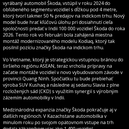
vyrábaný automobil Škoda, vstúpil v roku 2024 do
obľúbeného segmentu vozidiel s dĺžkou pod 4 metre,
ktorý tvorí takmer 50 % predajov na indickom trhu. Nový
model bude hrať kľúčovú úlohu pri dosiahnutí cieľa
spoločnosti predať v Indii 100 000 vozidiel Škoda do roka
2026. Tento rok vo februári bola zahájená miestna
montáž modernizovaného modelu Kodiaq, ktorý tak
posilnil pozíciu značky Škoda na indickom trhu.
Vo Vietname, ktorý je strategickou vstupnou bránou do
širšieho regiónu ASEAN, teraz vrcholia prípravy na
začatie montáže vozidiel v novo vybudovanom závode v
provincii Quang Ninh. Spočiatku tu bude prebiehať
výroba SUV Kushaq a následne aj sedanu Slavia z plne
rozložených sád (CKD) s využitím synergií s výrobným
zázemím automobilky v Indii.
Medzinárodná expanzia značky Škoda pokračuje aj v
ďalších regiónoch. V Kazachstane automobilka v
minulom roku po svojom opätovnom vstupe na trh
dodala zákazníkom viac ako 1 400 vozidiel.