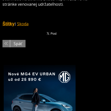
stránke
venovanej udržateľnosti
.
Skoda
Štítky
:
Späť