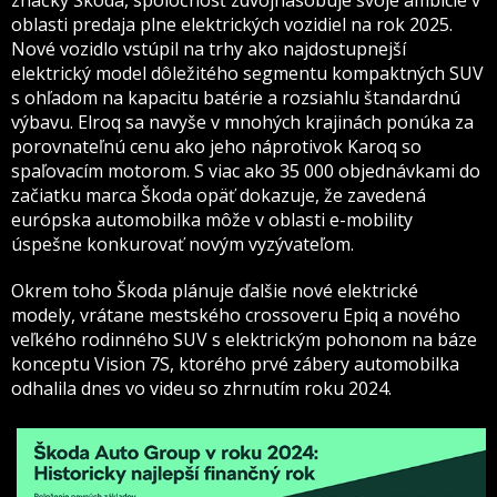
oblasti predaja plne elektrických vozidiel na rok 2025.
Nové vozidlo vstúpil na trhy ako najdostupnejší
elektrický model dôležitého segmentu kompaktných SUV
s ohľadom na kapacitu batérie a rozsiahlu štandardnú
výbavu. Elroq sa navyše v mnohých krajinách ponúka za
porovnateľnú cenu ako jeho náprotivok Karoq so
spaľovacím motorom. S viac ako 35 000 objednávkami do
začiatku marca Škoda opäť dokazuje, že zavedená
európska automobilka môže v oblasti e-mobility
úspešne konkurovať novým vyzývateľom.
Okrem toho Škoda plánuje ďalšie nové elektrické
modely, vrátane mestského crossoveru Epiq a nového
veľkého rodinného SUV s elektrickým pohonom na báze
konceptu Vision 7S, ktorého prvé zábery automobilka
odhalila dnes vo videu so zhrnutím roku 2024.