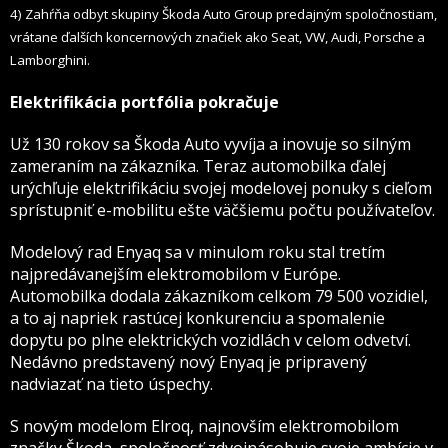
4) Zahŕňa odbyt skupiny Škoda Auto Group predajným spoločnostiam,
vrátane ďalších koncernových značiek ako Seat, VW, Audi, Porsche a
Lamborghini.
Elektrifikácia portfólia pokračuje
Už 130 rokov sa Škoda Auto vyvíja a inovuje so silným
zameraním na zákazníka. Teraz automobilka ďalej
urýchľuje elektrifikáciu svojej modelovej ponuky s cieľom
sprístupniť e-mobilitu ešte väčšiemu počtu používateľov.
Modelový rad Enyaq sa v minulom roku stal tretím
najpredávanejším elektromobilom v Európe.
Automobilka dodala zákazníkom celkom 79 500 vozidiel,
a to aj napriek rastúcej konkurenciu a spomalenie
dopytu po plne elektrických vozidlách v celom odvetví.
Nedávno predstavený nový Enyaq je pripravený
nadviazať na tieto úspechy.
S novým modelom Elroq, najnovším elektromobilom
značky Škoda, spoločnosť zdvojnásobuje svoje ambície v