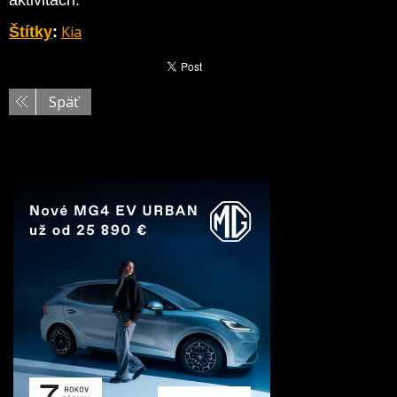
aktivitách.
Kia
Štítky
:
Späť