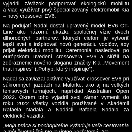
vyjadril záväzok podporovať ekologickú mobilitu
a viac využívať prvý špecializovaný elektromobil Kia
– nový crossover EV6.
Na podujatí Nadal dostal upravený model EV6 GT-
Line ako názornú ukážku spoločnej vízie dvoch
dlhoročných partnerov, ktorých cieľom je vytvoriť
lepší svet a inšpirovať novú generáciu vodičov, aby
prijali elektrickú mobilitu. Ceremoniál nasledoval po
európskom uvedení crossovera EV6 a slúžil na
zdôraznenie nového sloganu značky Kia „Movement
that inspires“ („Pohyb, ktorý inšpiruje“).
Nadal sa zaviazal aktívne využívať crossover EV6 pri
súkromných jazdách na Malorke, ako aj na veľkých
tenisových turnajoch, napríklad Australian Open
2022. Okrem toho vyjadril svoj zámer vymeniť do
roku 2022 všetky vozidlá používané v Akadémii
Rafaela Nadala a Nadácii Rafaela Nadala za
elektrické vozidlá.
„Moja práca si pochopiteľne vyžaduje veľa cestovania
a môj životný štýl nie je úplne udržateľný. Ale