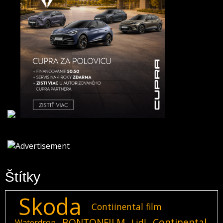
Štítky
Skoda
Contiinental film
BONTONFILM
Continental
Lidl
Waterdrop