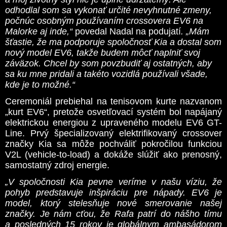
odhodlal som sa vykonať určité nevyhnutné zmeny,
počnúc osobným používaním crossovera EV6 na
Malorke aj inde,“
povedal Nadal na podujatí
. „Mám
šťastie, že ma podporuje spoločnosť Kia a dostal som
nový model EV6, takže budem môcť naplniť svoj
záväzok. Chcel by som povzbudiť aj ostatných, aby
sa ku mne pridali a takéto vozidlá používali všade,
kde je to možné.“
Ceremoniál prebiehal na tenisovom kurte nazvanom
„kurt EV6“, pretože osvetľovací systém bol napájaný
elektrickou energiou z upraveného modelu EV6 GT-
Line. Prvý špecializovaný elektrifikovaný crossover
značky Kia sa môže pochváliť pokročilou funkciou
V2L (vehicle-to-load) a dokáže slúžiť ako prenosný,
samostatný zdroj energie.
„V spoločnosti Kia pevne veríme v našu víziu, že
pohyb predstavuje inšpiráciu pre nápady. EV6 je
model, ktorý stelesňuje nové smerovanie našej
značky. Je nám cťou, že Rafa patrí do nášho tímu
a posledných 15 rokov je globálnym ambasádorom