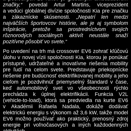
značky,“
povedal Artur Martins, viceprezident
a vedúci globálnej divízie spoločnosti Kia pre značku
a zákaznícke skúsenosti.
„Nepatrí len medzi
najväčších športovcov histórie, ale je aj symbolom
inšpirácie, pretože sa prostredníctvom svojich
rôznorodých sociálnych aktivít neustále snaží
pozitívne pôsobiť vo svete.“
Po uvedení na trh má crossover EV6 zohrať kľúčovú
úlohu v novej vízii spoločnosti Kia, ktorou je ponúkať
prístupné, udržateľné a inovatívne riešenia mobility
pre ľudí na celom svete. Predstavuje priekopnícke
riešenie pre budúcnosť elektrifikovanej mobility a jeho
cieľom je pozdvihnúť priemyselný štandard v čase,
keď automobilový svet vo všeobecnosti rýchlo
prechádza k úplnej elektrifikácii. Funkcia V2L
(vehicle-to-load), ktorá sa predviedla na kurte EV6
v Akadémii Rafaela Nadala, dokáže dodávať
elektrickú energiu s výkonom až 3,6 kW, takže model
EV6 možno používať ako praktický, prenosný zdroj
energie pri voľnočasových a iných každodenných