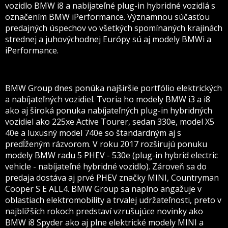
vozidlo BMW i8 a nabíjateľné plug-in hybridné vozidlá s
označením BMW iPerformance. Významnou súčasťou
predajných úspechov vo všetkých spomínaných krajinách
strednej a juhovýchodnej Európy sú aj modely BMWi a
iPerformance.
BMW Group dnes ponúka najširšie portfólio elektrických
a nabíjateľných vozidiel. Tvoria ho modely BMW i3 a i8
ako aj široká ponuka nabíjateľných plug-in hybridných
vozidiel ako 225xe Active Tourer, sedan 330e, model X5
40e a luxusný model 740e so štandardným aj s
predĺženým rázvorom. V roku 2017 rozširujú ponuku
modely BMW radu 5 PHEV - 530e (plug-in hybrid electric
vehicle - nabíjateľné hybridné vozidlo). Zároveň sa do
predaja dostáva aj prvé PHEV značky MINI, Countryman
Cooper S E ALL4. BMW Group sa naplno angažuje v
oblastiach elektromobility a trvalej udržateľnosti, preto v
najbližších rokoch predstaví vzrušujúce novinky ako
BMW i8 Spyder ako aj plne elektrické modely MINI a