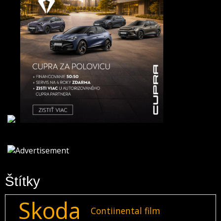
Štítky
Skoda
Contiinental film