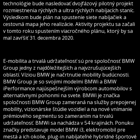
technológie bude nasledovať dvojfázový pilotný projekt
rozmiestnenia rýchlych a ultra rýchlych nabíjacích staníc.
Výsledkom bude plán na spustenie siete nabíjačiek a
cestovná mapa jeho realizácie. Aktivity projektu sa začali
v tomto roku spustením viacročného plánu, ktorý by sa
mal zavŕšiť 31. decembra 2020.
E-mobilita a trvalá udržateľnosť sú pre spoločnosť BMW
Group jedny z najdôležitejších a najvzrušujúcejších
oblastí. Víziou BMW je načrtnutie mobility budúcnosti.
BMW Group je so svojimi modelmi BMWi a BMW
iPerformance najúspešnejším výrobcom automobilov s
alternatívnymi pohonmi na svete. BMWi je značka
spoločnosti BMW Group zameraná na služby prepojenej
mobility, vizionárske štúdie vozidiel a na nové vnímanie
prémiového segmentu so zameraním na trvalú
udržateľnosť. BMWi sa nachádza v 54 krajinách. Ponuku
značky predstavuje model BMW i3, elektromobil pre
mestá a ich okolie, plug-in nabíjateľné hybridné športové