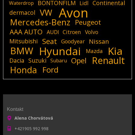
BONTONFILM
Continental
Lidl
Waterdrop
Avon
VW
dermacol
Mercedes-Benz
Peugeot
AAA AUTO
AUDI
Citroen
Volvo
Seat
Mitsubishi
Nissan
Goodyear
Hyundai
Kia
BMW
Mazda
Renault
Opel
Dacia
Suzuki
Subaru
Honda
Ford
Kontakt
Alena Chorvátová
+421905 992 998