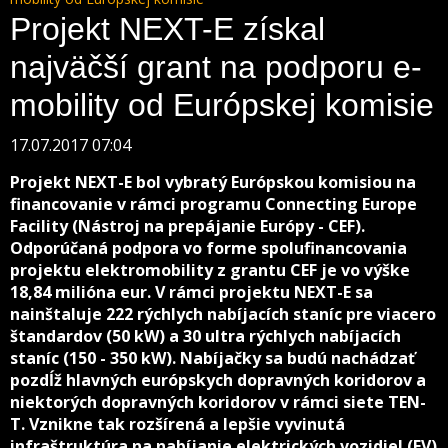
Projekt NEXT-E získal
najväčší grant na podporu e-
mobility od Európskej komisie
17.07.2017 07:04
Projekt NEXT-E bol vybratý Európskou komisiou na
financovanie v rámci programu Connecting Europe
Facility (Nástroj na prepájanie Európy - CEF).
Odporúčaná podpora vo forme spolufinancovania
projektu elektromobility z grantu CEF je vo výške
18,84 milióna eur. V rámci projektu NEXT-E sa
nainštaluje 222 rýchlych nabíjacích staníc pre viacero
štandardov (50 kW) a 30 ultra rýchlych nabíjacích
staníc (150 - 350 kW). Nabíjačky sa budú nachádzať
pozdĺž hlavných európskych dopravných koridorov a
niektorých dopravných koridorov v rámci siete TEN-
T. Vznikne tak rozšírená a lepšie vyvinutá
infraštruktúra na nabíjanie elektrických vozidiel (EV)