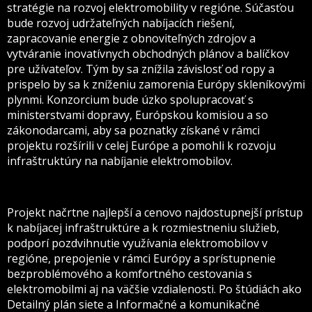
stratégie na rozvoj elektromobility v regióne. Súčasťou
bude rozvoj udržateľných nabíjacích riešení,
zapracovanie energie z obnoviteľných zdrojov a
vytváranie inovatívnych obchodných plánov a balíčkov
pre užívateľov. Tým by sa znížila závislosť od ropy a
prispelo by sa k zníženiu zamorenia Európy skleníkovými
plynmi. Konzorcium bude úzko spolupracovať s
ministerstvami dopravy, Európskou komisiou a so
zákonodarcami, aby sa poznatky získané v rámci
projektu rozšírili v celej Európe a pomohli k rozvoju
infraštruktúry na nabíjanie elektromobilov.
Projekt načrtne najlepší a cenovo najdostupnejší prístup
k nabíjacej infraštruktúre a k rozmiestneniu služieb,
podporí pozdvihnutie využívania elektromobilov v
regióne, prepojenie v rámci Európy a sprístupnenie
bezproblémového a komfortného cestovania s
elektromobilmi aj na väčšie vzdialenosti. Po štúdiách ako
Detailný plán siete a Informačné a komunikačné