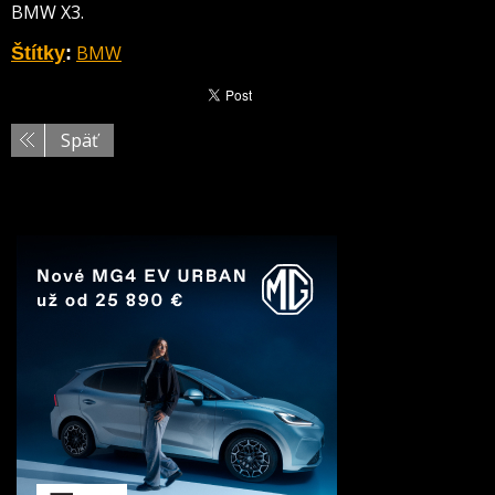
BMW X3.
BMW
Štítky
:
Späť