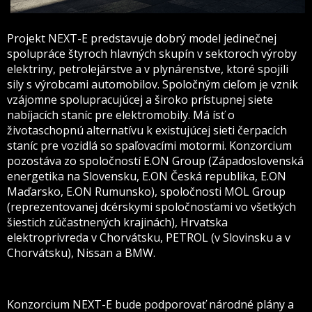
Projekt NEXT-E predstavuje dobrý model jedinečnej
spolupráce štyroch hlavných skupín v sektoroch výroby
elektriny, petrolejárstve a v plynárenstve, ktoré spojili
sily s výrobcami automobilov. Spoločným cieľom je vznik
vzájomne spolupracujúcej a široko prístupnej siete
nabíjacích staníc pre elektromobily. Má ísť o
životaschopnú alternatívu k existujúcej sieti čerpacích
staníc pre vozidlá so spaľovacími motormi. Konzorcium
pozostáva zo spoločností E.ON Group (Západoslovenská
energetika na Slovensku, E.ON Česká republika, E.ON
Maďarsko, E.ON Rumunsko), spoločnosti MOL Group
(reprezentovanej dcérskymi spoločnosťami vo všetkých
šiestich zúčastnených krajinách), Hrvatska
elektroprivreda v Chorvátsku, PETROL (v Slovinsku a v
Chorvátsku), Nissan a BMW.
Konzorcium NEXT-E bude podporovať národné plány a