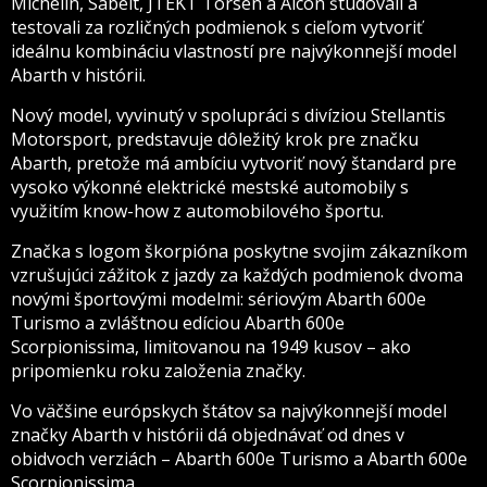
Michelin, Sabelt, JTEKT Torsen a Alcon študovali a
testovali za rozličných podmienok s cieľom vytvoriť
ideálnu kombináciu vlastností pre najvýkonnejší model
Abarth v histórii.
Nový model, vyvinutý v spolupráci s divíziou Stellantis
Motorsport, predstavuje dôležitý krok pre značku
Abarth, pretože má ambíciu vytvoriť nový štandard pre
vysoko výkonné elektrické mestské automobily s
využitím know-how z automobilového športu.
Značka s logom škorpióna poskytne svojim zákazníkom
vzrušujúci zážitok z jazdy za každých podmienok dvoma
novými športovými modelmi: sériovým Abarth 600e
Turismo a zvláštnou edíciou Abarth 600e
Scorpionissima, limitovanou na 1949 kusov – ako
pripomienku roku založenia značky.
Vo väčšine európskych štátov sa najvýkonnejší model
značky Abarth v histórii dá objednávať od dnes v
obidvoch verziách – Abarth 600e Turismo a Abarth 600e
Scorpionissima.