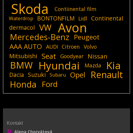
Skoda
Contiinental film
BONTONFILM
Continental
Lidl
Waterdrop
Avon
VW
dermacol
Mercedes-Benz
Peugeot
AAA AUTO
AUDI
Citroen
Volvo
Seat
Mitsubishi
Nissan
Goodyear
Hyundai
Kia
BMW
Mazda
Renault
Opel
Dacia
Suzuki
Subaru
Honda
Ford
Kontakt
Alena Chorvátová