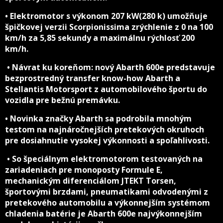
• Elektromotor s výkonom 207 kW(280 k) umožňuje
špičkovej verzii Scorpionissima zrýchlenie z 0 na 100
km/h za 5,85 sekundy a maximálnu rýchlosť 200
km/h.
• Návrat ku koreňom: nový Abarth 600e predstavuje
bezprostredný transfer know-how Abarth a
Stellantis Motorsport z automobilového športu do
vozidla pre bežnú premávku.
• Novinka značky Abarth sa podrobila mnohým
testom na najnáročnejších pretekových okruhoch
pre dosiahnutie vysokej výkonnosti a spoľahlivosti.
• So špeciálnym elektromotorom testovaných na
zariadeniach pre monoposty Formule E,
mechanickým diferenciálom JTEKT Torsen,
športovými brzdami, pneumatikami odvodenými z
pretekového automobilu a výkonnejším systémom
chladenia batérie je Abarth 600e najvýkonnejším