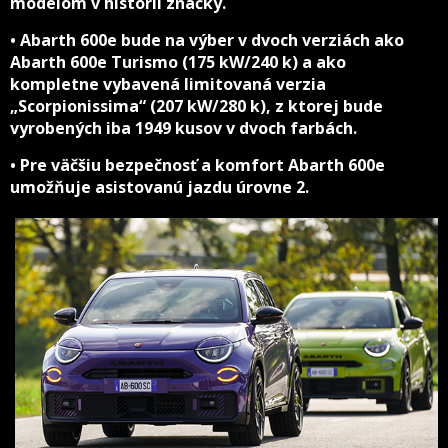
modelom v histórii značky.
• Abarth 600e bude na výber v dvoch verziách ako
Abarth 600e Turismo (175 kW/240 k) a ako
kompletne vybavená limitovaná verzia
„Scorpionissima“ (207 kW/280 k), z ktorej bude
vyrobených iba 1949 kusov v dvoch farbách.
• Pre väčšiu bezpečnosť a komfort Abarth 600e
umožňuje asistovanú jazdu úrovne 2.