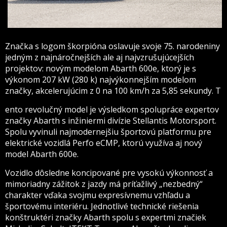
Značka s logom škorpióna oslavuje svoje 75. narodeniny
jedným z najnáročnejších ale aj najvzrušujúcejších
projektov: novým modelom Abarth 600e, ktorý je s
výkonom 207 kW (280 k) najvýkonnejším modelom
značky, akcelerujúcim z 0 na 100 km/h za 5,85 sekundy. T
ento revolučný model je výsledkom spolupráce expertov
značky Abarth s inžiniermi divízie Stellantis Motorsport.
Spolu vyvinuli najmodernejšiu športovú platformu pre
elektrické vozidlá Perfo eCMP, ktorú využíva aj nový
model Abarth 600e.
Vozidlo dôsledne koncipované pre vysokú výkonnosť a
mimoriadny zážitok z jazdy má príťažlivý „nezbedný“
charakter vďaka svojmu expresívnemu vzhľadu a
športovému interiéru. Jednotlivé technické riešenia
konštruktéri značky Abarth spolu s expertmi značiek