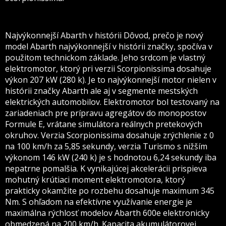
Najvýkonnejší Abarth v histórii Dôvod, prečo je nový
model Abarth najvýkonnejší v histórii značky, spočíva v
použitom technickom základe. Jeho srdcom je vlastný
elektromotor, ktorý pri verzii Scorpionissima dosahuje
výkon 207 kW (280 k). Je to najvýkonnejší motor nielen v
histórii značky Abarth ale aj v segmente mestských
elektrických automobilov. Elektromotor bol testovaný na
zariadeniach pre prípravu agregátov do monopostov
Formule E, vrátane simulátora reálnych pretekových
okruhov. Verzia Scorpionissima dosahuje zrýchlenie z 0
na 100 km/h za 5,85 sekundy, verzia Turismo s nižším
výkonom 146 kW (240 k) je s hodnotou 6,24 sekundy iba
nepatrne pomalšia. K vynikajúcej akcelerácii prispieva
mohutný krútiaci moment elektromotora, ktorý
prakticky okamžite po rozbehu dosahuje maximum 345
Nm. S ohľadom na efektívne využívanie energie je
maximálna rýchlosť modelov Abarth 600e elektronicky
obmedzená na 200 km/h. Kapacita akumulátorovej