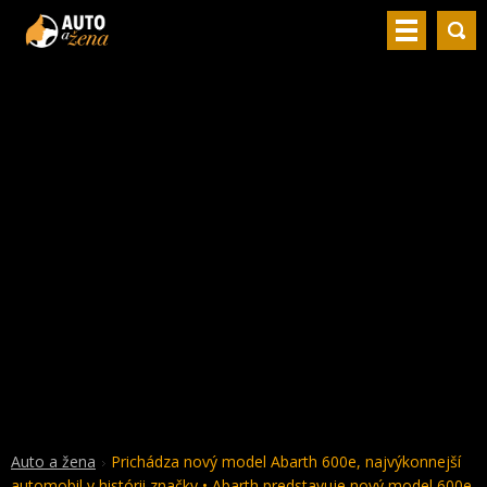
Auto a žena
Prichádza nový model Abarth 600e, najvýkonnejší
automobil v histórii značky • Abarth predstavuje nový model 600e,