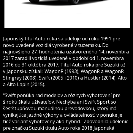
Japonský titul Auto roka sa udeľuje od roku 1991 pre
novo uvedené vozidlá vyrobené v tuzemsku. Do
najnovšieho 27. hodnotenia uzatvoreného 14. novembra
2017 zaradili vozidlá uvedené v období od 1. novembra
2016 do 31 októbra 2017. Titul Auto roka pre Suzuki už
v Japonsku získali: WagonR (1993), WagonR a WagonR
Stingray (2008), Swift (2005 i 2010) a Hustler (2014), Alto
a Alto Lapin (2015).
"Swift ponúka rad modelov a rôznych vyhotovení pre
širokú škálu užívateľov. Nechýba ani Swift Sport so
šesťstupňovou manuálnou prevodovkou, ktorý má
vynikajúce jazdné výkony a ovládateľnosť, v ponuke je
tiež variant vyhotovený ako hybrid.“ Zdôvodnila udelenie
pre značku Suzuki titulu Auto roka 2018 Japonská