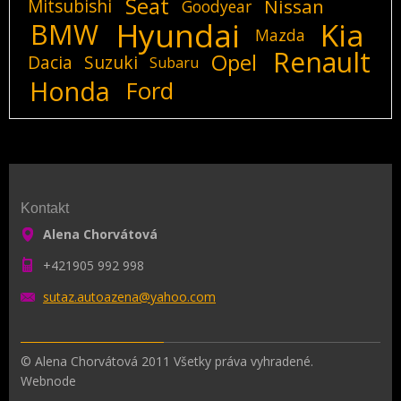
Seat
Mitsubishi
Nissan
Goodyear
Hyundai
Kia
BMW
Mazda
Renault
Opel
Dacia
Suzuki
Subaru
Honda
Ford
Kontakt
Alena Chorvátová
+421905 992 998
sutaz.au
toazena@
yahoo.co
m
© Alena Chorvátová 2011 Všetky práva vyhradené.
Webnode