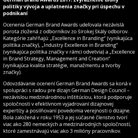
politiky vývoja a uplatnenia značky pri úspechu v
podnikaní
Ocenenia German Brand Awards udeľovala nezávislá
porota zložená z odborníkov zo širokej škály odborov.
Kategórie zahŕňajú: „Excellence in Branding“ (vynikajúca
politika značky), „Industry Excellence in Branding“
(vynikajúca politika značky v rámci odvetvia) a „Excellence
in Brand Strategy, Management and Creation“
(vynikajúca kvalita stratégie, manažmentu a tvorby
značky).
Odovzdávanie ocenení German Brand Awards sa koná v
spolupráci s radou pre dizajn German Design Council –
nezávislou medzinárodnou inštitúciou, ktorá podporuje
spoločnosti v efektívnom vyjadrovaní dizajnovej
expertízy a posilňovaní povedomia verejnosti o dizajne.
Bola založená v roku 1953 a jej súčasné členstvo tvorí
viac ako 280 nemeckých a medzinárodných spoločností,
ktoré zamestnávajú viac ako 3 milióny pracovníkov.