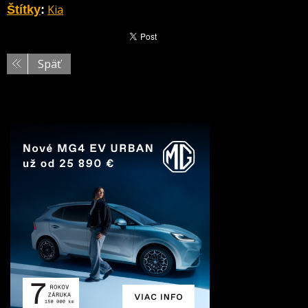
Kia
Štítky
:
Späť