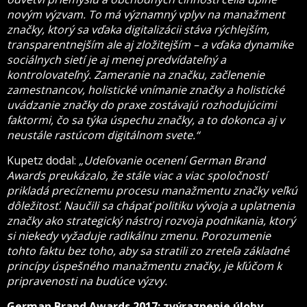
novým výzvam. To má významný vplyv na manažment
značky, ktorý sa vďaka digitalizácii stáva rýchlejším,
transparentnejším ale aj zložitejším – a vďaka dynamike
sociálnych sietí je aj menej predvídateľný a
kontrolovateľný. Zameranie na značku, začlenenie
zamestnancov, holistické vnímanie značky a holistické
uvádzanie značky do praxe zostávajú rozhodujúcimi
faktormi, čo sa týka úspechu značky, a to dokonca aj v
neustále rastúcom digitálnom svete.“
Kupetz dodal:
„Udeľovanie ocenení German Brand
Awards preukázalo, že stále viac a viac spoločností
prikladá precíznemu procesu manažmentu značky veľkú
dôležitosť. Naučili sa chápať politiku vývoja a uplatnenia
značky ako strategický nástroj rozvoja podnikania, ktorý
si niekedy vyžaduje radikálnu zmenu. Porozumenie
tohto faktu bez toho, aby sa stratili zo zreteľa základné
princípy úspešného manažmentu značky, je kľúčom k
pripravenosti na budúce výzvy.
German Brand Awards 2017: zvýraznenie úlohy