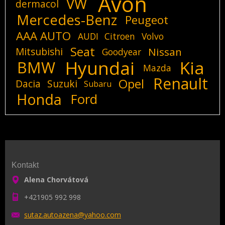
Avon
VW
dermacol
Mercedes-Benz
Peugeot
AAA AUTO
AUDI
Citroen
Volvo
Seat
Mitsubishi
Nissan
Goodyear
Hyundai
Kia
BMW
Mazda
Renault
Opel
Dacia
Suzuki
Subaru
Honda
Ford
Kontakt
Alena Chorvátová
+421905 992 998
sutaz.au
toazena@
yahoo.co
m