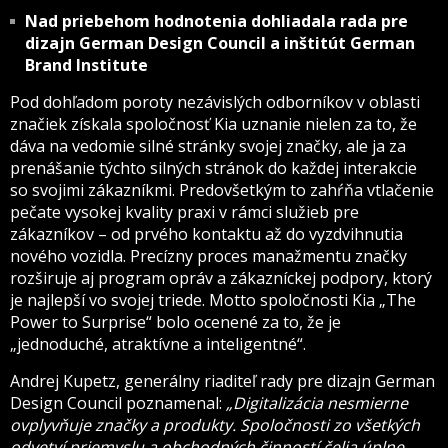
Nad priebehom hodnotenia dohliadala rada pre
dizajn German Design Council a inštitút German
Brand Institute
Pod dohľadom poroty nezávislých odborníkov v oblasti
značiek získala spoločnosť Kia uznanie nielen za to, že
dáva na vedomie silné stránky svojej značky, ale ja za
prenášanie týchto silných stránok do každej interakcie
so svojimi zákazníkmi. Predovšetkým to zahŕňa vtlačenie
pečate vysokej kvality praxi v rámci služieb pre
zákazníkov – od prvého kontaktu až do vyzdvihnutia
nového vozidla. Precízny proces manažmentu značky
rozširuje aj program opráv a zákazníckej podpory, ktorý
je najlepší vo svojej triede. Motto spoločnosti Kia „The
Power to Surprise“ bolo ocenené za to, že je
„jednoduché, atraktívne a inteligentné“.
Andrej Kupetz, generálny riaditeľ rady pre dizajn German
Design Council poznamenal:
„Digitalizácia nesmierne
ovplyvňuje značky a produkty. Spoločnosti zo všetkých
odvetví priemyslu a obchodných činností čelia úplne