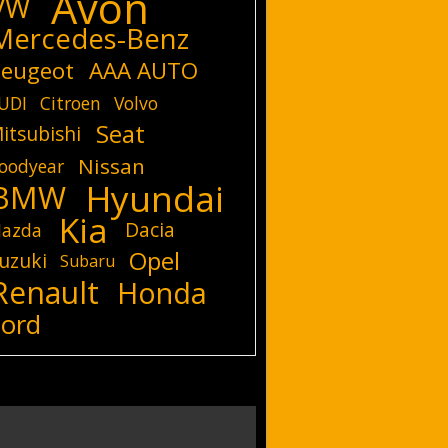
Avon
VW
Mercedes-Benz
eugeot
AAA AUTO
UDI
Citroen
Volvo
Seat
itsubishi
Nissan
oodyear
Hyundai
BMW
Kia
Dacia
azda
Opel
uzuki
Subaru
Renault
Honda
Ford