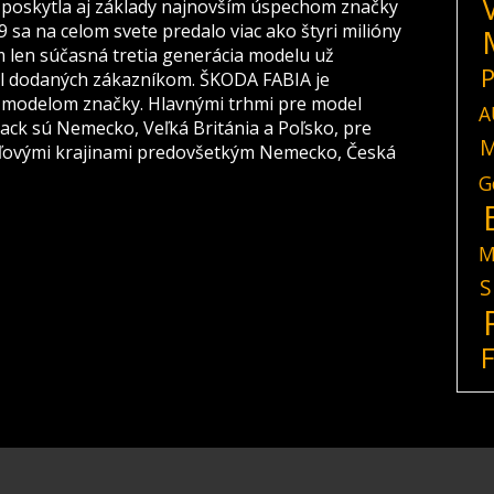
ň poskytla aj základy najnovším úspechom značky
 sa na celom svete predalo viac ako štyri milióny
len súčasná tretia generácia modelu už
P
el dodaných zákazníkom. ŠKODA FABIA je
 modelom značky. Hlavnými trhmi pre model
A
ck sú Nemecko, Veľká Británia a Poľsko, pre
M
ľovými krajinami predovšetkým Nemecko, Česká
G
M
S