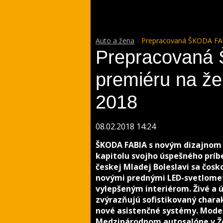
Auto a žena
Prepracovaná ŠKODA FAB
Prepracovaná 
premiéru na ž
2018
08.02.2018 14:24
ŠKODA FABIA s novým dizajnom 
kapitolu svojho úspešného prí
českej Mladej Boleslavi sa čosk
novými prednými LED-svetlomet
vylepšeným interiérom. Živé a
zvýrazňujú sofistikovaný char
nové asistenčné systémy. Mode
Medzinárodnom autosalóne v Že