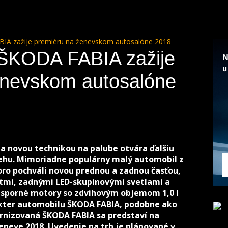
IA zažije premiéru na ženevskom autosalóne 2018
ŠKODA FABIA zažije
enevskom autosalóne
a novou technikou na palube otvára ďalšiu
behu. Mimoriadne populárny malý automobil z
oro pochváli novou prednou a zadnou časťou,
mi, zadnými LED-skupinovými svetlami a
 úsporné motory so zdvihovým objemom 1,0 l
akter automobilu ŠKODA FABIA, podobne ako
rnizovaná ŠKODA FABIA sa predstaví na
neve 2018. Uvedenie na trh je plánované v