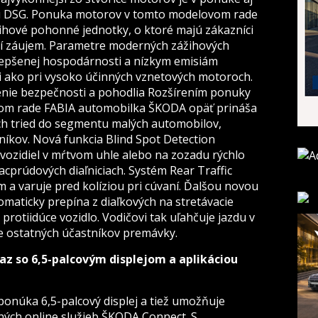
 DSG. Ponuka motorov v tomto modelovom rade
žihové pohonné jednotky, o ktoré majú zákazníci
čší záujem. Parametre moderných zážihových
lepšenej hospodárnosti a nízkym emisiám
 ako pri vysoko účinných vznetových motoroch.
enie bezpečnosti a pohodlia Rozšírením ponuky
om rade FABIA automobilka ŠKODA opäť prináša
ších tried do segmentu malých automobilov,
níkov. Nová funkcia Blind Spot Detection
vozidiel v mŕtvom uhle alebo na zozadu rýchlo
iacprúdových diaľniciach. Systém Rear Traffic
m a varuje pred kolíziou pri cúvaní. Ďalšou novou
tomaticky prepína z diaľkových na stretávacie
rotiidúce vozidlo. Vodičovi tak uľahčuje jazdu v
e ostatných účastníkov premávky.
z so 6,5-palcovým displejom a aplikáciou
onúka 6,5-palcový displej a tiež umožňuje
ných online služieb ŠKODA Connect. S