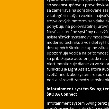
so sedemstupňovou prevodovkou
sa zameriava na sofistikované zá
v kategórii malých vozidiel najvä
trojvalcových motorov sa vďaka z
pohybujú na porovnateľnej úrovni
Nové asistenčné systémy na zvýš
asistenčných systémov v modelov
modernú techniku ​​z vozidiel vyš
dostupných širokej skupine zákaz
upozorňuje vodiča na prítomnosť 
sa približujúce auto pri jazde na v
Alert monitoruje dianie za vozidlo
funkciou je Light Assist, ktorá au
svetlá hneď, ako systém rozpozná p
noci a zároveň zamedzuje oslneni
Infotainment systém Swing tera
ŠKODA Connect
Infotainment systém Swing teraz p
vodičom využívať celú škálu mobil