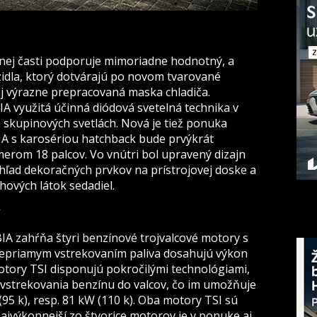
dnej časti podporuje mimoriadne hodnotný, a
idla, ktorý dotvárajú po novom tvarované
j výrazne prepracovaná maska ​​chladiča.
A využitá účinná diódová svetelná technika v
 skupinových svetlách. Nová je tiež ponuka
ABIA s karosériou hatchback bude prvýkrát
emerom 18 palcov. Vo vnútri bol upravený dizajn
zhľad dekoračných prvkov na prístrojovej doske a
hových látok sedadiel.
IA zahŕňa štyri benzínové trojvalcové motory s
nepriamym vstrekovaním paliva dosahujú výkon
motory TSI disponujú pokročilými technológiami,
vstrekovania benzínu do valcov, čo im umožňuje
95 k), resp. 81 kW (110 k). Oba motory TSI sú
Najvýkonnejší zo štvorice motorov je v ponuke aj