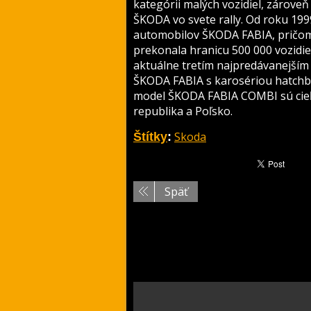
kategórii malých vozidiel, zárove
ŠKODA vo svete rally. Od roku 1999
automobilov ŠKODA FABIA, pričom 
prekonala hranicu 500 000 vozidi
aktuálne tretím najpredávanejším
ŠKODA FABIA s karosériou hatchba
model ŠKODA FABIA COMBI sú cie
republika a Poľsko.
Skoda
Štítky
:
Späť