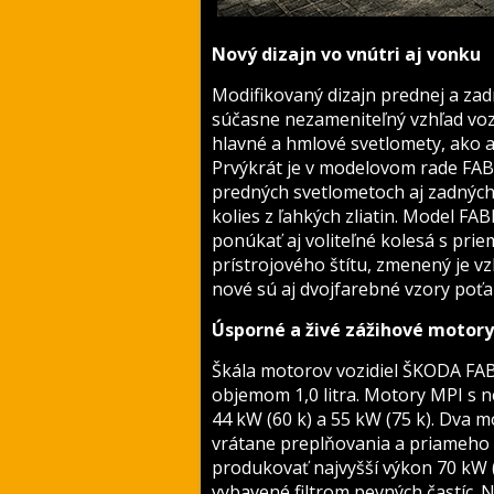
Nový dizajn vo vnútri aj vonku
Modifikovaný dizajn prednej a za
súčasne nezameniteľný vzhľad voz
hlavné a hmlové svetlomety, ako a
Prvýkrát je v modelovom rade FABI
predných svetlometoch aj zadných
kolies z ľahkých zliatin. Model F
ponúkať aj voliteľné kolesá s pri
prístrojového štítu, zmenený je v
nové sú aj dvojfarebné vzory poťa
Úsporné a živé zážihové motory
Škála motorov vozidiel ŠKODA FAB
objemom 1,0 litra. Motory MPI s 
44 kW (60 k) a 55 kW (75 k). Dva 
vrátane preplňovania a priameho 
produkovať najvyšší výkon 70 kW (
vybavené filtrom pevných častíc. 