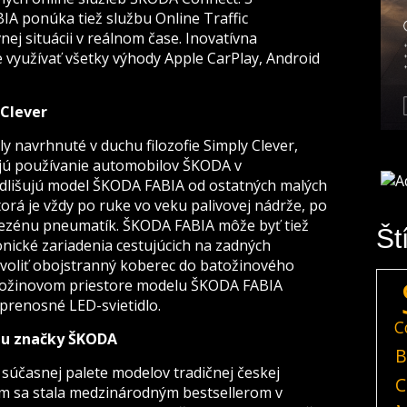
 ponúka tiež službu Online Traffic
ej situácii v reálnom čase. Inovatívna
využívať všetky výhody Apple CarPlay, Android
 Clever
ly navrhnuté v duchu filozofie Simply Clever,
ujú používanie automobilov ŠKODA v
dlišujú model ŠKODA FABIA od ostatných malých
ktorá je vždy po ruke vo veku palivovej nádrže, po
ezénu pneumatík. ŠKODA FABIA môže byť tiež
Št
nické zariadenia cestujúcich na zadných
 zvoliť obojstranný koberec do batožinového
atožinovom priestore modelu ŠKODA FABIA
prenosné LED-svietidlo.
C
du značky ŠKODA
B
súčasnej palete modelov tradičnej českej
C
ám sa stala medzinárodným bestsellerom v