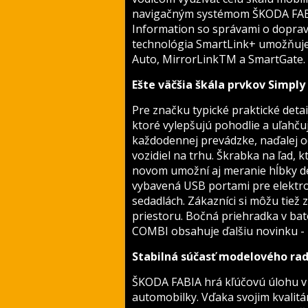
navigačným systémom ŠKODA FABIA
Information so správami o dopravn
technológia SmartLink+ umožňuje 
Auto, MirrorLinkTM a SmartGate.
Ešte väčšia škála prvkov Simply
Pre značku typické praktické detai
ktoré vylepšujú pohodlie a uľahč
každodennej prevádzke, naďalej o
vozidiel na trhu. Škrabka na ľad, 
novom umožní aj meranie hĺbky d
vybavená USB portami pre elektro
sedadlách. Zákazníci si môžu tiež
priestoru. Bočná priehradka v b
COMBI obsahuje ďalšiu novinku - 
Stabilná súčasť modelového ra
ŠKODA FABIA hrá kľúčovú úlohu v 
automobilky. Vďaka svojim kvalit