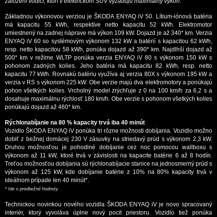
založení vodiči, ktorí v elektrickom SUV vyžadujú maximálny výkon
.“
Základnou výkonovou verziou je ŠKODA ENYAQ iV 50. Lítium-iónová batéria
má kapacitu 55 kWh, respektíve netto kapacitu 52 kWh. Elektromotor
umiestnený na zadnej náprave má výkon 109 kW. Dojazd je až 340* km. Verzia
ENYAQ iV 60 so systémovým výkonom 132 kW a batérií s kapacitou 62 kWh,
resp. netto kapacitou 58 kWh, ponúka dojazd až 390* km. Najdlhší dojazd až
500* km v režime WLTP ponúka verzia ENYAQ iV 80 s výkonom 150 kW s
pohonom zadných kolies. Jeho batéria má kapacitu 82 kWh, resp. netto
kapacitu 77 kWh. Rovnakú batériu využíva aj verzia 80X s výkonom 195 kW a
verzia v RS s výkonom 225 kW. Obe verzie majú dva elektromotory a ponúkajú
pohon všetkých kolies. Vrcholný model zrýchľuje z 0 na 100 km/h za 6,2 s a
dosahuje maximálnu rýchlosť 180 km/h. Obe verzie s pohonom všetkých kolies
ponúkajú dojazd až 460* km.
Rýchlonabíjanie na 80 % kapacity trvá iba 40 minút
Vozidlo ŠKODA ENYAQ iV ponúka tri rôzne možnosti dobíjania. Vozidlo možno
dobiť z bežnej domácej 230 V zásuvky na striedavý prúd s výkonom 2,3 kW.
Druhou možnosťou je pohodlné dobíjanie cez noc pomocou wallboxu s
výkonom až 11 kW, ktoré trvá v závislosti na kapacite batérie 6 až 8 hodín.
Treťou možnosťou dobíjania sú rýchlonabíjacie stanice na jednosmerný prúd s
výkonom až 125 kW, kde dobíjanie batérie z 10% na 80% kapacity trvá v
ideálnom prípade len 40 minút*.
* Ide o predbežné hodnoty
Technickou novinkou nového vozidla ŠKODA ENYAQ iV je novo spracovaný
interiér, ktorý vyvoláva úplne nový pocit priestoru. Vozidlo tiež ponúka