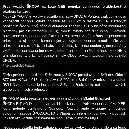
Prvé vozidlo ŠKODA na báze MEB ponúka vynikajúcu praktickosť a
ekologickú jazdu
Nový ENYAQ iV je typickým vozidlom značky ŠKODA. Ponúka však úplne novú
koncepciu pohonu. Vďaka dojazdu až 500* km v režime WLTP a krátkym
nabíjacím časom, prvý sériový automobil značky ŠKODA na báze modulárnej
platformy pre elektromobily (MEB), skvele zvláda tiež dlhé cesty. Z dôvodu
novej koncepcie pohonu ponúka ŠKODA ENYAQ iV iné možnosti usporiadania
priestoru, a aj napriek kompaktným vonkajším rozmerom ponúka ešte viac
priestoru pre cestujúcich a batožinu. Vozidlo, ktoré má moderný, emocionálny
vzhľad, tiež ponúka úplne nový interiér a najmodernejšie možnosti konektivity
a infotainmentu v kombinácii so Simply Clever prvkami typickými pre vozidlá
ŠKODA.
* Ide o predbežné hodnoty
Dĺžka prvého elektrického SUV značky ŠKODA predstavuje 4 648 mm, šírka 1
877 mm, výška 1 618 mm a rázvor 2 765 mm. Batožinový priestor má objem
585 l. Nízka nakladacia hrana tohto SUV umožňuje ľahké nakladanie ťažkých
alebo objemných predmetov.
ENYAQ iV bude vyrábaný vo výrobnom závode v Mladej Boleslavi
ŠKODA ENYAQ iV je jediným vozidlom koncernu Volkswagen na báze MEB,
ktoré nebude vyrábané v Nemecku. Vozidlo bude vyrábané v hlavnom
výrobnom závode ŠKODA AUTO v Mladej Boleslavi na rovnakých výrobných
linkách ako vozidlá postavené na modulárnej platforme MQB.
Predpredaj vozidla bude zahájený už počas svetovej premiéry, ktorá sa bude