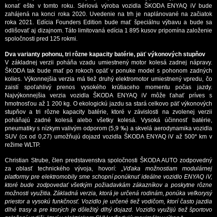
konať ešte v tomto roku. Sériová výroba vozidla ŠKODA ENYAQ iV bude
zahájená na konci roka 2020. Uvedenie na trh je naplánované na začiatok
roka 2021. Edícia Founders Edition bude mať špeciálnu výbavu a bude sa
odlišovať aj dizajnom. Táto limitovaná edícia 1 895 kusov pripomína založenie
spoločnosti pred 125 rokmi.
Dva varianty pohonu, tri rôzne kapacity batérie, päť výkonových stupňov
V základnej verzii poháňa vzadu umiestnený motor kolesá zadnej nápravy.
ŠKODA tak bude mať po rokoch opäť v ponuke model s pohonom zadných
kolies. Výkonnejšia verzia má tiež druhý elektromotor umiestnený vpredu, čo
zaistí spoľahlivý prenos vysokého krútiaceho momentu počas jazdy.
Najvýkonnejšia verzia vozidla ŠKODA ENYAQ iV môže ťahať príves s
hmotnosťou až 1 200 kg. O ekologickú jazdu sa stará celkovo päť výkonových
stupňov a tri rôzne kapacity batérie, ktoré v závislosti na zvolenej verzii
poháňajú zadné kolesá alebo všetky kolesá. Vysoká účinnosť batérie,
pneumatiky s nízkym valivým odporom (5,9 ‰) a skvelá aerodynamika vozidla
SUV (cx od 0,27) umožňujú dojazd vozidla ŠKODA ENYAQ iV až 500* km v
režime WLTP.
Christian Strube, člen predstavenstva spoločnosti ŠKODA AUTO zodpovedný
za oblasť technického vývoja, hovorí: „
Vďaka možnostiam modulárnej
platformy pre elektromobily sme schopní ponúknuť ideálne vozidlo ENYAQ iV,
ktoré bude zodpovedať všetkým požiadavkám zákazníkov a poskytne rôzne
možnosti využitia. Základná verzia, ktorá je určená rodinám, ponúka veľkorysý
priestor a vysokú funkčnosť. Vozidlo je určené tiež vodičom, ktorí často jazdia
dlhé trasy a pre ktorých je dôležitý dlhý dojazd. Vozidlo využijú tiež športovo