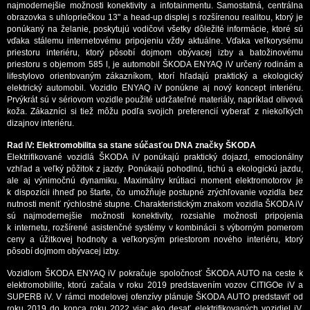
najmodernejšie možnosti konektivity a infotainmentu. Samostatná, centrálna
obrazovka s uhlopriečkou 13" a head-up displej s rozšírenou realitou, ktorý je
ponúkaný na želanie, poskytujú vodičovi všetky dôležité informácie, ktoré sú
vďaka stálemu internetovému pripojeniu vždy aktuálne. Vďaka veľkorysému
priestoru interiéru, ktorý pôsobí dojmom obývacej izby a batožinovému
priestoru s objemom 585 l, je automobil ŠKODA ENYAQ iV určený rodinám a
lifestylovo orientovaným zákazníkom, ktorí hľadajú praktický a ekologický
elektrický automobil. Vozidlo ENYAQ iV ponúkne aj nový koncept interiéru.
Prvýkrát sú v sériovom vozidle použité udržateľné materiály, napríklad olivová
koža. Zákazníci si tiež môžu podľa svojich preferencií vyberať z niekoľkých
dizajnov interiéru.
Rad iV: Elektromobilita sa stane súčasťou DNA značky ŠKODA
Elektrifikované vozidlá ŠKODA iV ponúkajú praktický dojazd, emocionálny
vzhľad a veľký pôžitok z jazdy. Ponúkajú pohodlnú, tichú a ekologickú jazdu,
ale aj výnimočnú dynamiku. Maximálny krútiaci moment elektromotorov je
k dispozícii ihneď po štarte, čo umožňuje postupné zrýchľovanie vozidla bez
nutnosti meniť rýchlostné stupne. Charakteristickým znakom vozidla ŠKODA iV
sú najmodernejšie možnosti konektivity, rozsiahle možnosti pripojenia
k internetu, rozšírené asistenčné systémy v kombinácii s výborným pomerom
ceny a úžitkovej hodnoty a veľkorysým priestorom nového interiéru, ktorý
pôsobí dojmom obývacej izby.
Vozidlom ŠKODA ENYAQ iV pokračuje spoločnosť ŠKODA AUTO na ceste k
elektromobilite, ktorú začala v roku 2019 predstavením vozov CITIGOe iV a
SUPERB iV. V rámci modelovej ofenzívy plánuje ŠKODA AUTO predstaviť od
roku 2019 do konca roku 2022 viac ako desať elektrifikovaných vozidiel iV.