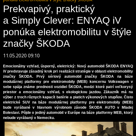
Prekvapivý, praktický
a Simply Clever: ENYAQ iV
ponúka elektromobilitu v štýle
značky ŠKODA
11.05.2020 09:10
Emocionálny vzhľad, úsporný, elektrický: Nový automobil ŠKODA ENYAQ
iV predstavuje zásadný krok pri realizácii stratégie v oblasti elektromobility
značky ŠKODA. Prvý sériový automobil značky ŠKODA na báze
modulárnej platformy pre elektromobily (MEB) koncernu Volkswagen v
sebe spája známe prednosti vozidiel ŠKODA, medzi ktoré patrí veľkorysý
priestor a emocionálny vzhľad, s ekologickou jazdou. Zákazník má na
výber z troch rôznych kapacít batérie a piatich výkonových stupňov. Čisto
elektrické SUV na báze modulárnej platformy pre elektromobily (MEB)
bude vyrábané v hlavnom výrobnom závode ŠKODA AUTO v Mladej
Boleslavi. Pôjde o jediný automobil v Európe na báze platformy MEB, ktorý
nebude vyrábaný v Nemecku.