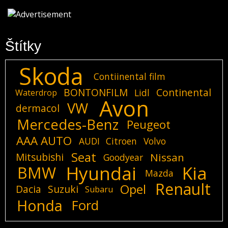
Štítky
Skoda
Contiinental film
BONTONFILM
Continental
Lidl
Waterdrop
Avon
VW
dermacol
Mercedes-Benz
Peugeot
AAA AUTO
AUDI
Citroen
Volvo
Seat
Mitsubishi
Nissan
Goodyear
Hyundai
Kia
BMW
Mazda
Renault
Opel
Dacia
Suzuki
Subaru
Honda
Ford