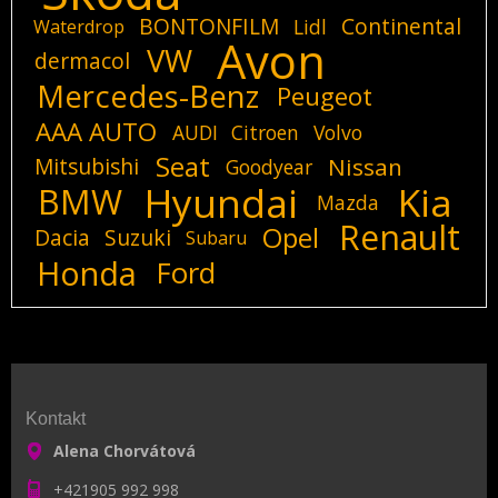
BONTONFILM
Continental
Lidl
Waterdrop
Avon
VW
dermacol
Mercedes-Benz
Peugeot
AAA AUTO
AUDI
Citroen
Volvo
Seat
Mitsubishi
Nissan
Goodyear
Hyundai
Kia
BMW
Mazda
Renault
Opel
Dacia
Suzuki
Subaru
Honda
Ford
Kontakt
Alena Chorvátová
+421905 992 998