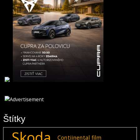
Štítky
Skoda
Contiinental film