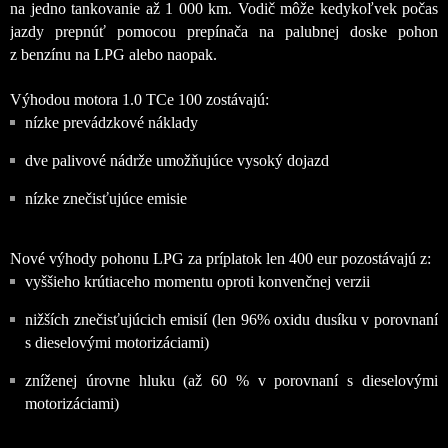
na jedno tankovanie až 1 000 km. Vodič môže kedykoľvek počas
jazdy prepnúť pomocou prepínača na palubnej doske pohon
z benzínu na LPG alebo naopak.
Výhodou motora 1.0 TCe 100 zostávajú:
nízke prevádzkové náklady
dve palivové nádrže umožňujúce vysoký dojazd
nízke znečisťujúce emisie
Nové výhody pohonu LPG za príplatok len 400 eur pozostávajú z:
vyššieho krútiaceho momentu oproti konvenčnej verzii
nižších znečisťujúcich emisií (len 96% oxidu dusíku v porovnaní
s dieselovými motorizáciami)
zníženej úrovne hluku (až 60 % v porovnaní s dieselovými
motorizáciami)