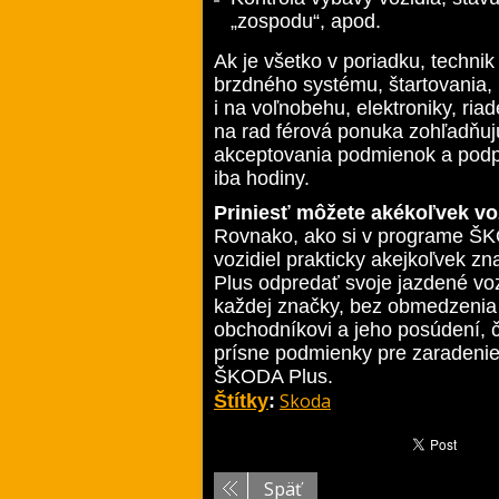
„zospodu“, apod.
Ak je všetko v poriadku, techni
brzdného systému, štartovania, h
i na voľnobehu, elektroniky, riad
na rad férová ponuka zohľadňujú
akceptovania podmienok a podpi
iba hodiny.
Priniesť môžete akékoľvek vo
Rovnako, ako si v programe ŠK
vozidiel prakticky akejkoľvek 
Plus odpredať svoje jazdené voz
každej značky, bez obmedzenia
obchodníkovi a jeho posúdení, či
prísne podmienky pre zaradenie
ŠKODA Plus.
Skoda
Štítky
:
Späť