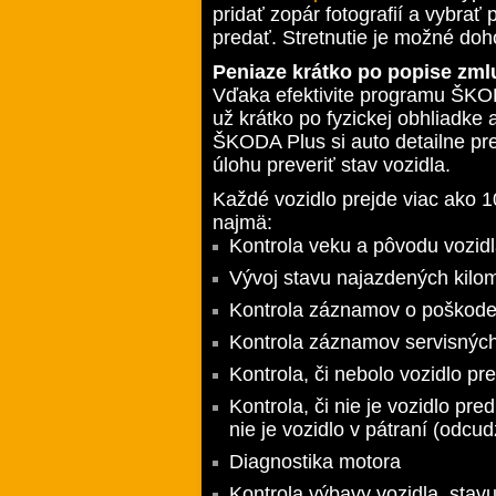
pridať zopár fotografií a vybrať 
predať. Stretnutie je možné doh
Peniaze krátko po popise zml
Vďaka efektivite programu ŠKO
už krátko po fyzickej obhliadke
ŠKODA Plus si auto detailne pre
úlohu preveriť stav vozidla.
Každé vozidlo prejde viac ako 
najmä:
Kontrola veku a pôvodu vozid
Vývoj stavu najazdených kilo
Kontrola záznamov o poškodení
Kontrola záznamov servisnýc
Kontrola, či nebolo vozidlo p
Kontrola, či nie je vozidlo pr
nie je vozidlo v pátraní (odcu
Diagnostika motora
Kontrola výbavy vozidla, stavu