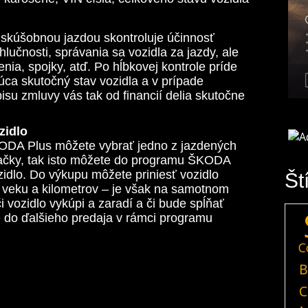
k skúšobnou jazdou skontroluje účinnosť
lučnosti, správania sa vozidla za jazdy, ale
enia, spojky, atď. Po hĺbkovej kontrole príde
ca skutočný stav vozidla a v prípade
su zmluvy vás tak od financií delia skutočne
zidlo
ODA Plus môžete vybrať jedno z jazdených
značky, tak isto môžete do programu ŠKODA
idlo. Do výkupu môžete priniesť vozidlo
Št
 veku a kilometrov – je však na samotnom
 vozidlo vykúpi a zaradí a či bude spĺňať
 do ďalšieho predaja v rámci programu
C
B
C