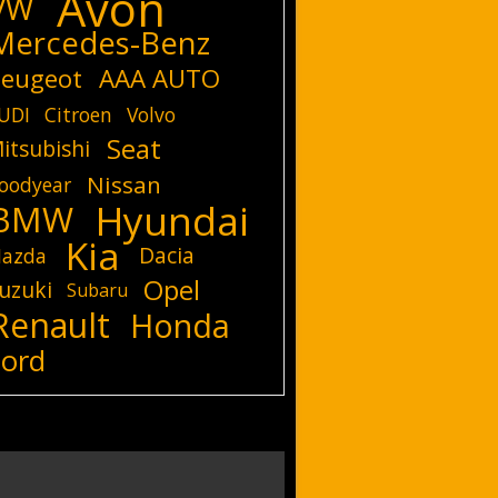
Avon
VW
Mercedes-Benz
eugeot
AAA AUTO
UDI
Citroen
Volvo
Seat
itsubishi
Nissan
oodyear
Hyundai
BMW
Kia
Dacia
azda
Opel
uzuki
Subaru
Renault
Honda
Ford