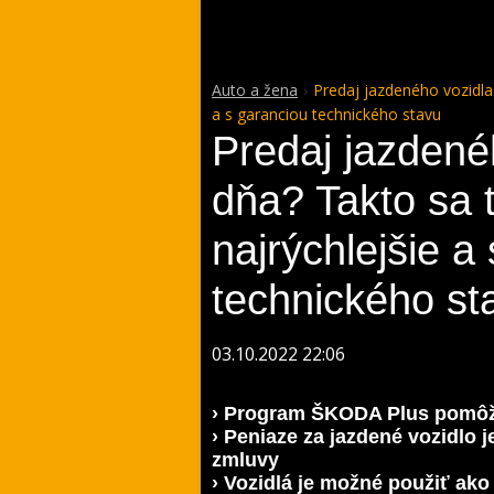
Auto a žena
Predaj jazdeného vozidla
a s garanciou technického stavu
Predaj jazdené
dňa? Takto sa t
najrýchlejšie a
technického st
03.10.2022 22:06
› Program ŠKODA Plus pomôž
› Peniaze za jazdené vozidlo 
zmluvy
› Vozidlá je možné použiť ako