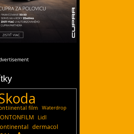
ítky
Skoda
ontiinental film
Waterdrop
ONTONFILM
Lidl
ontinental
dermacol