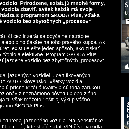
 vozidlo. Prirodzene, existujú mnohé formy,
 vozidla zbaviť, avšak každá má svoje
ichádza s programom ŠKODA Plus, vďaka
é vozidlo bez zbytočných „procesov“
ári či cez inzerát sa obyčajne natrápite
 alebo dlho čakáte na toho pravého kupca. Ak
túre“, existuje ešte jeden spôsob, ako získať
o rýchlo a efektívne. Program ŠKODA Plus
ať jazdené vozidlo bez zbytočných „procesov“
j jazdených vozidiel u certifikovaných
ODA AUTO Slovensko. Všetky vozidlá
ú prísne kritériá kvality a sú teda zárukou
bez obáv z neznámeho pôvodu alebo zlého
a tu však môžete riešiť aj výkup vášho
rogramu ŠKODA Plus.
 odpredaj jazdeného vozidla. Na webstránke
ť formulár, kde stačí zadať VIN číslo vozidla,