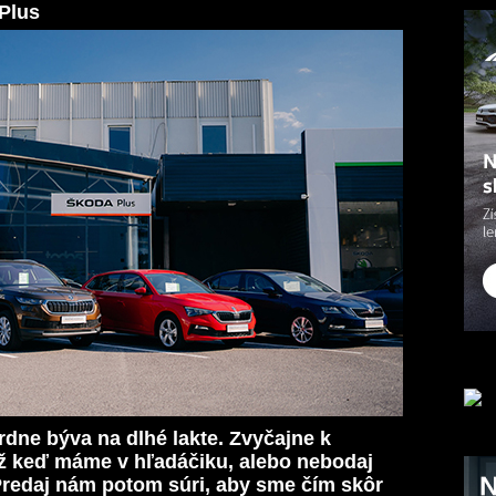
Plus
dne býva na dlhé lakte. Zvyčajne k
ž keď máme v hľadáčiku, alebo nebodaj
 Predaj nám potom súri, aby sme čím skôr