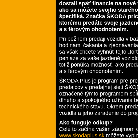
dostali späť financie na nové
ako sa môžete svojho starého
špecifiká. Značka ŠKODA pr
ktorému predáte svoje jazden
a s férovým ohodnotením.
Pri bežnom predaji vozidla v baz
hodinami čakania a zjednávania
sa však chcete vyhnúť tejto „tor
peniaze za vaše jazdené vozidl
totiž ponúka možnosť, ako pred
a s férovým ohodnotením.
ŠKODA Plus je program pre preda
predajcov v predajnej sieti ŠK
označené týmto programom spĺňaj
dlhého a spokojného užívania 
technického stavu. Okrem predaj
vozidla a jeho zaradenie do p
Ako funguje odkup?
Celé to začína vašim záujmom o
www.skodaplus.sk
môžete vyplni