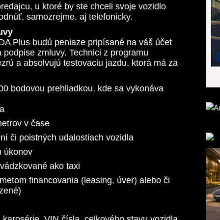
predajcu, u ktoré by ste chceli svoje vozidlo
odnúť, samozrejme, aj telefonicky.
uvy
DA Plus budú peniaze pripísané na váš účet
 a podpise zmluvy. Technici z programu
zrú a absolvujú testovaciu jazdu, ktorá má za
100 bodovou prehliadkou, kde sa vykonáva
la
metrov v čase
 či poistných udalostiach vozidla
h úkonov
revádzkované ako taxi
edmetom financovania (leasing, úver) alebo či
dzené)
 karosérie, VIN čísla, celkového stavu vozidla