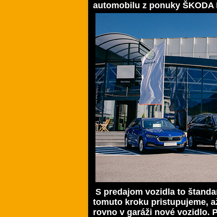
automobilu z ponuky ŠKODA 
S predajom vozidla to štandar
tomuto kroku pristupujeme, a
rovno v garáži nové vozidlo.