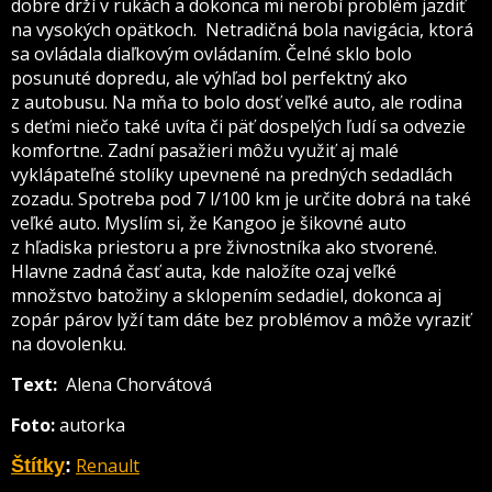
dobre drží v rukách a dokonca mi nerobí problém jazdiť
na vysokých opätkoch. Netradičná bola navigácia, ktorá
sa ovládala diaľkovým ovládaním. Čelné sklo bolo
posunuté dopredu, ale výhľad bol perfektný ako
z autobusu. Na mňa to bolo dosť veľké auto, ale rodina
s deťmi niečo také uvíta či päť dospelých ľudí sa odvezie
komfortne. Zadní pasažieri môžu využiť aj malé
vyklápateľné stolíky upevnené na predných sedadlách
zozadu. Spotreba pod 7 l/100 km je určite dobrá na také
veľké auto. Myslím si, že Kangoo je šikovné auto
z hľadiska priestoru a pre živnostníka ako stvorené.
Hlavne zadná časť auta, kde naložíte ozaj veľké
množstvo batožiny a sklopením sedadiel, dokonca aj
zopár párov lyží tam dáte bez problémov a môže vyraziť
na dovolenku.
Text:
Alena Chorvátová
Foto:
autorka
Renault
Štítky
: