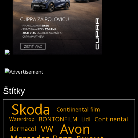
Štítky
Skoda
Contiinental film
BONTONFILM
Continental
Lidl
Waterdrop
Avon
VW
dermacol