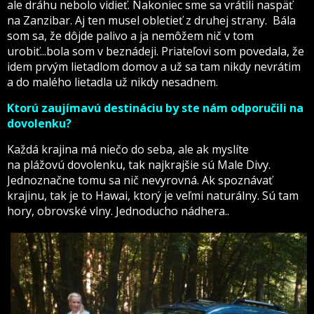
ale dráhu nebolo vidieť. Nakoniec sme sa vrátili naspäť
na Zanzibar. Aj ten musel obletieť z druhej strany. Bála
som sa, že dôjde palivo a ja nemôžem nič v tom
urobiť...bola som v beznádeji. Priateľovi som povedala, že
idem prvým lietadlom domov a už sa tam nikdy nevrátim
a do malého lietadla už nikdy nesadnem.
Ktorú zaujímavú destináciu by ste nám odporučili na
dovolenku?
Každá krajina má niečo do seba, ale ak myslíte
na plážovú dovolenku, tak najkrajšie sú Male Divy.
Jednoznačne tomu sa nič nevyrovná. Ak spoznávať
krajinu, tak je to Hawai, ktorý je veľmi naturálny. Sú tam
hory, obrovské vlny. Jednoducho nádhera..