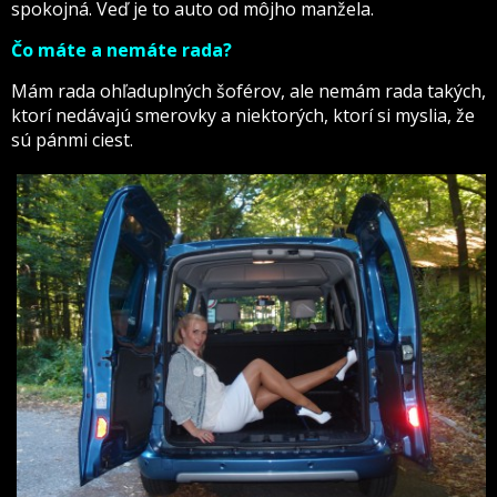
spokojná. Veď je to auto od môjho manžela.
Čo máte a nemáte rada?
Mám rada ohľaduplných šoférov, ale nemám rada takých,
ktorí nedávajú smerovky a niektorých, ktorí si myslia, že
sú pánmi ciest.