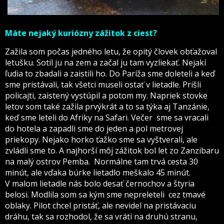
Máte nejaký kuriózny zážitok z ciest?
Zažila som počas jedného letu, že opitý človek obťažoval
letušku. Sotil ju na zem a začal ju tam vyzliekať. Nejakí
ľudia to zbadali a zaistili ho. Do Paríža sme doleteli a keď
sme pristávali, tak všetci museli ostať v lietadle. Prišli
policajti, zaistený vystúpil a potom my. Napriek stovke
letov som také zažila prvýkrát a to sa týka aj Tanzánie,
keď sme leteli do Afriky na Safari. Večer sme sa vracali
do hotela a zapadli sme do jeden a pol metrovej
priekopy. Nejako horko ťažko sme sa vyštverali, ale
zvládli sme to. A najhorší môj zážitok bol let zo Zanzibaru
na malý ostrov Pemba. Normálne tam trvá cesta 30
minút, ale vďaka búrke lietadlo meškalo 45 minút.
V malom lietadle nás bolo desať černochov a štyria
belosi. Modlila som sa kým sme nepreleteli cez tmavé
oblaky. Pilot chcel pristáť, ale nevidel na pristávaciu
dráhu, tak sa rozhodol, že sa vráti na druhú stranu,