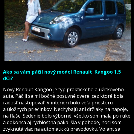
Ako sa vám páčil nový model
Renault Kangoo 1,5
dCi?
Nový Renault Kangoo je typ praktického a úžitkového
auta. Páčili sa mi bočné posuvné dvere, cez ktoré bola
radosť nastupovať. V interiéri bolo veľa priestoru
a úložných priečinkov. Nechýbajú ani držiaky na nápoje,
na fľaše. Sedenie bolo výborné, všetko som mala po ruke
a dokonca aj rýchlostná páka išla v pohode, hoci som
zvyknutá viac na automatickú prevodovku. Volant sa