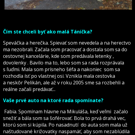
Čím ste chceli byť ako malá Tánička?
Speváčka a herečka. Spievať som nevedela a na herectvo
ma nezobrali. Začala som pracovať a dostala som sa do
cestovnej kancelárie, kde som predávala letenky ,
dovolenky . Bavilo ma to, lebo som sa rada rozprávala
s ľuďmi. Mala som prísneho šéfa a nakoniec som sa
rozhodla ísť po vlastnej osi. Vznikla mala cestovka
a neskôr Pelikán, ale až v roku 2005 sme sa rozbehli a
reálne začali predávať...
Vaše prvé auto na ktoré rada spomínate?
Fabia. Spomínam hlavne na Mikuláša, keď veľmi začalo
snežiť a bála som sa šoférovať. Bola to prvá drahá vec,
ktorú som si kúpila. Po nasadnutí do auta som mala už
naštudované križovatky naspamäť, aby som nezablúdila