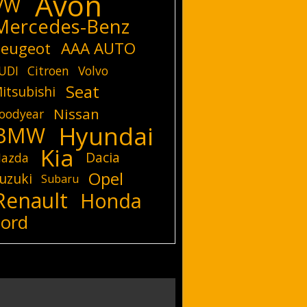
Avon
VW
Mercedes-Benz
eugeot
AAA AUTO
UDI
Citroen
Volvo
Seat
itsubishi
Nissan
oodyear
Hyundai
BMW
Kia
Dacia
azda
Opel
uzuki
Subaru
Renault
Honda
Ford