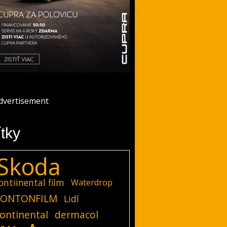
ítky
Skoda
ontiinental film
Waterdrop
ONTONFILM
Lidl
ontinental
dermacol