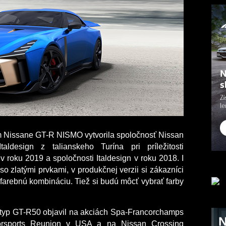
 Nissane GT-R NISMO vytvorila spoločnosť Nissan
aldesign z talianskeho Turína pri príležitosti
 roku 2019 a spoločnosti Italdesign v roku 2018. I
so zlatými prvkami, v produkčnej verzii si zákazníci
farebnú kombináciu. Tiež si budú môcť vybrať farby
typ GT-R50 objavil na akciách Spa-Francorchamps
orsports Reunion v USA a na Nissan Crossing