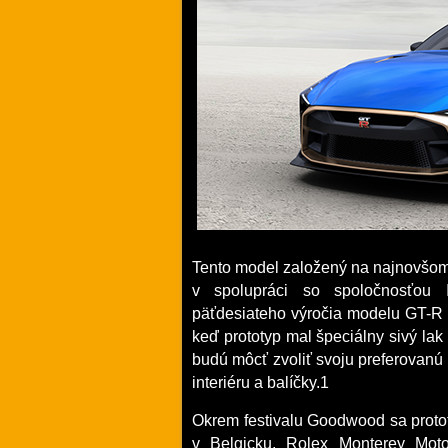
Tento model založený na najnovšom
v spolupráci so spoločnosťou It
päťdesiateho výročia modelu GT-R v
keď prototyp mal špeciálny sivý lak 
budú môcť zvoliť svoju preferovanú 
interiéru a balíčky.1
Okrem festivalu Goodwood sa proto
v Belgicku, Rolex Monterey Mot