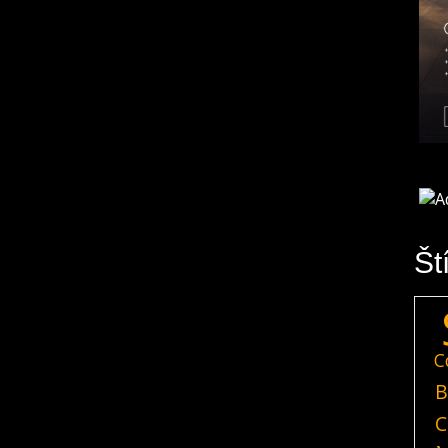
Št
C
B
C