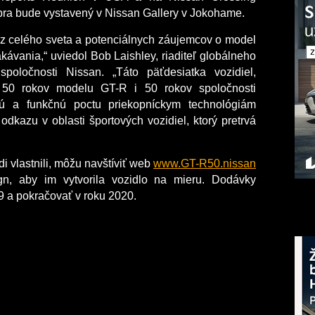
embra bude vystavený v Nissan Gallery v Jokohame.
 z celého sveta a potenciálnych záujemcov o model
akávania,“
uviedol Bob Laishley, riaditeľ globálneho
poločnosti Nissan. „Táto päťdesiatka vozidiel,
e 50 rokov modelu GT-R i 50 rokov spoločnosti
ivú a funkčnú poctu priekopníckym technológiám
dkazu v oblasti športových vozidiel, ktorý pretrvá
i vlastnili, môžu navštíviť web
www.GT-R50.nissan
ign, aby im vytvorila vozidlo na mieru. Dodávky
9 a pokračovať v roku 2020.