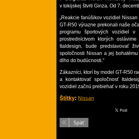
v tokijskej štvrti Ginza. Od 7. dec
„Reakcie fanúšikov vozidiel Nissan
GT-R50 výrazne prekonali naše oč
programu športových vozidiel v s
prostredníctvom ktorých oslávim
Italdesign, bude predstavovať ž
spoločnosti Nissan a jej bohatému o
dlho do budúcnosti.“
Zákazníci, ktorí by model GT-R50 rad
a kontaktovať spoločnosť Italdes
vozidiel začnú prebiehať v roku 201
Nissan
Štítky
:
Späť