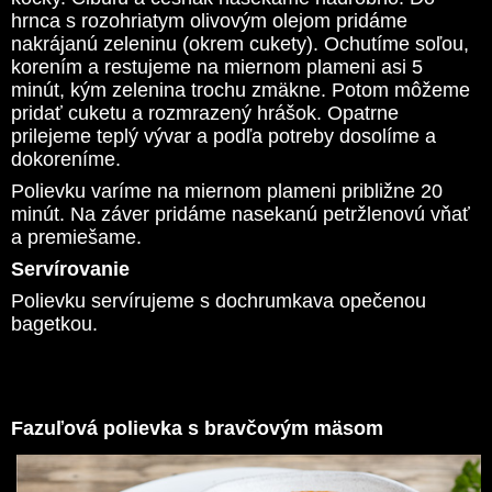
hrnca s rozohriatym olivovým olejom pridáme
nakrájanú zeleninu (okrem cukety). Ochutíme soľou,
korením a restujeme na miernom plameni asi 5
minút, kým zelenina trochu zmäkne. Potom môžeme
pridať cuketu a rozmrazený hrášok. Opatrne
prilejeme teplý vývar a podľa potreby dosolíme a
dokoreníme.
Polievku varíme na miernom plameni približne 20
minút. Na záver pridáme nasekanú petržlenovú vňať
a premiešame.
Servírovanie
Polievku servírujeme s dochrumkava opečenou
bagetkou.
Fazuľová polievka s bravčovým mäsom