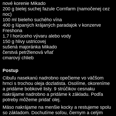
nové korenie Mikado
200 g bielej suchej fazule Cornfarm (namočenej cez
noc)
100 ml bieleho suchého vína
400 g lúpaných krájaných paradajok v konzerve
Freshona
1,7 l horúceho vývaru alebo vody
150 g hlivy ustricovej
sušená majoránka Mikado
čerstvá petržlenová vňať
cmarový chlieb
Postup
Cibuľu nasekanú nadrobno opečieme vo väčšom
hrnci s trochou oleja dozlatista. Osolíme, okoreníme
a pridáme bobkové listy. 9 strúčikov cesnaku
nakrájame nadrobno a pridáme k základu. Podľa
potreby môžeme pridať olej.
Mäso nakrájame na menšie kocky a restujeme spolu
so základom. Dochutíme soľou, čiernym a celým