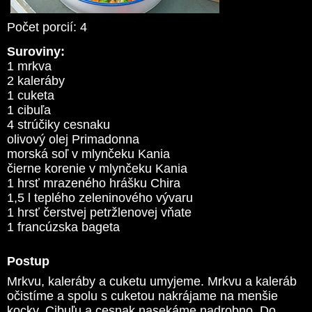
Počet porcií: 4
Suroviny:
1 mrkva
2 kaleráby
1 cuketa
1 cibuľa
4 strúčiky cesnaku
olivový olej Primadonna
morská soľ v mlynčeku Kania
čierne korenie v mlynčeku Kania
1 hrsť mrazeného hrášku Chira
1,5 l teplého zeleninového vývaru
1 hrsť čerstvej petržlenovej vňate
1 francúzska bageta
Postup
Mrkvu, kaleráby a cuketu umyjeme. Mrkvu a kaleráb
očistíme a spolu s cuketou nakrájame na menšie
kocky. Cibuľu a cesnak nasekáme nadrobno. Do