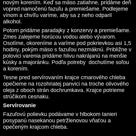
novým korením. Keď sa mäso zatiahne, pridáme deň
vopred namočenú fazuľu a premiešame. Podlejeme
vínom a chvíľu varíme, aby sa z neho odparil
alkohol.
Potom pridáme paradajky z konzervy a premiešame.
Zmes zalejeme horúcou vodou alebo vývarom.
Osolíme, okoreníme a varíme pod pokrievkou asi 1,5
hodiny, pokým mäso s fazuľou nezmäknú. Približne v
polovici varenia pridáme hlivu nakrájanú na menšie
kúsky a majoránku. Podľa potreby dochutíme soľou
a korením.
Tesne pred servírovaním krajce cmarového chleba
opečieme na rozohriatej panvici na troche olivového
oleja z oboch strán dochrumkava. Krajce potrieme
strúčikom cesnaku.
Servírovanie
Fazuľovú polievku podávame v hlbokom tanieri
posypanú nasekanou petržlenovou vňaťou a
opečeným krajcom chleba.