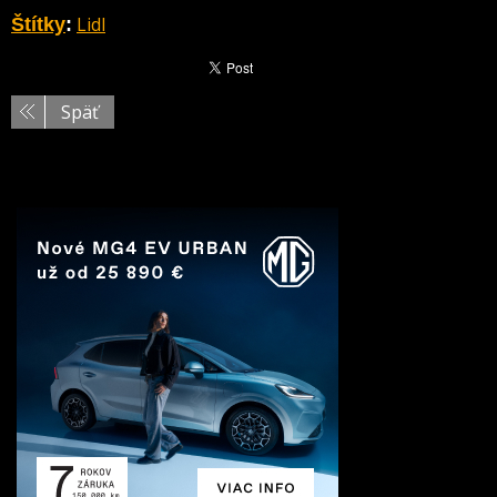
Lidl
Štítky
:
Späť