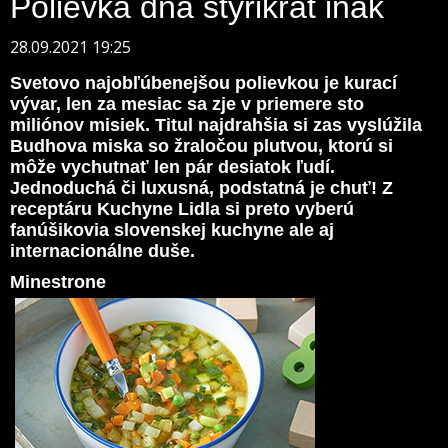
Polievka dňa štyrikrát inak
28.09.2021 19:25
Svetovo najobľúbenejšou polievkou je kurací
vývar, len za mesiac sa zje v priemere sto
miliónov misiek. Titul najdrahšia si zas vyslúžila
Budhova miska so žraločou plutvou, ktorú si
môže vychutnať len pár desiatok ľudí.
Jednoduchá či luxusná, podstatná je chuť! Z
receptáru Kuchyne Lidla si preto vyberú
fanúšikovia slovenskej kuchyne ale aj
internacionálne duše.
Minestrone