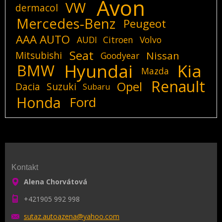
Avon
VW
dermacol
Mercedes-Benz
Peugeot
AAA AUTO
AUDI
Citroen
Volvo
Seat
Mitsubishi
Nissan
Goodyear
Hyundai
Kia
BMW
Mazda
Renault
Opel
Dacia
Suzuki
Subaru
Honda
Ford
Kontakt
Alena Chorvátová
+421905 992 998
sutaz.au
toazena@
yahoo.co
m