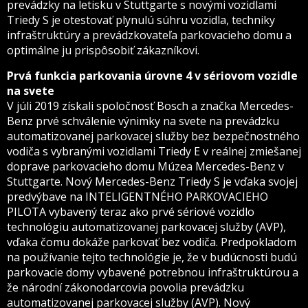
prevádzky na letisku v Stuttgarte s novými vozidlami
Triedy S je otestovať plynulú súhru vozidla, techniky
infraštruktúry a prevádzkovateľa parkovacieho domu a
optimálne ju prispôsobiť zákazníkovi.
Prvá funkcia parkovania úrovne 4 v sériovom vozidle
na svete
V júli 2019 získali spoločnosť Bosch a značka Mercedes-
Benz prvé schválenie výnimky na svete na prevádzku
automatizovanej parkovacej služby bez bezpečnostného
vodiča s vybranými vozidlami Triedy E v reálnej zmiešanej
doprave parkovacieho domu Múzea Mercedes-Benz v
Stuttgarte. Nový Mercedes-Benz Triedy S je vďaka svojej
predvýbave na INTELIGENTNÉHO PARKOVACIEHO
PILOTA vybavený teraz ako prvé sériové vozidlo
technológiu automatizovanej parkovacej služby (AVP),
vďaka čomu dokáže parkovať bez vodiča. Predpokladom
na používanie tejto technológie je, že v budúcnosti budú
parkovacie domy vybavené potrebnou infraštruktúrou a
že národní zákonodarcovia povolia prevádzku
automatizovanej parkovacej služby (AVP). Nový