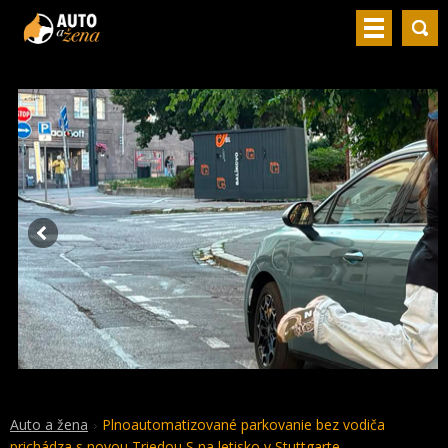
Auto a žena
Plnoautomatizované parkovanie bez vodiča
prichádza s novou Triedou S na letisko v Stuttgarte