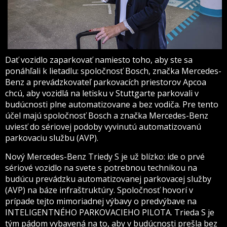
Dať vozidlo zaparkovať namiesto toho, aby ste sa
ponáhľali k lietadlu: spoločnosť Bosch, značka Mercedes-
Benz a prevádzkovateľ parkovacích priestorov Apcoa
chcú, aby vozidlá na letisku v Stuttgarte parkovali v
budúcnosti plne automatizovane a bez vodiča. Pre tento
účel majú spoločnosť Bosch a značka Mercedes-Benz
uviesť do sériovej podoby vyvinutú automatizovanú
parkovaciu službu (AVP).
Nový Mercedes-Benz Triedy S je už blízko: ide o prvé
sériové vozidlo na svete s potrebnou technikou na
budúcu prevádzku automatizovanej parkovacej služby
(AVP) na báze infraštruktúry. Spoločnosť hovorí v
prípade tejto mimoriadnej výbavy o predvýbave na
INTELIGENTNÉHO PARKOVACIEHO PILOTA. Trieda S je
tým pádom vybavená na to, aby v budúcnosti prešla bez