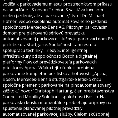
vodiča k parkovaciemu miestu prostredníctvom príkazu
na smarfóne. „S novou Triedou S sa stáva luxusom
nielen jazdenie, ale aj parkovanie,“ tvrdí Dr. Michael
Hafner, vedúci oddelenia automatizovaného jazdenia
spoločnosti Mercedes-Benz AG. Pilotným parkovacím
domom pre plánovanú sériovú prevádzku
automatizovanej parkovacej služby je parkovací dom P6
pri letisku v Stuttgarte. Spoločnosti tam testujú
spoluprácu techniky Triedy S, inteligentnej
infraštruktúry od spoločnosti Bosch a digitálnej
platformy Flow od prevádzkovateľa parkovacích
priestorov Apcoa. Vďaka tejto funkcii prebieha
parkovanie kompletne bez lístka a hotovosti. „Apcoa,
Bosch, Mercedes-Benz a stuttgartské letisko chcú
spoločne premeniť parkovanie na plnoautomatizovaný
zážitok,“ hovorí Christoph Hartung, člen predstavenstva
Connected Mobility Solutions spoločnosti Bosch. Na
parkovisku letiska momentálne prebiehajú prípravy na
spustenie plánovanej pilotnej prevádzky
automatizovanej parkovacej služby. Cieľom skúšobnej