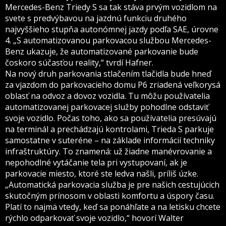
Mercedes-Benz Triedy S sa tak stáva prvým vozidlom na
svete s predvýbavou na jazdnú funkciu druhého
najvyššieho stupňa autonómnej jazdy podľa SAE, úrovne
4. „S automatizovanou parkovacou službou Mercedes-
Benz ukazuje, že automatizované parkovanie bude
čoskoro súčasťou reality,“ tvrdí Hafner.
Na nový druh parkovania stlačením tlačidla bude hneď
za vjazdom do parkovacieho domu P6 zriadená veľkorysá
oblasť na odvoz a dovoz vozidla. Tu môžu používatelia
automatizovanej parkovacej služby pohodlne odstaviť
svoje vozidlo. Počas toho, ako sa používatelia presúvajú
na terminál a prechádzajú kontrolami, Trieda S parkuje
samostatne v suteréne – na základe informácií techniky
infraštruktúry. To znamená: už žiadne manévrovanie a
nepohodlné vytáčanie tela pri vystupovaní, ak je
parkovacie miesto, ktoré ste ledva našli, príliš úzke.
„Automatická parkovacia služba je pre našich cestujúcich
skutočným prínosom v oblasti komfortu a úspory času.
Platí to najmä vtedy, keď sa ponáhľate a na letisku chcete
rýchlo odparkovať svoje vozidlo,“ hovorí Walter