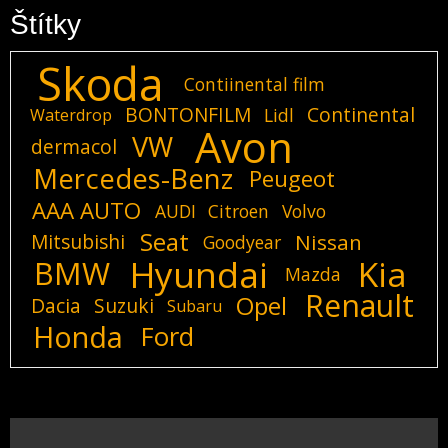
Štítky
Skoda
Contiinental film
BONTONFILM
Continental
Lidl
Waterdrop
Avon
VW
dermacol
Mercedes-Benz
Peugeot
AAA AUTO
AUDI
Citroen
Volvo
Seat
Mitsubishi
Nissan
Goodyear
Hyundai
Kia
BMW
Mazda
Renault
Opel
Dacia
Suzuki
Subaru
Honda
Ford