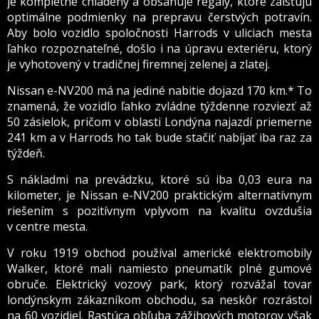
je kompletne chladený a obsahuje regály, ktoré zaisťujú
optimálne podmienky na prepravu čerstvých potravín.
Aby bolo vozidlo spoločnosti Harrods v uliciach mesta
ľahko rozpoznateľné, došlo i na úpravu exteriéru, ktorý
je vyhotovený v tradičnej firemnej zelenej a zlatej.
Nissan e-NV200 má na jediné nabitie dojazd 170 km.* To
znamená, že vozidlo ľahko zvládne týždenne rozviezť až
50 zásielok, pričom v oblasti Londýna najazdí priemerne
241 km a v Harrods ho tak bude stačiť nabíjať iba raz za
týždeň.
S nákladmi na prevádzku, ktoré sú iba 0,03 eura na
kilometer, je Nissan e-NV200 praktickým alternatívnym
riešením s pozitívnym vplyvom na kvalitu ovzdušia
v centre mesta.
V roku 1919 obchod používal americké elektromobily
Walker, ktoré mali namiesto pneumatík plné gumové
obruče. Elektrický vozový park, ktorý rozvážal tovar
londýnskym zákazníkom obchodu, sa neskôr rozrástol
na 60 vozidiel. Rastúca obľuba zážihových motorov však