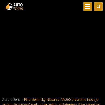
Auto a žena
Plne elektrický Nissan e-NV200 prevratne inovuje
distribučný vozový park povestného obchdoného domu Harrods