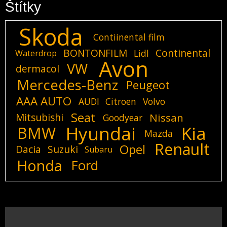
Štítky
Skoda
Contiinental film
BONTONFILM
Continental
Lidl
Waterdrop
Avon
VW
dermacol
Mercedes-Benz
Peugeot
AAA AUTO
AUDI
Citroen
Volvo
Seat
Mitsubishi
Nissan
Goodyear
Hyundai
Kia
BMW
Mazda
Renault
Opel
Dacia
Suzuki
Subaru
Honda
Ford