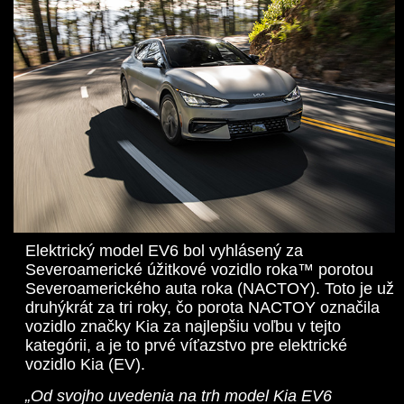
Elektrický model EV6 bol vyhlásený za
Severoamerické úžitkové vozidlo roka™ porotou
Severoamerického auta roka (NACTOY). Toto je už
druhýkrát za tri roky, čo porota NACTOY označila
vozidlo značky Kia za najlepšiu voľbu v tejto
kategórii, a je to prvé víťazstvo pre elektrické
vozidlo Kia (EV).
„Od svojho uvedenia na trh model Kia EV6