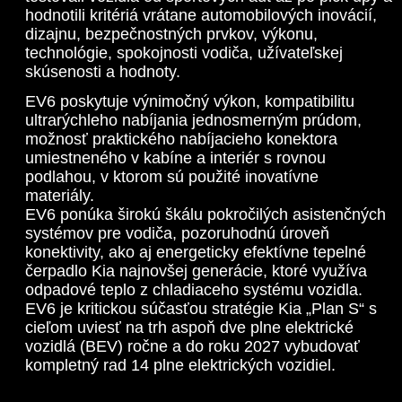
hodnotili kritériá vrátane automobilových inovácií,
dizajnu, bezpečnostných prvkov, výkonu,
technológie, spokojnosti vodiča, užívateľskej
skúsenosti a hodnoty.
EV6 poskytuje výnimočný výkon, kompatibilitu
ultrarýchleho nabíjania jednosmerným prúdom,
možnosť praktického nabíjacieho konektora
umiestneného v kabíne a interiér s rovnou
podlahou, v ktorom sú použité inovatívne
materiály.
EV6 ponúka širokú škálu pokročilých asistenčných
systémov pre vodiča, pozoruhodnú úroveň
konektivity, ako aj energeticky efektívne tepelné
čerpadlo Kia najnovšej generácie, ktoré využíva
odpadové teplo z chladiaceho systému vozidla.
EV6 je kritickou súčasťou stratégie Kia „Plan S“ s
cieľom uviesť na trh aspoň dve plne elektrické
vozidlá (BEV) ročne a do roku 2027 vybudovať
kompletný rad 14 plne elektrických vozidiel.