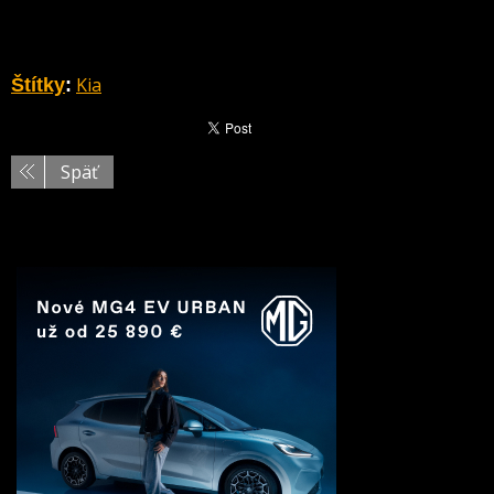
Kia
Štítky
:
Späť