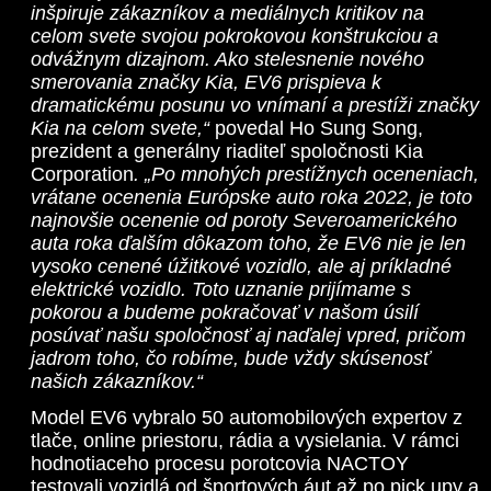
inšpiruje zákazníkov a mediálnych kritikov na
celom svete svojou pokrokovou konštrukciou a
odvážnym dizajnom. Ako stelesnenie nového
smerovania značky Kia, EV6 prispieva k
dramatickému posunu vo vnímaní a prestíži značky
Kia na celom svete,“
povedal Ho Sung Song,
prezident a generálny riaditeľ spoločnosti Kia
Corporation
. „Po mnohých prestížnych oceneniach,
vrátane ocenenia Európske auto roka 2022, je toto
najnovšie ocenenie od poroty Severoamerického
auta roka ďalším dôkazom toho, že EV6 nie je len
vysoko cenené úžitkové vozidlo, ale aj príkladné
elektrické vozidlo. Toto uznanie prijímame s
pokorou a budeme pokračovať v našom úsilí
posúvať našu spoločnosť aj naďalej vpred, pričom
jadrom toho, čo robíme, bude vždy skúsenosť
našich zákazníkov.“
Model EV6 vybralo 50 automobilových expertov z
tlače, online priestoru, rádia a vysielania. V rámci
hodnotiaceho procesu porotcovia NACTOY
testovali vozidlá od športových áut až po pick upy a