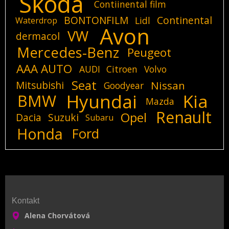
Skoda
Contiinental film
BONTONFILM
Continental
Lidl
Waterdrop
Avon
VW
dermacol
Mercedes-Benz
Peugeot
AAA AUTO
AUDI
Citroen
Volvo
Seat
Mitsubishi
Nissan
Goodyear
Hyundai
Kia
BMW
Mazda
Renault
Opel
Dacia
Suzuki
Subaru
Honda
Ford
Kontakt
Alena Chorvátová