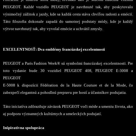
PEUGEOT. Každé vozidlo PEUGEOT je navrhnuté tak, aby poskytovalo
výnimočný zážitok z jazdy, kde sa každá cesta stáva chvíľou radosti a emócií.
Táto filozofia dokonale zapadá do samotnej podstaty módy, kde je každý
výtvor navrhnutý tak, aby vyvolal emócie a uchvátil zmysly.
EXCELENTNOSŤ: Dva emblémy francúzskej excelentnosti
PEUGEOT a Paris Fashion Week® sú symbolmi francúzskej excelentnosti. Pre
toto vydanie bude 30 vozidiel PEUGEOT 408, PEUGEOT E-3008 a
PEUGEOT
E-5008 k dispozícii Fédération de la Haute Couture et de la Mode, čo
zabezpečí elegantnú a pohodlnú prepravu pre hostí a účastníkov podujatia.
Táto iniciatíva zdôrazňuje záväzok PEUGEOT voči móde a umeniu života, ako
aj podporu významných kultúrnych a umeleckých podujatí.
Inšpiratívna spolupráca