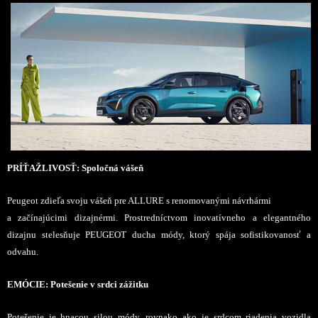
PRÍŤAŽLIVOSŤ: Spoločná vášeň
Peugeot zdieľa svoju vášeň pre ALLURE s renomovanými návrhármi
a začínajúcimi dizajnérmi. Prostredníctvom inovatívneho a elegantného
dizajnu stelesňuje PEUGEOT ducha módy, ktorý spája sofistikovanosť a
odvahu.
EMÓCIE: Potešenie v srdci zážitku
Potešenie je hnacou silou módy, rovnako ako je srdcom riadenia vozidla