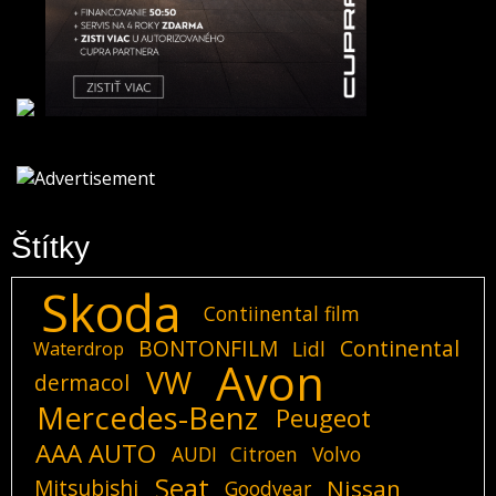
Štítky
Skoda
Contiinental film
BONTONFILM
Continental
Lidl
Waterdrop
Avon
VW
dermacol
Mercedes-Benz
Peugeot
AAA AUTO
AUDI
Citroen
Volvo
Seat
Mitsubishi
Nissan
Goodyear