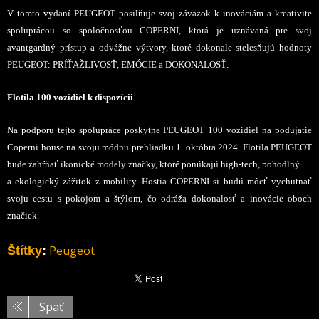
V tomto vydaní PEUGEOT posilňuje svoj záväzok k inováciám a kreativite
spoluprácou so spoločnosťou COPERNI, ktorá je uznávaná pre svoj
avantgardný prístup a odvážne výtvory, ktoré dokonale stelesňujú hodnoty
PEUGEOT: PRÍŤAŽLIVOSŤ, EMÓCIE a DOKONALOSŤ.
Flotila 100 vozidiel k dispozícii
Na podporu tejto spolupráce poskytne PEUGEOT 100 vozidiel na podujatie
Coperni house na svoju módnu prehliadku 1. októbra 2024. Flotila PEUGEOT
bude zahŕňať ikonické modely značky, ktoré ponúkajú high-tech, pohodlný
a ekologický zážitok z mobility. Hostia COPERNI si budú môcť vychutnať
svoju cestu s pokojom a štýlom, čo odráža dokonalosť a inovácie oboch
značiek.
Peugeot
Štítky
:
Späť