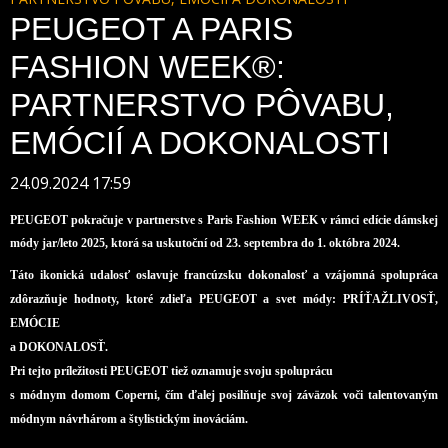
PEUGEOT A PARIS
FASHION WEEK®:
PARTNERSTVO PÔVABU,
EMÓCIÍ A DOKONALOSTI
24.09.2024 17:59
PEUGEOT pokračuje v partnerstve s Paris Fashion WEEK v rámci edície dámskej
módy jar/leto 2025, ktorá sa uskutoční od 23. septembra do 1. októbra 2024.
Táto ikonická udalosť oslavuje francúzsku dokonalosť a vzájomná spolupráca
zdôrazňuje hodnoty, ktoré zdieľa PEUGEOT a svet módy: PRÍŤAŽLIVOSŤ,
EMÓCIE
a DOKONALOSŤ.
Pri tejto príležitosti PEUGEOT tiež oznamuje svoju spoluprácu
s módnym domom Coperni, čím ďalej posilňuje svoj záväzok voči talentovaným
módnym návrhárom a štylistickým inováciám.