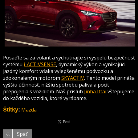
Posaďte sa za volant a vychutnajte si vyspelú bezpečnosť
systému
i-ACTIVSENSE
, dynamický výkon a vynikajúci
jazdný komfort vďaka vylepšenému podvozku a
zdokonaleným motorom
SKYACTIV
. Tento model prináša
vyššiu účinnosť, nižšiu spotrebu paliva a pocit
prepojenia s vozidlom. Náš prísľub
Jinba Ittai
vštepujeme
do každého vozidla, ktoré vyrábame.
Mazda
Štítky
:
Späť