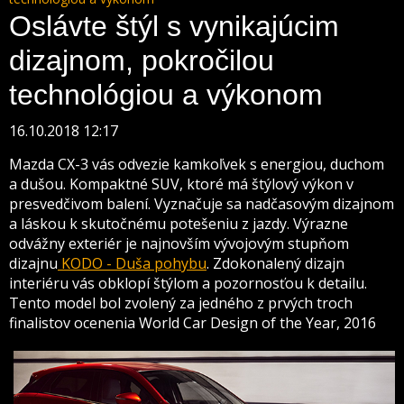
Oslávte štýl s vynikajúcim
dizajnom, pokročilou
technológiou a výkonom
16.10.2018 12:17
Mazda CX-3 vás odvezie kamkoľvek s energiou, duchom
a dušou. Kompaktné SUV, ktoré má štýlový výkon v
presvedčivom balení. Vyznačuje sa nadčasovým dizajnom
a láskou k skutočnému potešeniu z jazdy. Výrazne
odvážny exteriér je najnovším vývojovým stupňom
dizajnu
KODO - Duša pohybu
. Zdokonalený dizajn
interiéru vás obklopí štýlom a pozornosťou k detailu.
Tento model bol zvolený za jedného z prvých troch
finalistov ocenenia
World Car Design of the Year, 2016