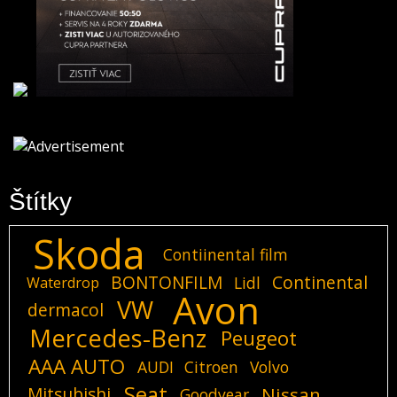
Štítky
Skoda
Contiinental film
BONTONFILM
Continental
Lidl
Waterdrop
Avon
VW
dermacol
Mercedes-Benz
Peugeot
AAA AUTO
AUDI
Citroen
Volvo
Seat
Mitsubishi
Nissan
Goodyear